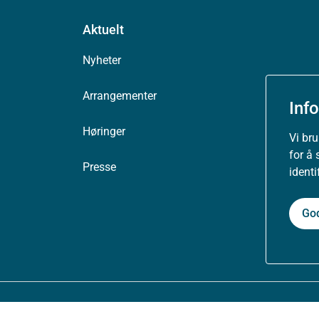
Aktuelt
Nyheter
Arrangementer
Inf
Høringer
Vi br
for å 
Presse
ident
Go