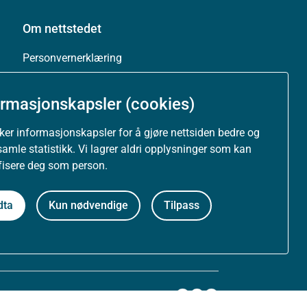
Om nettstedet
Personvernerklæring
Tilgjengelighetserklæring (uustatus.no)
ormasjonskapsler (cookies)
Besøksstatistikk og informasjonskapsler
uker informasjonskapsler for å gjøre nettsiden bedre og
samle statistikk. Vi lagrer aldri opplysninger som kan
Nyhetsvarsel og abonnement
ifisere deg som person.
Åpne data (API)
dta
Kun nødvendige
Tilpass
Følg oss: