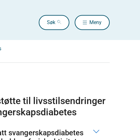
Søk
Meny
s
tøtte til livsstilsendringer
angerskapsdiabetes
hatt svangerskapsdiabetes