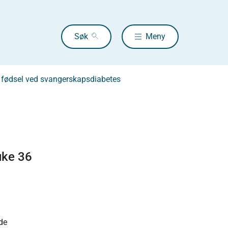
Søk
Meny
v fødsel ved svangerskapsdiabetes
uke 36
lde