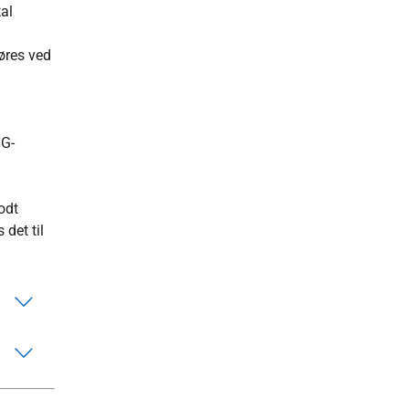
al
jøres ved
TG-
odt
 det til