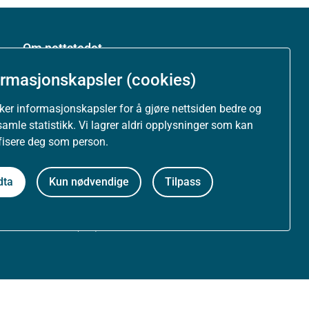
Om nettstedet
ormasjonskapsler (cookies)
Personvernerklæring
uker informasjonskapsler for å gjøre nettsiden bedre og
Tilgjengelighetserklæring (uustatus.no)
samle statistikk. Vi lagrer aldri opplysninger som kan
ifisere deg som person.
Besøksstatistikk og informasjonskapsler
dta
Kun nødvendige
Tilpass
Nyhetsvarsel og abonnement
Åpne data (API)