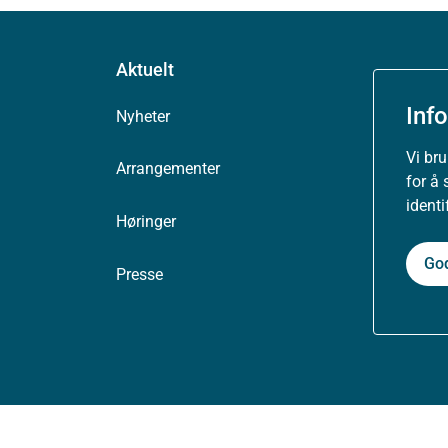
Aktuelt
Inf
Nyheter
Vi br
Arrangementer
for å 
ident
Høringer
Go
Presse