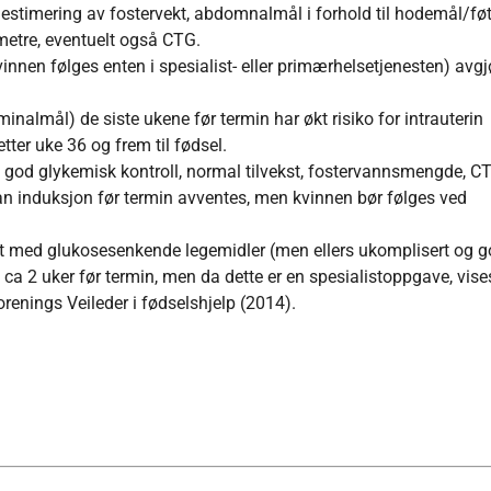
 estimering av fostervekt, abdomnalmål i forhold til hodemål/føt
metre, eventuelt også CTG.
innen følges enten i spesialist- eller primærhelsetjenesten) avg
nalmål) de siste ukene før termin har økt risiko for intrauterin
tter uke 36 og frem til fødsel.
god glykemisk kontroll, normal tilvekst, fostervannsmengde, C
an induksjon før termin avventes, men kvinnen bør følges ved
 med glukosesenkende legemidler (men ellers ukomplisert og g
 ca 2 uker før termin, men da dette er en spesialistoppgave, vises
orenings Veileder i fødselshjelp (2014).