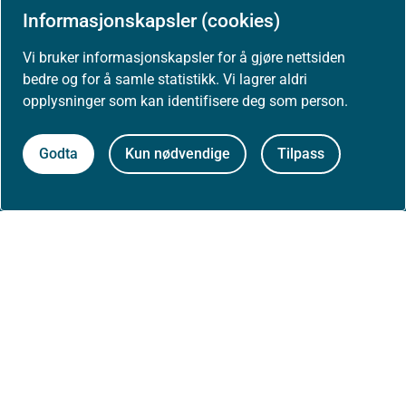
Informasjonskapsler (cookies)
Om nettstedet
Vi bruker informasjonskapsler for å gjøre nettsiden
Personvernerklæring
bedre og for å samle statistikk. Vi lagrer aldri
opplysninger som kan identifisere deg som person.
Tilgjengelighetserklæring (uustatus.no)
Godta
Kun nødvendige
Tilpass
Besøksstatistikk og informasjonskapsler
Nyhetsvarsel og abonnement
Åpne data (API)
Følg oss: