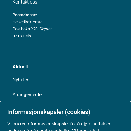
Kontakt oss
Postadresse:
Helsedirektoratet
Postboks 220, Skøyen
0213 Oslo
Aktuelt
Nyheter
Arrangementer
Høringer
Informasjonskapsler (cookies)
Vi bruker informasjonskapsler for å gjøre nettsiden
Presse
bedre og for å samle statistikk. Vi lagrer aldri