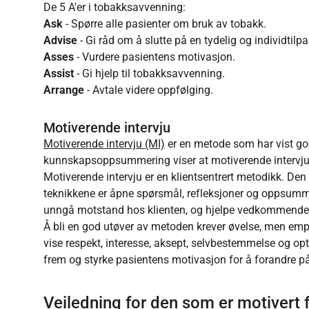
De 5 A'er i tobakksavvenning:
Ask
- Spørre alle pasienter om bruk av tobakk.
Advise
- Gi råd om å slutte på en tydelig og individtilp
Asses
- Vurdere pasientens motivasjon.
Assist
- Gi hjelp til tobakksavvenning.
Arrange
- Avtale videre oppfølging.
Motiverende intervju
Motiverende intervju (MI)
er en metode som har vist go
kunnskapsoppsummering viser at motiverende intervju trol
Motiverende intervju er en klientsentrert metodikk. De
teknikkene er åpne spørsmål, refleksjoner og oppsummer
unngå motstand hos klienten, og hjelpe vedkommende ti
Å bli en god utøver av metoden krever øvelse, men emp
vise respekt, interesse, aksept, selvbestemmelse og op
frem og styrke pasientens motivasjon for å forandre på
Veiledning for den som er motivert f