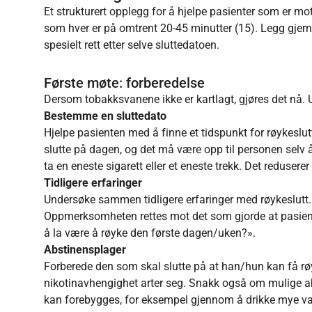
Et strukturert opplegg for å hjelpe pasienter som er mot
som hver er på omtrent 20-45 minutter (15). Legg gjer
spesielt rett etter selve sluttedatoen.
Første møte: forberedelse
Dersom tobakksvanene ikke er kartlagt, gjøres det nå. Ut
Bestemme en sluttedato
Hjelpe pasienten med å finne et tidspunkt for røykeslutt
slutte på dagen, og det må være opp til personen selv å
ta en eneste sigarett eller et eneste trekk. Det reduserer
Tidligere erfaringer
Undersøke sammen tidligere erfaringer med røykeslutt. 
Oppmerksomheten rettes mot det som gjorde at pasiente
å la være å røyke den første dagen/uken?».
Abstinensplager
Forberede den som skal slutte på at han/hun kan få r
nikotinavhengighet arter seg. Snakk også om mulige a
kan forebygges, for eksempel gjennom å drikke mye van