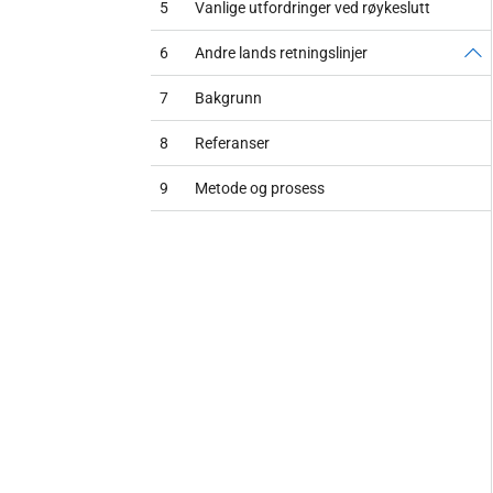
5
Vanlige utfordringer ved røykeslutt
6
Andre lands retningslinjer
7
Bakgrunn
8
Referanser
9
Metode og prosess