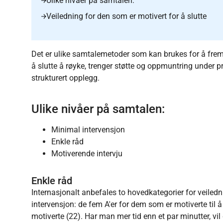
Ulike nivåer på samtalen:
Veiledning for den som er motivert for å slutte
Det er ulike samtalemetoder som kan brukes for å fr
å slutte å røyke, trenger støtte og oppmuntring under p
strukturert opplegg.
Ulike nivåer på samtalen:
Minimal intervensjon
Enkle råd
Motiverende intervju
Enkle råd
Internasjonalt anbefales to hovedkategorier for veiledn
intervensjon: de fem A'er for dem som er motiverte til å
motiverte (22). Har man mer tid enn et par minutter, vil 