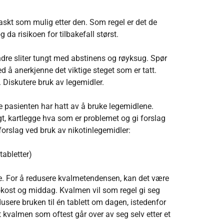
 raskt som mulig etter den. Som regel er det de
 da risikoen for tilbakefall størst.
ndre sliter tungt med abstinens og røyksug. Spør
 å anerkjenne det viktige steget som er tatt.
 Diskutere bruk av legemidler.
e pasienten har hatt av å bruke legemidlene.
t, kartlegge hva som er problemet og gi forslag
forslag ved bruk av nikotinlegemidler:
tabletter)
me. For å redusere kvalmetendensen, kan det være
 frokost og middag. Kvalmen vil som regel gi seg
dusere bruken til én tablett om dagen, istedenfor
at kvalmen som oftest går over av seg selv etter et