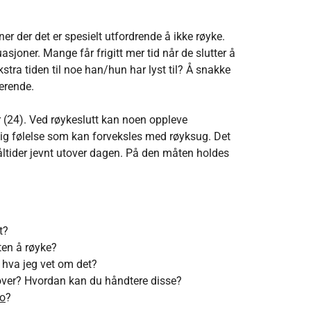
er der det er spesielt utfordrende å ikke røyke.
uasjoner. Mange får frigitt mer tid når de slutter å
kstra tiden til noe han/hun har lyst til? Å snakke
erende.
 (24). Ved røykeslutt kan noen oppleve
lig følelse som kan forveksles med røyksug. Det
åltider jevnt utover dagen. På den måten holdes
t?
en å røyke?
 hva jeg vet om det?
mover? Hvordan kan du håndtere disse?
no
?