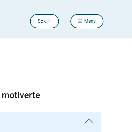
Søk
Meny
l motiverte