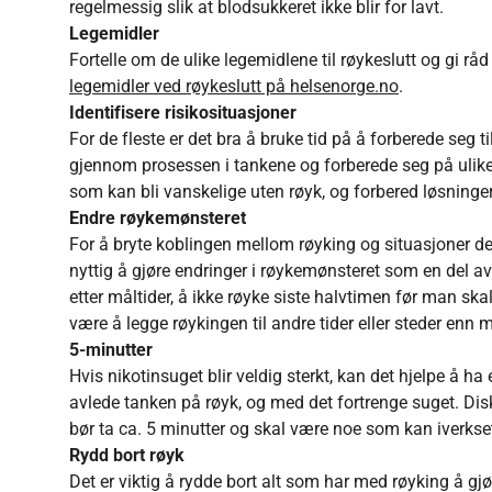
regelmessig slik at blodsukkeret ikke blir for lavt.
Legemidler
Fortelle om de ulike legemidlene til røykeslutt og gi rå
legemidler ved røykeslutt på helsenorge.no
.
Identifisere risikosituasjoner
For de fleste er det bra å bruke tid på å forberede seg 
gjennom prosessen i tankene og forberede seg på ulike
som kan bli vanskelige uten røyk, og forbered løsninger
Endre røykemønsteret
For å bryte koblingen mellom røyking og situasjoner der
nyttig å gjøre endringer i røykemønsteret som en del a
etter måltider, å ikke røyke siste halvtimen før man ska
være å legge røykingen til andre tider eller steder enn m
5-minutter
Hvis nikotinsuget blir veldig sterkt, kan det hjelpe å ha
avlede tanken på røyk, og med det fortrenge suget. Dis
bør ta ca. 5 minutter og skal være noe som kan iverkse
Rydd bort røyk
Det er viktig å rydde bort alt som har med røyking å gjøre