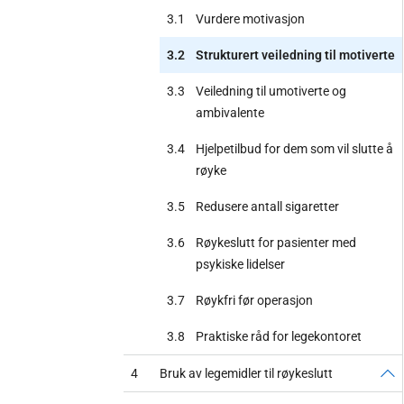
3.1
Vurdere motivasjon
3.2
Strukturert veiledning til motiverte
3.3
Veiledning til umotiverte og
ambivalente
3.4
Hjelpetilbud for dem som vil slutte å
røyke
3.5
Redusere antall sigaretter
3.6
Røykeslutt for pasienter med
psykiske lidelser
3.7
Røykfri før operasjon
3.8
Praktiske råd for legekontoret
4
Bruk av legemidler til røykeslutt