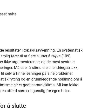
asset måte.
de resultater i tobakksavvenning. En systematisk
ig fører til at flere slutter å røyke (109).
n er ikke-argumenterende, og de mest sentrale
inger. Målet er å stimulere til endringssnakk,
l selv å finne løsninger på sine problemer.
atisk lytting og en grunnleggende holdning om å
timisme gir et godt samtaleklima. MI kan lokke
 en atferd som er ugunstig for egen helse.
or å slutte