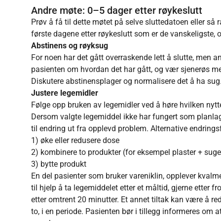
Andre møte: 0–5 dager etter røykeslutt
Prøv å få til dette møtet på selve sluttedatoen eller så
første dagene etter røykeslutt som er de vanskeligste, og
Abstinens og røyksug
For noen har det gått overraskende lett å slutte, men a
pasienten om hvordan det har gått, og vær sjenerøs med
Diskutere abstinensplager og normalisere det å ha sug.
Justere legemidler
Følge opp bruken av legemidler ved å høre hvilken nytt
Dersom valgte legemiddel ikke har fungert som planlag
til endring ut fra opplevd problem. Alternative endrings
1) øke eller redusere dose
2) kombinere to produkter (for eksempel plaster + suge
3) bytte produkt
En del pasienter som bruker vareniklin, opplever kval
til hjelp å ta legemiddelet etter et måltid, gjerne etter
etter omtrent 20 minutter. Et annet tiltak kan være å re
to, i en periode. Pasienten bør i tillegg informeres om 