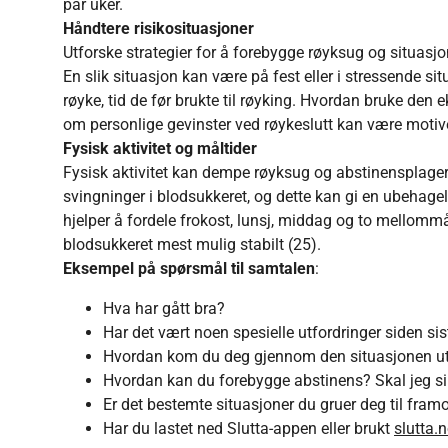
par uker.
Håndtere risikosituasjoner
Utforske strategier for å forebygge røyksug og situasjon
En slik situasjon kan være på fest eller i stressende sit
røyke, tid de før brukte til røyking. Hvordan bruke den e
om personlige gevinster ved røykeslutt kan være motiv
Fysisk aktivitet og måltider
Fysisk aktivitet kan dempe røyksug og abstinensplager
svingninger i blodsukkeret, og dette kan gi en ubehage
hjelper å fordele frokost, lunsj, middag og to mellomm
blodsukkeret mest mulig stabilt (25).
Eksempel på spørsmål til samtalen
:
Hva har gått bra?
Har det vært noen spesielle utfordringer siden sis
Hvordan kom du deg gjennom den situasjonen ut
Hvordan kan du forebygge abstinens? Skal jeg si
Er det bestemte situasjoner du gruer deg til fra
Har du lastet ned Slutta-appen eller brukt
slutta.