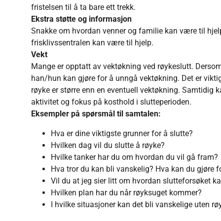
fristelsen til å ta bare ett trekk.
Ekstra støtte og informasjon
Snakke om hvordan venner og familie kan være til hjelp
frisklivssentralen kan være til hjelp.
Vekt
Mange er opptatt av vektøkning ved røykeslutt. Derso
han/hun kan gjøre for å unngå vektøkning. Det er viktig
røyke er større enn en eventuell vektøkning. Samtidig k
aktivitet og fokus på kosthold i slutteperioden.
Eksempler på spørsmål til samtalen:
Hva er dine viktigste grunner for å slutte?
Hvilken dag vil du slutte å røyke?
Hvilke tanker har du om hvordan du vil gå fram?
Hva tror du kan bli vanskelig? Hva kan du gjøre f
Vil du at jeg sier litt om hvordan slutteforsøket k
Hvilken plan har du når røyksuget kommer?
I hvilke situasjoner kan det bli vanskelige uten r