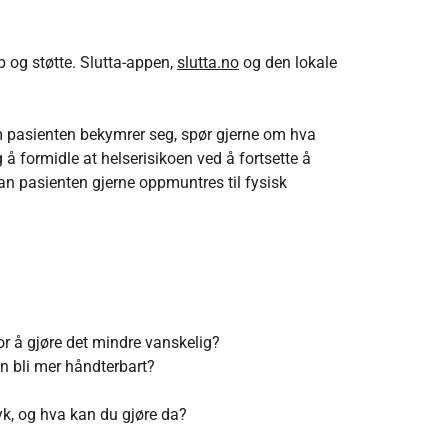
 og støtte. Slutta-appen,
slutta.no
og den lokale
m pasienten bekymrer seg, spør gjerne om hva
 å formidle at helserisikoen ved å fortsette å
an pasienten gjerne oppmuntres til fysisk
or å gjøre det mindre vanskelig?
an bli mer håndterbart?
øyk, og hva kan du gjøre da?