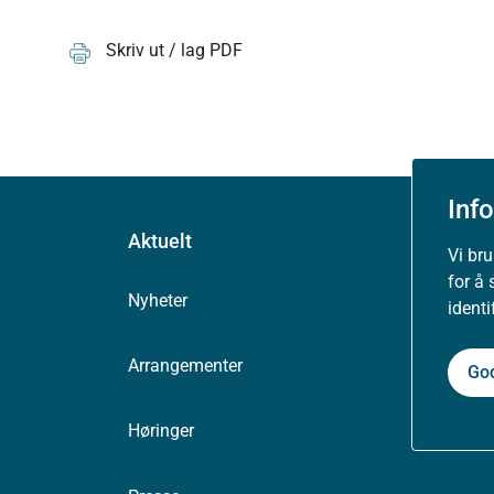
Skriv ut / lag PDF
Inf
Aktuelt
Vi br
for å 
Nyheter
ident
Arrangementer
Go
Høringer