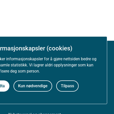
ormasjonskapsler (cookies)
Om nettstedet
uker informasjonskapsler for å gjøre nettsiden bedre og
samle statistikk. Vi lagrer aldri opplysninger som kan
Personvernerklæring
ifisere deg som person.
Tilgjengelighetserklæring (uustatus.no)
dta
Kun nødvendige
Tilpass
Besøksstatistikk og informasjonskapsler