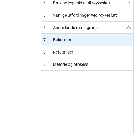
4
Bruk av legemidler til røykeslutt
5
Vanlige utfordringer ved røykeslutt
6
Andre lands retningslinjer
7
Bakgrunn
8
Referanser
9
Metode og prosess