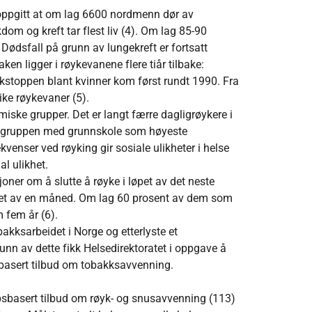
 oppgitt at om lag 6600 nordmenn dør av
dom og kreft tar flest liv (4). Om lag 85-90
. Dødsfall på grunn av lungekreft er fortsatt
n ligger i røykevanene flere tiår tilbake:
kstoppen blant kvinner kom først rundt 1990. Fra
ike røykevaner (5).
iske grupper. Det er langt færre dagligrøykere i
i gruppen med grunnskole som høyeste
enser ved røyking gir sosiale ulikheter i helse
al ulikhet.
oner om å slutte å røyke i løpet av det neste
løpet av en måned. Om lag 60 prosent av dem som
m fem år (6).
kksarbeidet i Norge og etterlyste et
nn av dette fikk Helsedirektoratet i oppgave å
sbasert tilbud om tobakksavvenning.
psbasert tilbud om røyk- og snusavvenning (113)