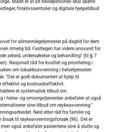
rge. Målet er at alt helsepersonell skal spørre
leger, frisklivssentraler og digitale hjelpetilbud
ehovet for allmennlegetjenester på dagtid for dem
nen rimelig tid. Fastlegen har videre ansvaret for
de arbeid, undersøkelse og behandling" (til § 7
en). Nasjonalt råd for kvalitet og prioritering i
 saken om tobakksavvenning i helsetjenesten
: "Det er godt dokumentert at hjelp til
 effektivt og kostnadseffektivt.
etablere et systematisk tilbud om
ing i helse- og omsorgstjenesten anbefaler at også
stematiserer sine tilbud om røykeavvenning."
ningsarbeidet. Nest etter råd fra familie og
e årsak til røykeavvenningsforsøk (96). Det er
, men også anbefaler pasientene sine å slutte og