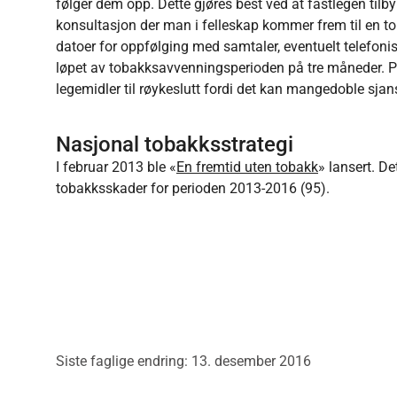
følger dem opp. Dette gjøres best ved at fastlegen tilbyr
konsultasjon der man i felleskap kommer frem til en 
datoer for oppfølging med samtaler, eventuelt telefonis
løpet av tobakksavvenningsperioden på tre måneder. 
legemidler til røykeslutt fordi det kan mangedoble sjans
Nasjonal tobakksstrategi
I februar 2013 ble «
En fremtid uten tobakk
» lansert. De
tobakksskader for perioden 2013-2016 (95).
Siste faglige endring: 13. desember 2016