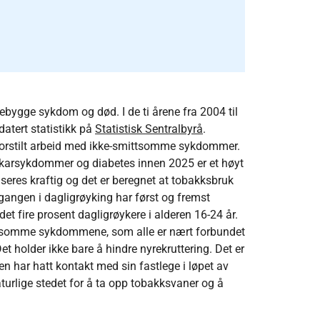
orebygge sykdom og død. I de ti årene fra 2004 til
atert statistikk på
Statistisk Sentralbyrå
.
torstilt arbeid med ikke-smittsomme sykdommer.
 og karsykdommer og diabetes innen 2025 er et høyt
eres kraftig og det er beregnet at tobakksbruk
angen i dagligrøyking har først og fremst
t fire prosent dagligrøykere i alderen 16-24 år.
smittsomme sykdommene, som alle er nært forbundet
 holder ikke bare å hindre nyrekruttering. Det er
en har hatt kontakt med sin fastlege i løpet av
naturlige stedet for å ta opp tobakksvaner og å