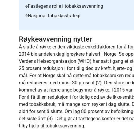
Fastlegens rolle i tobakksavvenning
Nasjonal tobakksstrategi
Røykeavvenning nytter
Å slutte å røyke er den viktigste enkeltfaktoren for å f
2014 ble andelen dagligrøykere halvert i Norge. Se oppd
Verdens Helseorganisasjon (WHO) har satt i gang et s
25 prosent reduksjon i for tidlig død av kreft, hjerte-
mål. For at Norge skal nå dette må tobakksbruken redus
må reduseres med minst 30 prosent (2). Den store nedg
kommet av at færre unge begynner å røyke. I 2015 var de
For å få til en reduksjon i for tidlig død av de ikke-
med tobakksbruk, må mange som røyker i dag slutte. Det
aldri for sent å slutte. Om lag 80 prosent av befolkning
det siste året (3). Det gjør at fastlegens kontor er det 
tilby hjelp til tobakksavvenning.