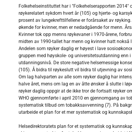
Folkehelseinstituttet har i "Folkehelserapporten 2014"
røykerelatert sykdom hvert år (105) og hjerte- og karsyk
prosent av lungekrefttilfellene er forårsaket av røyking
økende for kvinner, men er nedadgående for menn. Årsake
Kvinner tok opp menns røykevaner i 1970-årene, forbru
midten av 1990-tallet har menn og kvinner hatt nokså l
Andelen som røyker daglig er høyest i lave sosioøkonom
gruppen med høyskole- og universitetsutdanning enn 
utdanningsnivå. De store negative helsemessige konsekv
(105). Å bidra til røykeslutt vil bidra til utjevning av sosi
Om lag halvparten av alle som røyker daglig har intensj
halve året, mens om lag en av åtte ønsker å slutte i 
røyker daglig oppgir at de ikke tror de fortsatt røyker o
WHO gjennomførte i april 2010 en gjennomgang av toba
systematisk tilbud om tobakksavvenning (7). På bakgru
utarbeide et plan for et mer systematisk og kunnskap
Helsedirektoratets plan for et systematisk og kunnska