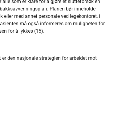
 alle som er klare for å gjøre et slutteforsøk en
tobakksavvenningsplan. Planen bør inneholde
k eller med annet personale ved legekontoret, i
Pasienten må også informeres om muligheten for
en for å lykkes (15).
t er den nasjonale strategien for arbeidet mot