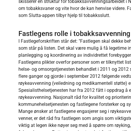
skisserer en struktur for tobakksavvenningsarbeidet i No
om tobakksvaner og vite hvor de kan henvise videre. Fast
som Slutta-appen tilbyr hjelp til tobakksslutt.
Fastlegens rolle i tobakksavvenning
I Fastlegeforskriften står det: "Fastlegen skal dekke b
som står på listen. Det skal være mulig å få legetime in
planlegging og koordinering av individrettet forebyggen
Fastlegens plikter overfor personer som er tilknyttet list
helse- og omsorgstjenesten behandlet i 2011 og 2012
flere ganger og gjorde i september 2012 følgende vedtak
røykeavvenning (veiledning og medikamentell støtte) er
Spesialisthelsetjenesten har fra 2012 fått i oppdrag å 
røykeavvenning. Nasjonalt råd for kvalitet og prioriter
kommunehelsetjenesten og fastlegene forsterker og sy
Mange ønsker at fastlegene engasjerer seg i røykeavven
venner, er det råd fra fastlegen som angis som viktigst
viktig at legen ikke nøyer seg med å spørre om røyking