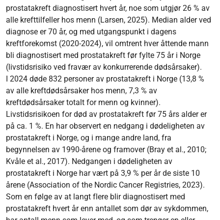
prostatakreft diagnostisert hvert år, noe som utgjør 26 % av
alle krefttilfeller hos menn (Larsen, 2025). Median alder ved
diagnose er 70 år, og med utgangspunkt i dagens
kreftforekomst (2020-2024), vil omtrent hver åttende mann
bli diagnostisert med prostatakreft før fylte 75 år i Norge
(livstidsrisiko ved fravær av konkurrerende dødsårsaker).
I 2024 døde 832 personer av prostatakreft i Norge (13,8 %
av alle kreftdødsårsaker hos menn, 7,3 % av
kreftdødsårsaker totalt for menn og kvinner).
Livstidsrisikoen for død av prostatakreft før 75 års alder er
på ca. 1 %. En har observert en nedgang i dødeligheten av
prostatakreft i Norge, og i mange andre land, fra
begynnelsen av 1990-årene og framover (Bray et al., 2010;
Kvåle et al., 2017). Nedgangen i dødeligheten av
prostatakreft i Norge har vært på 3,9 % per år de siste 10
årene (Association of the Nordic Cancer Registries, 2023).
Som en følge av at langt flere blir diagnostisert med
prostatakreft hvert år enn antallet som dør av sykdommen,