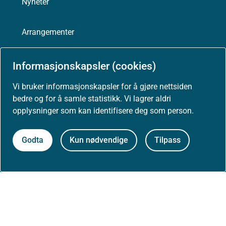
Nyheter
Arrangementer
Høringer
Informasjonskapsler (cookies)
Vi bruker informasjonskapsler for å gjøre nettsiden
Presse
bedre og for å samle statistikk. Vi lagrer aldri
opplysninger som kan identifisere deg som person.
Godta
Kun nødvendige
Tilpass
Om nettstedet
Personvernerklæring
Tilgjengelighetserklæring (uustatus.no)