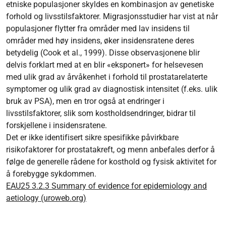
etniske populasjoner skyldes en kombinasjon av genetiske
forhold og livsstilsfaktorer. Migrasjonsstudier har vist at når
populasjoner flytter fra områder med lav insidens til
områder med høy insidens, øker insidensratene deres
betydelig (Cook et al., 1999). Disse observasjonene blir
delvis forklart med at en blir «eksponert» for helsevesen
med ulik grad av årvåkenhet i forhold til prostatarelaterte
symptomer og ulik grad av diagnostisk intensitet (f.eks. ulik
bruk av PSA), men en tror også at endringer i
livsstilsfaktorer, slik som kostholdsendringer, bidrar til
forskjellene i insidensratene.
Det er ikke identifisert sikre spesifikke påvirkbare
risikofaktorer for prostatakreft, og menn anbefales derfor å
følge de generelle rådene for kosthold og fysisk aktivitet for
å forebygge sykdommen.
EAU25 3.2.3 Summary of evidence for epidemiology and
aetiology (uroweb.org)