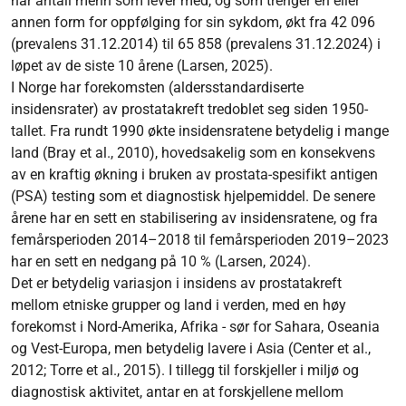
har antall menn som lever med, og som trenger en eller
annen form for oppfølging for sin sykdom, økt fra 42 096
(prevalens 31.12.2014) til 65 858 (prevalens 31.12.2024) i
løpet av de siste 10 årene (Larsen, 2025).
I Norge har forekomsten (aldersstandardiserte
insidensrater) av prostatakreft tredoblet seg siden 1950-
tallet. Fra rundt 1990 økte insidensratene betydelig i mange
land (Bray et al., 2010), hovedsakelig som en konsekvens
av en kraftig økning i bruken av prostata-spesifikt antigen
(PSA) testing som et diagnostisk hjelpemiddel. De senere
årene har en sett en stabilisering av insidensratene, og fra
femårsperioden 2014–2018 til femårsperioden 2019–2023
har en sett en nedgang på 10 % (Larsen, 2024).
Det er betydelig variasjon i insidens av prostatakreft
mellom etniske grupper og land i verden, med en høy
forekomst i Nord-Amerika, Afrika - sør for Sahara, Oseania
og Vest-Europa, men betydelig lavere i Asia (Center et al.,
2012; Torre et al., 2015). I tillegg til forskjeller i miljø og
diagnostisk aktivitet, antar en at forskjellene mellom