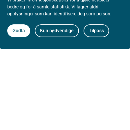
Presse
bedre og for å samle statistikk. Vi lagrer aldri
opplysninger som kan identifisere deg som person.
Godta
Kun nødvendige
Tilpass
Om nettstedet
Personvernerklæring
Tilgjengelighetserklæring (uustatus.no)
Besøksstatistikk og informasjonskapsler
Nyhetsvarsel og abonnement
Åpne data (API)