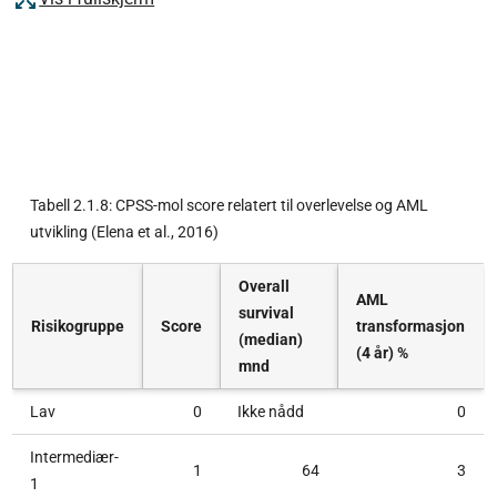
Tabell 2.1.8: CPSS-mol score relatert til overlevelse og AML
utvikling (Elena et al., 2016)
Overall
AML
survival
Risikogruppe
Score
transformasjon
(median)
(4 år) %
mnd
Lav
0
Ikke nådd
0
Intermediær-
1
64
3
1