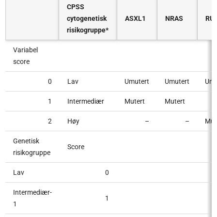
CPSS
cytogenetisk
ASXL1
NRAS
RU
risikogruppe*
Variabel
score
0
Lav
Umutert
Umutert
Umu
1
Intermediær
Mutert
Mutert
2
Høy
–
–
Mut
Genetisk
Score
risikogruppe
Lav
0
Intermediær-
1
1