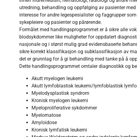
innen indremedisin, hematologi, radiologi og andre m
utredning, behandling og oppfølging av pasienter med
interesse for andre legespesialister og faggrupper so
sykepleiere og pasienter og pårørende.
Formålet med handlingsprogrammet er å sikre alle vo
blodsykdommer like muligheter for oppdatert diagnostik
nasjonale og i størst mulig grad evidensbaserte behand
sikre korrekt klassifikasjon og subklassifikasjon av m
det er grunnlag for å gi behandling med tanke på å op
Dette handlingsprogrammet omtaler diagnostikk og be
Akutt myelogen leukemi
Akutt lymfoblastisk leukemi/lymfoblastisk lymf
Myelodysplastisk syndrom
Kronisk myelogen leukemi
Myeloproliferative sykdommer
Myelomatose
Amyloidose
Kronisk lymfatisk leukemi