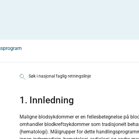
gsprogram
Søk i nasjonal faglig retningslinje
1. Innledning
Maligne blodsykdommer er en fellesbetegnelse på blo
omhandler blodkreftsykdommer som tradisjonelt behan
(hematologi). Målgrupper for dette handlingsprogrammet