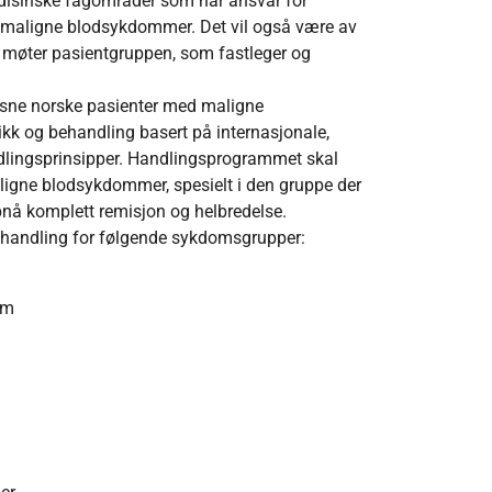
edisinske fagområder som har ansvar for
 maligne blodsykdommer. Det vil også være av
m møter pasientgruppen, som fastleger og
ksne norske pasienter med maligne
k og behandling basert på inter­nasjo­nale,
lingsprinsipper. Handlings­prog­ram­met skal
aligne blodsykdommer, spesielt i den gruppe der
pnå komplett remisjon og helbredelse.
handling for følgende sykdomsgrupper:
om