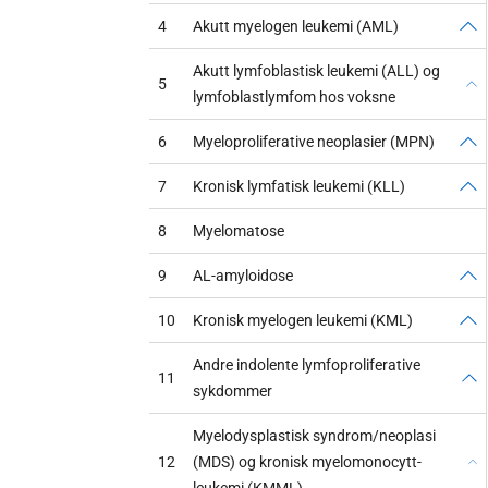
4
Akutt myelogen leukemi (AML)
Akutt lymfoblastisk leukemi (ALL) og
5
lymfoblastlymfom hos voksne
6
Myeloproliferative neoplasier (MPN)
7
Kronisk lymfatisk leukemi (KLL)
8
Myelomatose
9
AL-amyloidose
10
Kronisk myelogen leukemi (KML)
Andre indolente lymfoproliferative
11
sykdommer
Myelodysplastisk syndrom/neoplasi
12
(MDS) og kronisk myelomonocytt-
leukemi (KMML)