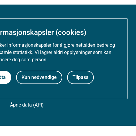
Om nettstedet
ormasjonskapsler (cookies)
Personvernerklæring
uker informasjonskapsler for å gjøre nettsiden bedre og
samle statistikk. Vi lagrer aldri opplysninger som kan
Tilgjengelighetserklæring (uustatus.no)
ifisere deg som person.
Besøksstatistikk og informasjonskapsler
dta
Kun nødvendige
Tilpass
Nyhetsvarsel og abonnement
Åpne data (API)