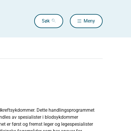
Søk
Meny
dkreftsykdommer. Dette handlings­programmet
dles av spesialister i blodsykdommer
 er først og fremst leger og legespesialister