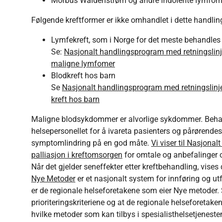
Morbus Waldenstrøm og andre indolente lymfom
Følgende kreftformer er ikke omhandlet i dette handl
Lymfekreft, som i Norge for det meste behandles 
Se:
Nasjonalt handlingsprogram med retningslinje
maligne lymfomer
Blodkreft hos barn
Se
Nasjonalt handlingsprogram med retningslinje
kreft hos barn
Maligne blodsykdommer er alvorlige sykdommer. Behandl
helsepersonellet for å ivareta pasienters og pårørendes
symptomlindring på en god måte.
Vi viser til Nasjona
palliasjon i kreftomsorgen
for omtale og anbefalinger
Når det gjelder seneffekter etter kreftbehandling, vises 
Nye Metoder
er et nasjonalt system for innføring og ut
er de regionale helseforetakene som eier Nye metoder. S
prioriteringskriteriene og at de regionale helseforetaken
hvilke metoder som kan tilbys i spesialisthelsetjene