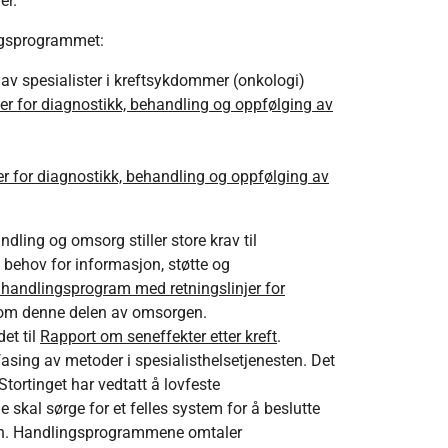
er.
ingsprogrammet:
av spesialister i kreftsykdommer (onkologi)
r for diagnostikk, behandling og oppfølging av
r for diagnostikk, behandling og oppfølging av
ing og omsorg stiller store krav til
 behov for informasjon, støtte og
lt handlingsprogram med retningslinjer for
 om denne delen av omsorgen.
det til
Rapport om seneffekter etter kreft
.
fasing av metoder i spesialisthelsetjenesten. Det
tortinget har vedtatt å lovfeste
e skal sørge for et felles system for å beslutte
sten. Handlingsprogrammene omtaler