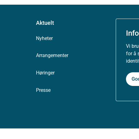
Aktuelt
Inf
Nyheter
Vi br
for å 
Arrangementer
ident
Høringer
Go
Presse