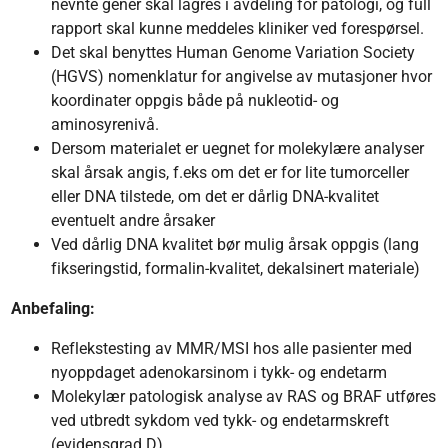
nevnte gener skal lagres i avdeling for patologi, og full
rapport skal kunne meddeles kliniker ved forespørsel.
Det skal benyttes Human Genome Variation Society
(HGVS) nomenklatur for angivelse av mutasjoner hvor
koordinater oppgis både på nukleotid- og
aminosyrenivå.
Dersom materialet er uegnet for molekylære analyser
skal årsak angis, f.eks om det er for lite tumorceller
eller DNA tilstede, om det er dårlig DNA-kvalitet
eventuelt andre årsaker
Ved dårlig DNA kvalitet bør mulig årsak oppgis (lang
fikseringstid, formalin-kvalitet, dekalsinert materiale)
Anbefaling:
Reflekstesting av MMR/MSI hos alle pasienter med
nyoppdaget adenokarsinom i tykk- og endetarm
Molekylær patologisk analyse av RAS og BRAF utføres
ved utbredt sykdom ved tykk- og endetarmskreft
(evidensgrad D)