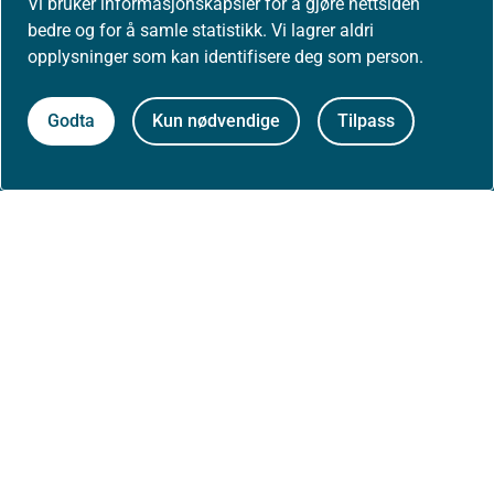
Vi bruker informasjonskapsler for å gjøre nettsiden
bedre og for å samle statistikk. Vi lagrer aldri
Om nettstedet
opplysninger som kan identifisere deg som person.
Personvernerklæring
Godta
Kun nødvendige
Tilpass
Tilgjengelighetserklæring (uustatus.no)
Besøksstatistikk og informasjonskapsler
Nyhetsvarsel og abonnement
Åpne data (API)
Følg oss: