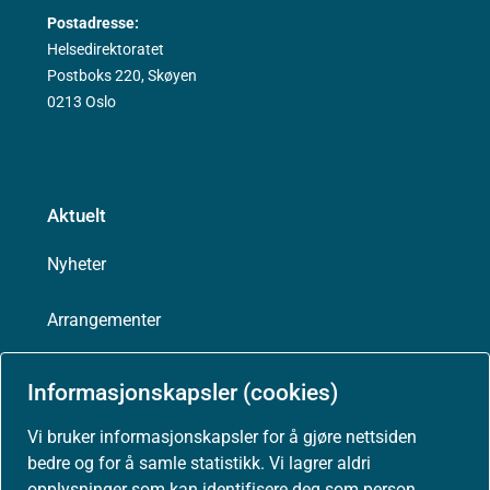
Postadresse:
Helsedirektoratet
Postboks 220, Skøyen
0213 Oslo
Aktuelt
Nyheter
Arrangementer
Høringer
Informasjonskapsler (cookies)
Presse
Vi bruker informasjonskapsler for å gjøre nettsiden
bedre og for å samle statistikk. Vi lagrer aldri
opplysninger som kan identifisere deg som person.