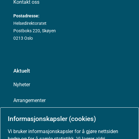
Kontakt oss
Postadresse:
Helsedirektoratet
Postboks 220, Skøyen
0213 Oslo
Aktuelt
Nyheter
Arrangementer
Høringer
Informasjonskapsler (cookies)
Vi bruker informasjonskapsler for å gjøre nettsiden
Presse
bedre og for å samle statistikk. Vi lagrer aldri