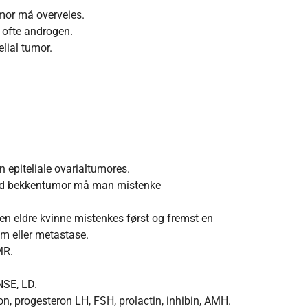
mor må overveies.
r ofte androgen.
lial tumor.
n epiteliale ovarialtumores.
lid bekkentumor må man mistenke
n eldre kvinne mistenkes først og fremst en
om eller metastase.
MR.
NSE, LD.
ron, progesteron LH, FSH, prolactin, inhibin, AMH.