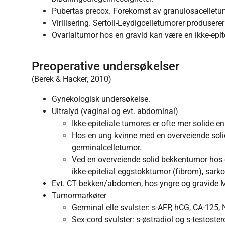
Pubertas precox. Forekomst av granulosacelletu
Virilisering. Sertoli-Leydigcelletumorer produsere
Ovarialtumor hos en gravid kan være en ikke-epite
Preoperative undersøkelser
(Berek & Hacker, 2010)
Gynekologisk undersøkelse.
Ultralyd (vaginal og evt. abdominal)
Ikke-epiteliale tumores er ofte mer solide en
Hos en ung kvinne med en overveiende so
germinalcelletumor.
Ved en overveiende solid bekkentumor hos e
ikke-epitelial eggstokktumor (fibrom), sark
Evt. CT bekken/abdomen, hos yngre og gravide 
Tumormarkører
Germinal elle svulster: s-AFP, hCG, CA-125, 
Sex-cord svulster: s-østradiol og s-testoste