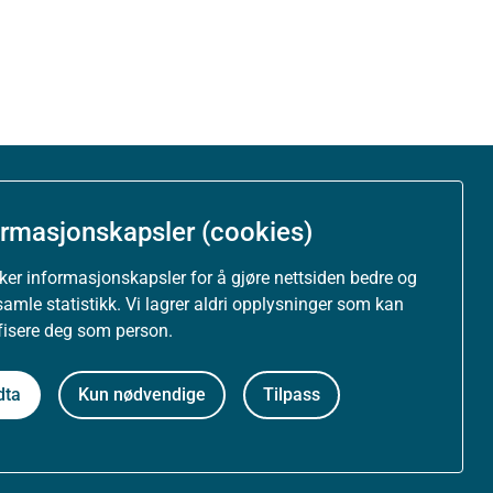
Om nettstedet
ormasjonskapsler (cookies)
Personvernerklæring
uker informasjonskapsler for å gjøre nettsiden bedre og
samle statistikk. Vi lagrer aldri opplysninger som kan
Tilgjengelighetserklæring (uustatus.no)
ifisere deg som person.
Besøksstatistikk og informasjonskapsler
dta
Kun nødvendige
Tilpass
Nyhetsvarsel og abonnement