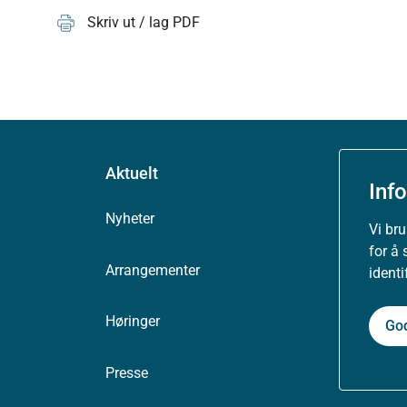
Skriv ut / lag PDF
Aktuelt
Inf
Nyheter
Vi br
for å 
Arrangementer
ident
Høringer
Go
Presse