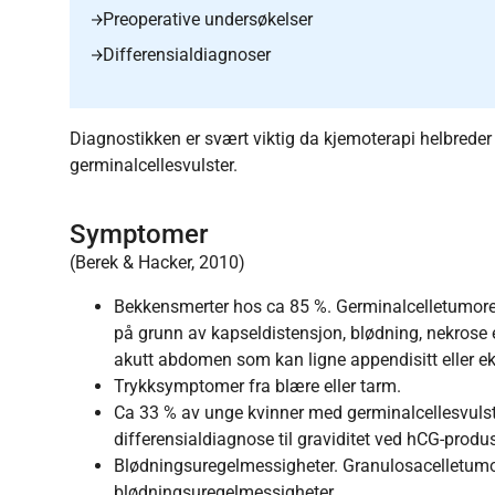
Preoperative undersøkelser
Differensialdiagnoser
Diagnostikken er svært viktig da kjemoterapi helbrede
germinalcellesvulster.
Symptomer
(Berek & Hacker, 2010)
Bekkensmerter hos ca 85 %. Germinalcelletumorer
på grunn av kapseldistensjon, blødning, nekrose 
akutt abdomen som kan ligne appendisitt eller eks
Trykksymptomer fra blære eller tarm.
Ca 33 % av unge kvinner med germinalcellesvul
differensialdiagnose til graviditet ved hCG-prod
Blødningsuregelmessigheter. Granulosacelletumor
blødningsuregelmessigheter.