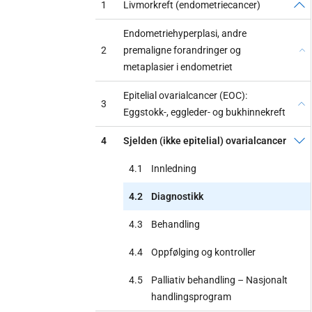
1
Livmorkreft (endometriecancer)
Endometriehyperplasi, andre
2
premaligne forandringer og
metaplasier i endometriet
Epitelial ovarialcancer (EOC):
3
Eggstokk-, eggleder- og bukhinnekreft
4
Sjelden (ikke epitelial) ovarialcancer
4.1
Innledning
4.2
Diagnostikk
4.3
Behandling
4.4
Oppfølging og kontroller
4.5
Palliativ behandling – Nasjonalt
handlingsprogram