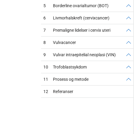
5
Borderline ovarialtumor (BOT)
6
Livmorhalskreft (cervixcancer)
7
Premaligne lidelser i cervix uteri
8
Vulvacancer
9
Vulvar intraepitelial neoplasi (VIN)
10
Trofoblastsykdom
11
Prosess og metode
12
Referanser