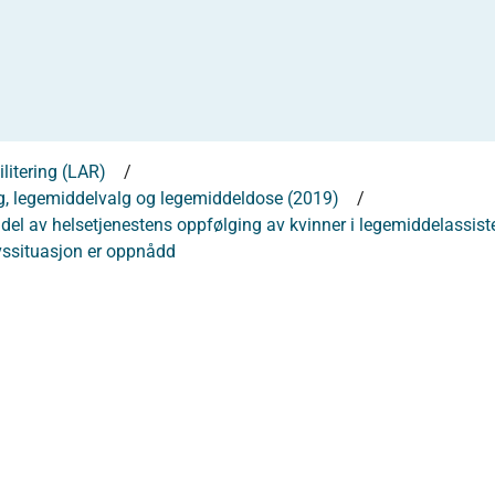
litering (LAR)
g, legemiddelvalg og legemiddeldose (2019)
l av helsetjenestens oppfølging av kvinner i legemiddelassistert 
livssituasjon er oppnådd