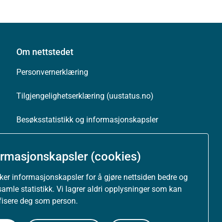
Om nettstedet
Personvernerklæring
Tilgjengelighetserklæring (uustatus.no)
Besøksstatistikk og informasjonskapsler
Nyhetsvarsel og abonnement
ormasjonskapsler (cookies)
Åpne data (API)
uker informasjonskapsler for å gjøre nettsiden bedre og
samle statistikk. Vi lagrer aldri opplysninger som kan
ifisere deg som person.