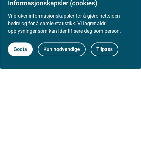
Informasjonskapsler (cookies)
Arrangementer
Vi bruker informasjonskapsler for å gjøre nettsiden
bedre og for å samle statistikk. Vi lagrer aldri
Høringer
opplysninger som kan identifisere deg som person.
Presse
Godta
Kun nødvendige
Tilpass
Om nettstedet
Personvernerklæring
Tilgjengelighetserklæring (uustatus.no)
Besøksstatistikk og informasjonskapsler