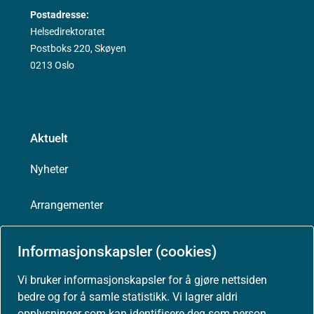
Postadresse:
Helsedirektoratet
Postboks 220, Skøyen
0213 Oslo
Aktuelt
Nyheter
Arrangementer
Høringer
Informasjonskapsler (cookies)
Presse
Vi bruker informasjonskapsler for å gjøre nettsiden
bedre og for å samle statistikk. Vi lagrer aldri
opplysninger som kan identifisere deg som person.