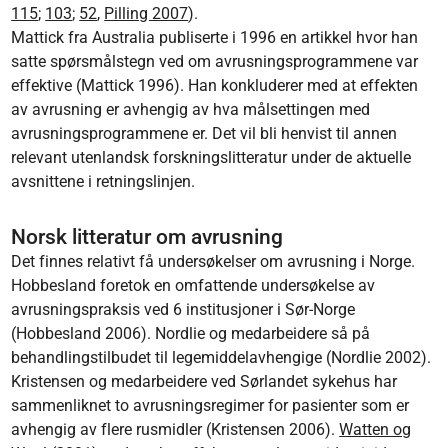
115
;
103
;
52
,
Pilling 2007
).
Mattick fra Australia publiserte i 1996 en artikkel hvor han
satte spørsmålstegn ved om avrusningsprogrammene var
effektive (Mattick 1996). Han konkluderer med at effekten
av avrusning er avhengig av hva målsettingen med
avrusningsprogrammene er. Det vil bli henvist til annen
relevant utenlandsk forskningslitteratur under de aktuelle
avsnittene i retningslinjen.
Norsk litteratur om avrusning
Det finnes relativt få undersøkelser om avrusning i Norge.
Hobbesland foretok en omfattende undersøkelse av
avrusningspraksis ved 6 institusjoner i Sør-Norge
(Hobbesland 2006). Nordlie og medarbeidere så på
behandlingstilbudet til legemiddelavhengige (Nordlie 2002).
Kristensen og medarbeidere ved Sørlandet sykehus har
sammenliknet to avrusningsregimer for pasienter som er
avhengig av flere rusmidler (Kristensen 2006).
Watten og