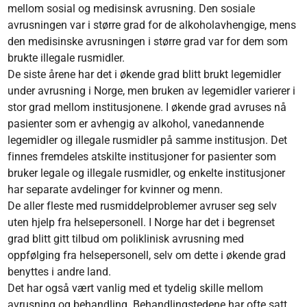
mellom sosial og medisinsk avrusning. Den sosiale
avrusningen var i større grad for de alkoholavhengige, mens
den medisinske avrusningen i større grad var for dem som
brukte illegale rusmidler.
De siste årene har det i økende grad blitt brukt legemidler
under avrusning i Norge, men bruken av legemidler varierer i
stor grad mellom institusjonene. I økende grad avruses nå
pasienter som er avhengig av alkohol, vanedannende
legemidler og illegale rusmidler på samme institusjon. Det
finnes fremdeles atskilte institusjoner for pasienter som
bruker legale og illegale rusmidler, og enkelte institusjoner
har separate avdelinger for kvinner og menn.
De aller fleste med rusmiddelproblemer avruser seg selv
uten hjelp fra helsepersonell. I Norge har det i begrenset
grad blitt gitt tilbud om poliklinisk avrusning med
oppfølging fra helsepersonell, selv om dette i økende grad
benyttes i andre land.
Det har også vært vanlig med et tydelig skille mellom
avrusning og behandling. Behandlingstedene har ofte satt