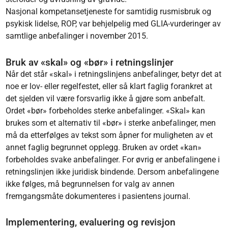
Nasjonal kompetansetjeneste for samtidig rusmisbruk og
psykisk lidelse, ROP, var behjelpelig med GLIA-vurderinger av
samtlige anbefalinger i november 2015.
Bruk av «skal» og «bør» i retningslinjer
Når det står «skal» i retningslinjens anbefalinger, betyr det at
noe er lov- eller regelfestet, eller så klart faglig forankret at
det sjelden vil være forsvarlig ikke å gjøre som anbefalt.
Ordet «bør» forbeholdes sterke anbefalinger. «Skal» kan
brukes som et alternativ til «bør» i sterke anbefalinger, men
må da etterfølges av tekst som åpner for muligheten av et
annet faglig begrunnet opplegg. Bruken av ordet «kan»
forbeholdes svake anbefalinger. For øvrig er anbefalingene i
retningslinjen ikke juridisk bindende. Dersom anbefalingene
ikke følges, må begrunnelsen for valg av annen
fremgangsmåte dokumenteres i pasientens journal.
Implementering, evaluering og revisjon