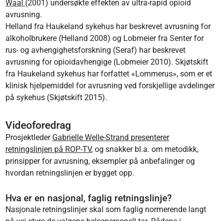
Waal
(2001) undersøkte effekten av ultra-rapid opioid
avrusning.
Helland fra Haukeland sykehus har beskrevet avrusning for
alkoholbrukere (Helland 2008) og Lobmeier fra Senter for
rus- og avhengighetsforskning (Seraf) har beskrevet
avrusning for opioidavhengige (Lobmeier 2010). Skjøtskift
fra Haukeland sykehus har forfattet «Lommerus», som er et
klinisk hjelpemiddel for avrusning ved forskjellige avdelinger
på sykehus (Skjøtskift 2015).
Videoforedrag
Prosjektleder
Gabrielle Welle-Strand presenterer
retningslinjen på ROP-TV
, og snakker bl.a. om metodikk,
prinsipper for avrusning, eksempler på anbefalinger og
hvordan retningslinjen er bygget opp.
Hva er en nasjonal, faglig retningslinje?
Nasjonale retningslinjer skal som faglig normerende langt