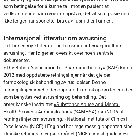
som betingelse for å kunne ta i mot en pasient at
vedkommende har «rene» urinprøver, det vil si at pasienten
ikke lenger har spor etter bruk av rusmidler i urinen.
Internasjonal litteratur om avrusning
Det finnes mye litteratur og forskning internasjonalt om
avrusning. Her følger en oversikt over noen sentrale
dokumenter.
«The British Association for Pharmacotherapy»
(BAP) kom i
2012 med oppdaterte retningslinjer når det gjelder
farmakologisk behandling av ruslidelser. Denne
retningslinjen inneholder oppdatert kunnskap om legemidler
som benyttes ved avrusning og behandling. Det
amerikanske instituttet
«Substance Abuse and Mental
Health Services Administration»
(SAMHSA) ga i 2006 ut
retningslinjer om avrusning. «National Institute of Clinical
Excellence» (NICE) i England har regelmessig oppdatert sine
kliniske retningslinjer på området (NICE clinical guidelines