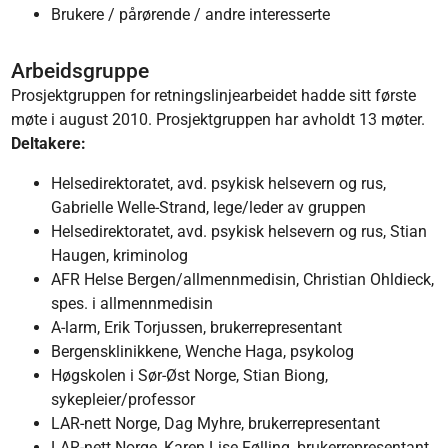
Brukere / pårørende / andre interesserte
Arbeidsgruppe
Prosjektgruppen for retningslinjearbeidet hadde sitt første
møte i august 2010. Prosjektgruppen har avholdt 13 møter.
Deltakere:
Helsedirektoratet, avd. psykisk helsevern og rus,
Gabrielle Welle-Strand, lege/leder av gruppen
Helsedirektoratet, avd. psykisk helsevern og rus, Stian
Haugen, kriminolog
AFR Helse Bergen/allmennmedisin, Christian Ohldieck,
spes. i allmennmedisin
A-larm, Erik Torjussen, brukerrepresentant
Bergensklinikkene, Wenche Haga, psykolog
Høgskolen i Sør-Øst Norge, Stian Biong,
sykepleier/professor
LAR-nett Norge, Dag Myhre, brukerrepresentant
LAR-nett Norge, Karen Lise Følling, brukerrepresentant