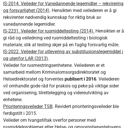
IS-2014. Veileder for Vanedannende legemidler – rekvirering
og forsvarlighet (2014)
. Hensikten med veilederen er å gi
rekvirenter nødvendig kunnskap for riktig bruk av
vanedannende legemidler.
IS-2231. Veileder for rusmiddeltesting (2014).
Hensikten er å
gi råd og veiledning ved rusmiddeltesting i biologisk
materiale, slik at testing skjer på en faglig forsvarlig måte.
IS-2022. Veileder for utlevering av substitusjonslegemiddel i
og utenfor LAR (2013)
.
Veileder for rusmestringsenhetene. Veilederen er et
samarbeid mellom Kriminalomsorgsdirektoratet og
Helsedirektoratet og forventes
publisert i 2016
. Veilederen
vil omhandle gode råd for praksis og peke på viktige sider
ved organisering, tilrettelegging og videreutvikling av
enhetene.
Prioriteringsveileder TSB
. Revidert prioriteringsveileder ble
ferdigstilt i 2015.
Veileder om tvangstiltak overfor personer med
rusmiddelproblemer etter Helse- og omsorgstjenestelovens