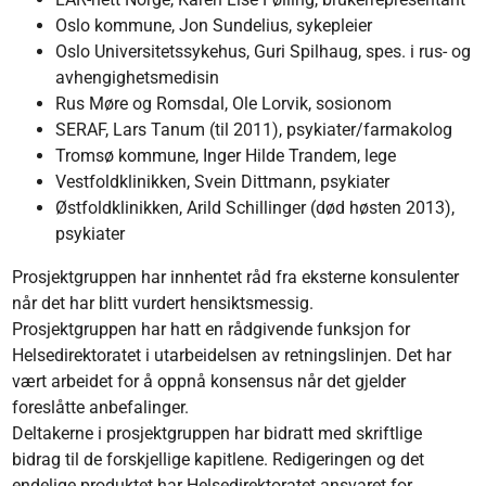
Oslo kommune, Jon Sundelius, sykepleier
Oslo Universitetssykehus, Guri Spilhaug, spes. i rus- og
avhengighetsmedisin
Rus Møre og Romsdal, Ole Lorvik, sosionom
SERAF, Lars Tanum (til 2011), psykiater/farmakolog
Tromsø kommune, Inger Hilde Trandem, lege
Vestfoldklinikken, Svein Dittmann, psykiater
Østfoldklinikken, Arild Schillinger (død høsten 2013),
psykiater
Prosjektgruppen har innhentet råd fra eksterne konsulenter
når det har blitt vurdert hensiktsmessig.
Prosjektgruppen har hatt en rådgivende funksjon for
Helsedirektoratet i utarbeidelsen av retningslinjen. Det har
vært arbeidet for å oppnå konsensus når det gjelder
foreslåtte anbefalinger.
Deltakerne i prosjektgruppen har bidratt med skriftlige
bidrag til de forskjellige kapitlene. Redigeringen og det
endelige produktet har Helsedirektoratet ansvaret for.