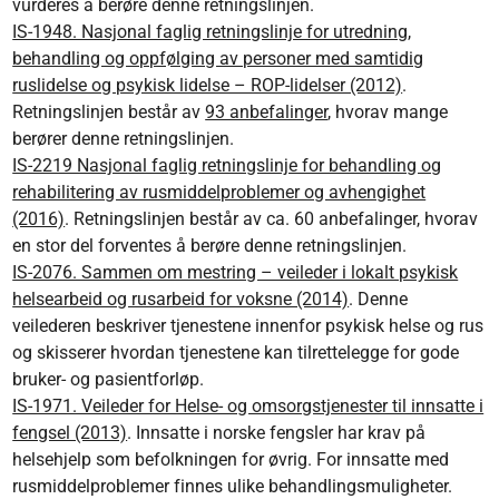
vurderes å berøre denne retningslinjen.
IS-1948. Nasjonal faglig retningslinje for utredning,
behandling og oppfølging av personer med samtidig
ruslidelse og psykisk lidelse – ROP-lidelser (2012)
.
Retningslinjen består av
93 anbefalinger
, hvorav mange
berører denne retningslinjen.
IS-2219 Nasjonal faglig retningslinje for behandling og
rehabilitering av rusmiddelproblemer og avhengighet
(2016)
. Retningslinjen består av ca. 60 anbefalinger, hvorav
en stor del forventes å berøre denne retningslinjen.
IS-2076. Sammen om mestring – veileder i lokalt psykisk
helsearbeid og rusarbeid for voksne (2014)
. Denne
veilederen beskriver tjenestene innenfor psykisk helse og rus
og skisserer hvordan tjenestene kan tilrettelegge for gode
bruker- og pasientforløp.
IS-1971. Veileder for Helse- og omsorgstjenester til innsatte i
fengsel (2013)
. Innsatte i norske fengsler har krav på
helsehjelp som befolkningen for øvrig. For innsatte med
rusmiddelproblemer finnes ulike behandlingsmuligheter.