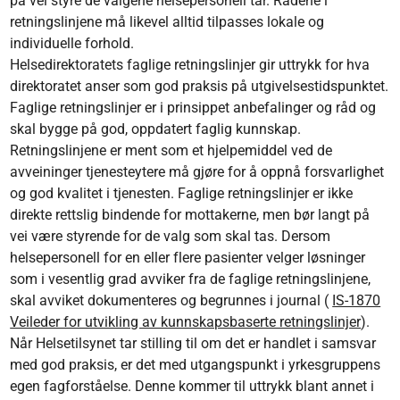
på vei styre de valgene helsepersonell tar. Rådene i
retningslinjene må likevel alltid tilpasses lokale og
individuelle forhold.
Helsedirektoratets faglige retningslinjer gir uttrykk for hva
direktoratet anser som god praksis på utgivelsestidspunktet.
Faglige retningslinjer er i prinsippet anbefalinger og råd og
skal bygge på god, oppdatert faglig kunnskap.
Retningslinjene er ment som et hjelpemiddel ved de
avveininger tjenesteytere må gjøre for å oppnå forsvarlighet
og god kvalitet i tjenesten. Faglige retningslinjer er ikke
direkte rettslig bindende for mottakerne, men bør langt på
vei være styrende for de valg som skal tas. Dersom
helsepersonell for en eller flere pasienter velger løsninger
som i vesentlig grad avviker fra de faglige retningslinjene,
skal avviket dokumenteres og begrunnes i journal (
IS-1870
Veileder for utvikling av kunnskapsbaserte retningslinjer
).
Når Helsetilsynet tar stilling til om det er handlet i samsvar
med god praksis, er det med utgangspunkt i yrkesgruppens
egen fagforståelse. Denne kommer til uttrykk blant annet i