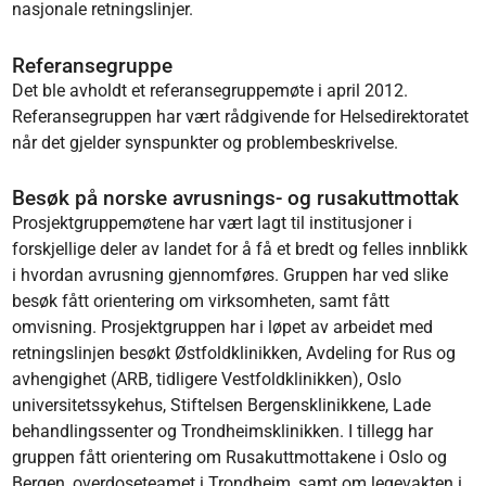
nasjonale retningslinjer.
Referansegruppe
Det ble avholdt et referansegruppemøte i april 2012.
Referansegruppen har vært rådgivende for Helsedirektoratet
når det gjelder synspunkter og problembeskrivelse.
Besøk på norske avrusnings- og rusakuttmottak
Prosjektgruppemøtene har vært lagt til institusjoner i
forskjellige deler av landet for å få et bredt og felles innblikk
i hvordan avrusning gjennomføres. Gruppen har ved slike
besøk fått orientering om virksomheten, samt fått
omvisning. Prosjektgruppen har i løpet av arbeidet med
retningslinjen besøkt Østfoldklinikken, Avdeling for Rus og
avhengighet (ARB, tidligere Vestfoldklinikken), Oslo
universitetssykehus, Stiftelsen Bergensklinikkene, Lade
behandlingssenter og Trondheimsklinikken. I tillegg har
gruppen fått orientering om Rusakuttmottakene i Oslo og
Bergen, overdoseteamet i Trondheim, samt om legevakten i