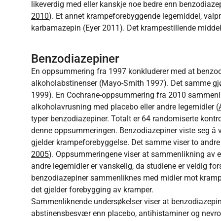
likeverdig med eller kanskje noe bedre enn benzodiazepi
2010
). Et annet krampeforebyggende legemiddel, valpr
karbamazepin (Eyer 2011). Det krampestillende midde
Benzodiazepiner
En oppsummering fra 1997 konkluderer med at benzodia
alkoholabstinenser (Mayo-Smith 1997). Det samme gjø
1999). En Cochrane-oppsummering fra 2010 sammenlik
alkoholavrusning med placebo eller andre legemidler (
typer benzodiazepiner. Totalt er 64 randomiserte kontro
denne oppsummeringen. Benzodiazepiner viste seg å væ
gjelder krampeforebyggelse. Det samme viser to andr
2005
). Oppsummeringene viser at sammenlikning av e
andre legemidler er vanskelig, da studiene er veldig fors
benzodiazepiner sammenliknes med midler mot kramper, 
det gjelder forebygging av kramper.
Sammenliknende undersøkelser viser at benzodiazepiner
abstinensbesvær enn placebo, antihistaminer og nevrol