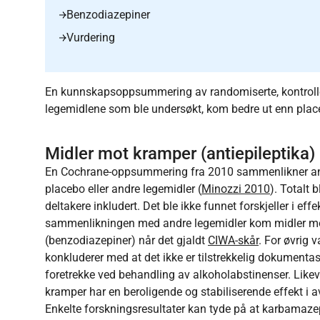
Benzodiazepiner
Vurdering
En kunnskapsoppsummering av randomiserte, kontrollert
legemidlene som ble undersøkt, kom bedre ut enn plac
Midler mot kramper (antiepileptika)
En Cochrane-oppsummering fra 2010 sammenlikner ant
placebo eller andre legemidler (
Minozzi 2010
). Totalt 
deltakere inkludert. Det ble ikke funnet forskjeller i e
sammenlikningen med andre legemidler kom midler m
(benzodiazepiner) når det gjaldt
CIWA-skår
. For øvrig v
konkluderer med at det ikke er tilstrekkelig dokumentasj
foretrekke ved behandling av alkoholabstinenser. Like
kramper har en beroligende og stabiliserende effekt i 
Enkelte forskningsresultater kan tyde på at karbama