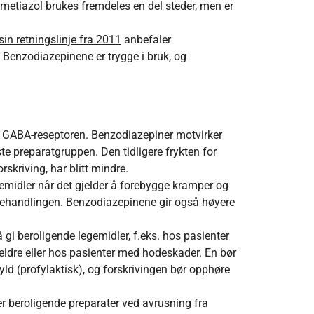
metiazol brukes fremdeles en del steder, men er
sin retningslinje fra 2011
anbefaler
Benzodiazepinene er trygge i bruk, og
å GABA-reseptoren. Benzodiazepiner motvirker
te preparatgruppen. Den tidligere frykten for
skriving, har blitt mindre.
emidler når det gjelder å forebygge kramper og
 behandlingen. Benzodiazepinene gir også høyere
i beroligende legemidler, f.eks. hos pasienter
 eldre eller hos pasienter med hodeskader. En bør
ld (profylaktisk), og forskrivingen bør opphøre
er beroligende preparater ved avrusning fra