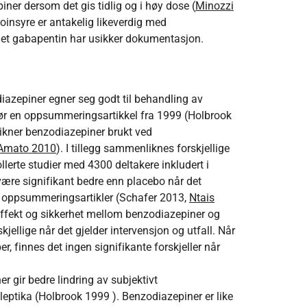
ner dersom det gis tidlig og i høy dose (
Minozzi
oinsyre er antakelig likeverdig med
let gabapentin har usikker dokumentasjon.
zepiner egner seg godt til behandling av
r en oppsummeringsartikkel fra 1999 (Holbrook
ner benzodiazepiner brukt ved
Amato 2010
). I tillegg sammenliknes forskjellige
llerte studier med 4300 deltakere inkludert i
re signifikant bedre enn placebo når det
e oppsummeringsartikler (Schafer 2013,
Ntais
ffekt og sikkerhet mellom benzodiazepiner og
kjellige når det gjelder intervensjon og utfall. Når
finnes det ingen signifikante forskjeller når
 gir bedre lindring av subjektivt
eptika (Holbrook 1999 ). Benzodiazepiner er like