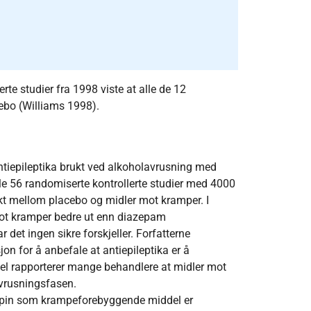
e studier fra 1998 viste at alle de 12
ebo (Williams 1998).
iepileptika brukt ved alkoholavrusning med
ble 56 randomiserte kontrollerte studier med 4000
ffekt mellom placebo og midler mot kramper. I
ot kramper bedre ut enn diazepam
ar det ingen sikre forskjeller. Forfatterne
on for å anbefale at antiepileptika er å
vel rapporterer mange behandlere at midler mot
avrusningsfasen.
zepin som krampeforebyggende middel er