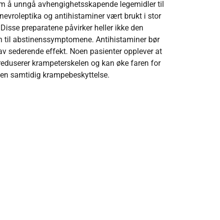
 om å unngå avhengighetsskapende legemidler til
evroleptika og antihistaminer vært brukt i stor
Disse preparatene påvirker heller ikke den
n til abstinenssymptomene. Antihistaminer bør
v sederende effekt. Noen pasienter opplever at
reduserer krampeterskelen og kan øke faren for
uten samtidig krampebeskyttelse.