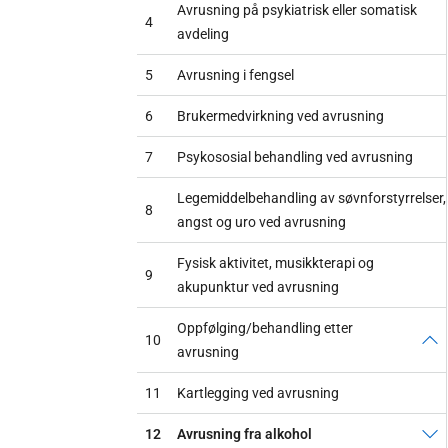
Avrusning på psykiatrisk eller somatisk
4
avdeling
5
Avrusning i fengsel
6
Brukermedvirkning ved avrusning
7
Psykososial behandling ved avrusning
Legemiddelbehandling av søvnforstyrrelser,
8
angst og uro ved avrusning
Fysisk aktivitet, musikkterapi og
9
akupunktur ved avrusning
Oppfølging/behandling etter
10
avrusning
11
Kartlegging ved avrusning
12
Avrusning fra alkohol