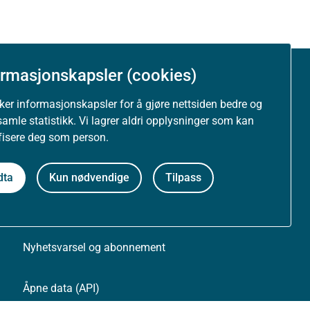
ormasjonskapsler (cookies)
Om nettstedet
uker informasjonskapsler for å gjøre nettsiden bedre og
samle statistikk. Vi lagrer aldri opplysninger som kan
Personvernerklæring
ifisere deg som person.
Tilgjengelighetserklæring (uustatus.no)
dta
Kun nødvendige
Tilpass
Besøksstatistikk og informasjonskapsler
Nyhetsvarsel og abonnement
Åpne data (API)