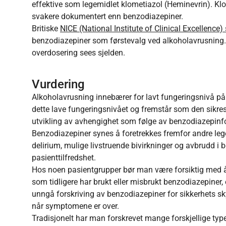
effektive som legemidlet klometiazol (Heminevrin). Klo
svakere dokumentert enn benzodiazepiner.
Britiske
NICE (National Institute of Clinical Excellence) 
benzodiazepiner som førstevalg ved alkoholavrusning. 
overdosering sees sjelden.
Vurdering
Alkoholavrusning innebærer for lavt fungeringsnivå p
dette lave fungeringsnivået og fremstår som den sikres
utvikling av avhengighet som følge av benzodiazepinfor
Benzodiazepiner synes å foretrekkes fremfor andre leg
delirium, mulige livstruende bivirkninger og avbrudd i
pasienttilfredshet.
Hos noen pasientgrupper bør man være forsiktig med å g
som tidligere har brukt eller misbrukt benzodiazepiner,
unngå forskriving av benzodiazepiner for sikkerhets sky
når symptomene er over.
Tradisjonelt har man forskrevet mange forskjellige typ