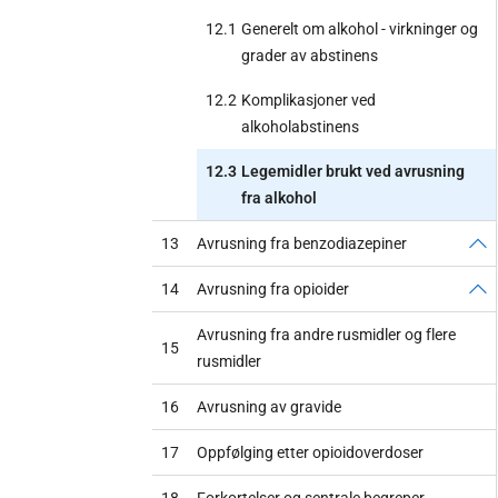
12.1
Generelt om alkohol - virkninger og
grader av abstinens
12.2
Komplikasjoner ved
alkoholabstinens
12.3
Legemidler brukt ved avrusning
fra alkohol
13
Avrusning fra benzodiazepiner
14
Avrusning fra opioider
Avrusning fra andre rusmidler og flere
15
rusmidler
16
Avrusning av gravide
17
Oppfølging etter opioidoverdoser
18
Forkortelser og sentrale begreper