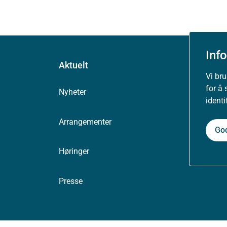
Inf
Aktuelt
Vi br
for å 
Nyheter
ident
Arrangementer
Go
Høringer
Presse