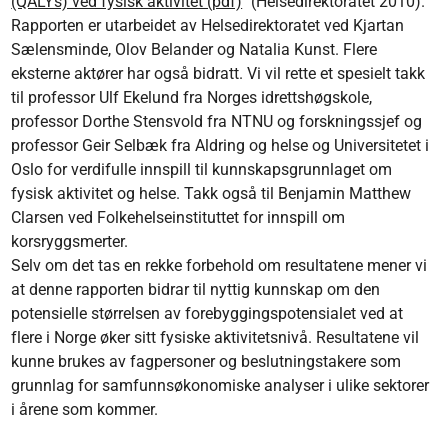
(QALYs) ved fysisk aktivitet (pdf)
" (Helsedirektoratet 2010).
Rapporten er utarbeidet av Helsedirektoratet ved Kjartan
Sælensminde, Olov Belander og Natalia Kunst. Flere
eksterne aktører har også bidratt. Vi vil rette et spesielt takk
til professor Ulf Ekelund fra Norges idrettshøgskole,
professor Dorthe Stensvold fra NTNU og forskningssjef og
professor Geir Selbæk fra Aldring og helse og Universitetet i
Oslo for verdifulle innspill til kunnskapsgrunnlaget om
fysisk aktivitet og helse. Takk også til Benjamin Matthew
Clarsen ved Folkehelseinstituttet for innspill om
korsryggsmerter.
Selv om det tas en rekke forbehold om resultatene mener vi
at denne rapporten bidrar til nyttig kunnskap om den
potensielle størrelsen av forebyggingspotensialet ved at
flere i Norge øker sitt fysiske aktivitetsnivå. Resultatene vil
kunne brukes av fagpersoner og beslutningstakere som
grunnlag for samfunnsøkonomiske analyser i ulike sektorer
i årene som kommer.