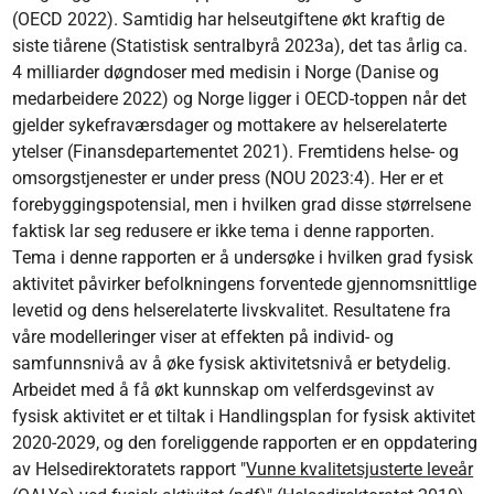
(OECD 2022). Samtidig har helseutgiftene økt kraftig de
siste tiårene (Statistisk sentralbyrå 2023a), det tas årlig ca.
4 milliarder døgndoser med medisin i Norge (Danise og
medarbeidere 2022) og Norge ligger i OECD-toppen når det
gjelder sykefraværsdager og mottakere av helserelaterte
ytelser (Finansdepartementet 2021). Fremtidens helse- og
omsorgstjenester er under press (NOU 2023:4). Her er et
forebyggingspotensial, men i hvilken grad disse størrelsene
faktisk lar seg redusere er ikke tema i denne rapporten.
Tema i denne rapporten er å undersøke i hvilken grad fysisk
aktivitet påvirker befolkningens forventede gjennomsnittlige
levetid og dens helserelaterte livskvalitet. Resultatene fra
våre modelleringer viser at effekten på individ- og
samfunnsnivå av å øke fysisk aktivitetsnivå er betydelig.
Arbeidet med å få økt kunnskap om velferdsgevinst av
fysisk aktivitet er et tiltak i Handlingsplan for fysisk aktivitet
2020-2029, og den foreliggende rapporten er en oppdatering
av Helsedirektoratets rapport "
Vunne kvalitetsjusterte leveår