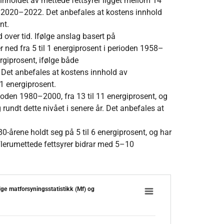
nnholdet av mettede fettsyrer ligget mellom 14
 i 2020–2022. Det anbefales at kostens innhold
nt.
 over tid. Ifølge anslag basert på
 ned fra 5 til 1 energiprosent i perioden 1958–
rgiprosent, ifølge både
 Det anbefales at kostens innhold av
1 energiprosent.
ioden 1980–2000, fra 13 til 11 energiprosent, og
 rundt dette nivået i senere år. Det anbefales at
0-årene holdt seg på 5 til 6 energiprosent, og har
flerumettede fettsyrer bidrar med 5–10
) ifølge matforsyningsstatistikk (Mf) og forbruksundersøkelser (Fbu)
lge matforsyningsstatistikk (Mf) og
 from 1975 to 2022.
ranges from 0.3 to 17.2.