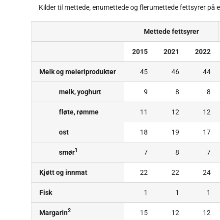
Kilder til mettede, enumettede og flerumettede fettsyrer på
Mettede fettsyrer
2015
2021
2022
Melk og meieriprodukter
45
46
44
melk, yoghurt
9
8
8
fløte, rømme
11
12
12
ost
18
19
17
1
smør
7
8
7
Kjøtt og innmat
22
22
24
Fisk
1
1
1
2
Margarin
15
12
12