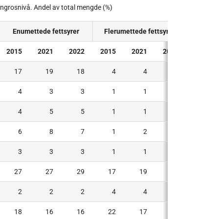
 engrosnivå. Andel av total mengde (%)
Enumettede fettsyrer
Flerumettede fettsyrer
2015
2021
2022
2015
2021
2022
17
19
18
4
4
4
4
3
3
1
1
1
4
5
5
1
1
1
6
8
7
1
2
2
3
3
3
1
1
1
27
27
29
17
19
21
2
2
2
4
4
4
18
16
16
22
17
17