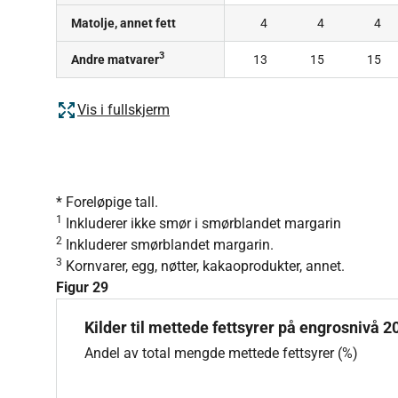
Matolje, annet fett
4
4
4
3
Andre matvarer
13
15
15
Vis i fullskjerm
* Foreløpige tall.
1
Inkluderer ikke smør i smørblandet margarin
2
Inkluderer smørblandet margarin.
3
Kornvarer, egg, nøtter, kakaoprodukter, annet.
Figur 29
Kilder til mettede fettsyrer på engrosnivå 2022
Kilder til mettede fettsyrer på engrosnivå 2
Pie chart with 8 slices.
Andel av total mengde mettede fettsyrer (%)
Andel av total mengde mettede fettsyrer (%)