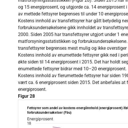
matforsyningsstatistikken (Figur 28). Siden 2015 har i
og 15 energiprosent, og utgjorde ca. 14 energiprosent
av mettede fettsyrer begrenses til under 10 energiprose
Kostens innhold av transfettsyrer har gått betydelig ned
forbruksundersøkelsene gikk innholdet av transfettsyrer
2000. Siden 2005 har transfettsyrer utgjort under 1 ene
matforsyningsstatistikken og forbruksundersøkelsene.
transfettsyrer begrenses mest mulig og ikke overstiger 
Kostens innhold av enumettede fettsyrer gikk ned i per
økte siden til 14 energiprosent i 2015. Det har holdt seg
enumettede fettsyrer bidrar med 10–20 energiprosent.
Kostens innhold av flerumettede fettsyrer har siden 198
vært ca. 6 energiprosent siden 2015. Det anbefales at 
energiprosent.
Figur 28
Fettsyrer som andel av kostens energiinnhold (energiprosent
Fettsyrer som andel av kostens energiinnhold (energiprosent) ifø
Line chart with 8 lines.
forbruksundersøkelser (Fbu)
Energiprosent
The chart has 1 X axis displaying values. Data ranges
18
The chart has 1 Y axis displaying Energiprosent. Data 