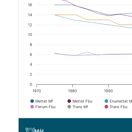
16
14
12
10
8
6
4
2
0
1970
1980
1990
Mettet Mf
Mettet Fbu
Enumettet M
Flerum Fbu
Trans Mf
Trans Fbu
End of interactive chart.
Mål