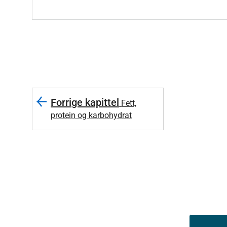
End of interactive chart.
Forrige kapittel
Fett,
protein og karbohydrat