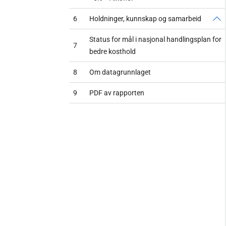
6
Holdninger, kunnskap og samarbeid
Status for mål i nasjonal handlingsplan for
7
bedre kosthold
8
Om datagrunnlaget
9
PDF av rapporten