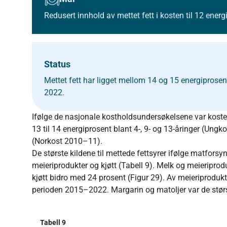
Redusert innhold av mettet fett i kosten til 12 ener
Status
Mettet fett har ligget mellom 14 og 15 energiprosen
2022.
Ifølge de nasjonale kostholdsundersøkelsene var koste
13 til 14 energiprosent blant 4-, 9- og 13-åringer (Un
(Norkost 2010–11).
De største kildene til mettede fettsyrer ifølge matfor
meieriprodukter og kjøtt (Tabell 9). Melk og meieripro
kjøtt bidro med 24 prosent (Figur 29). Av meieriproduk
perioden 2015–2022. Margarin og matoljer var de største
Tabell 9