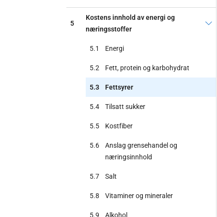
Kostens innhold av energi og
5
næringsstoffer
5.1
Energi
5.2
Fett, protein og karbohydrat
5.3
Fettsyrer
5.4
Tilsatt sukker
5.5
Kostfiber
5.6
Anslag grensehandel og
næringsinnhold
5.7
Salt
5.8
Vitaminer og mineraler
5.9
Alkohol