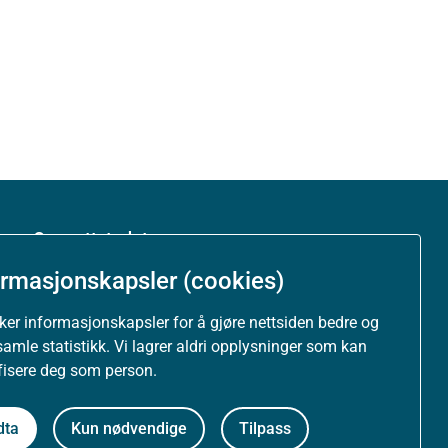
Om nettstedet
ormasjonskapsler (cookies)
Personvernerklæring
uker informasjonskapsler for å gjøre nettsiden bedre og
Tilgjengelighetserklæring (uustatus.no)
samle statistikk. Vi lagrer aldri opplysninger som kan
ifisere deg som person.
Besøksstatistikk og informasjonskapsler
dta
Kun nødvendige
Tilpass
Nyhetsvarsel og abonnement