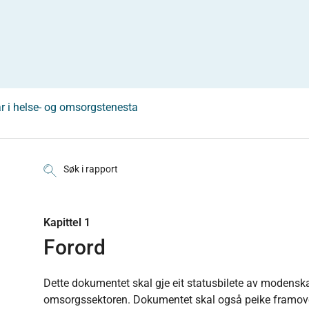
r i helse- og omsorgstenesta
Søk i rapport
Kapittel 1
Forord
Dette dokumentet skal gje eit statusbilete av modenska
omsorgssektoren. Dokumentet skal også peike framover