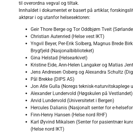
til overordna vegval og tiltak.
Innhaldet i dokumentet er basert på artiklar, forskingsli
aktørar i og utanfor helsesektoren:
Geir Thore Berge og Tor Oddbjørn Tveit (Sørlande
Christian Autenried (Helse vest IKT)
Yngvil Beyer, Per-Erik Solberg, Magnus Brede Bir
Brygfjeld (Nasjonalbiblioteket)
Gina Helstad (Helsearkivet)
Kristine Eide, Ann-Helen Langaker og Matias Jent
Jens Andresen Osberg og Alexandra Schultz (Digit
Pål Brekke (DIPS AS)
Jon Atle Gulla (Noregs teknisk-naturvitskaplege 
Alexander Lundervold (Høgskulen på Vestlandet)
Arvid Lundervold (Universitetet i Bergen)
Hercules Dalianis (Nasjonalt senter for e-helsefo
Finn-Henry Hansen (Helse nord RHF)
Karl Øyvind Mikalsen (Senter for pasientnær kunst
(Helse nord IKT)