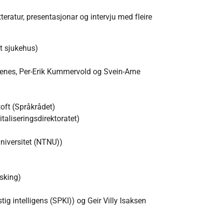
tteratur, presentasjonar og intervju med fleire
t sjukehus)
kenes, Per-Erik Kummervold og Svein-Arne
oft (Språkrådet)
aliseringsdirektoratet)
universitet (NTNU))
rsking)
ig intelligens (SPKI)) og Geir Villy Isaksen