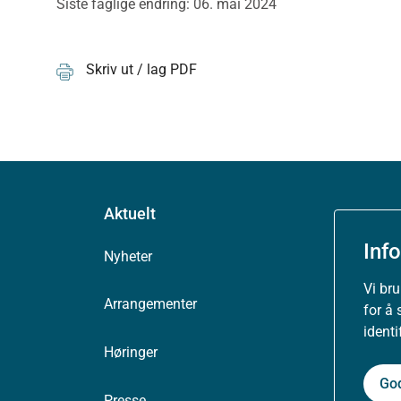
Siste faglige endring: 06. mai 2024
Skriv ut / lag PDF
Aktuelt
Inf
Nyheter
Vi br
Arrangementer
for å 
ident
Høringer
Go
Presse