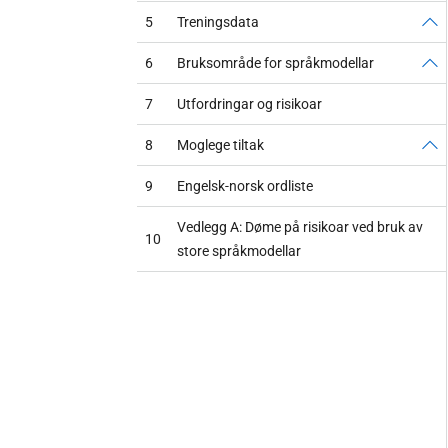
5
Treningsdata
6
Bruksområde for språkmodellar
7
Utfordringar og risikoar
8
Moglege tiltak
9
Engelsk-norsk ordliste
Vedlegg A: Døme på risikoar ved bruk av
10
store språkmodellar