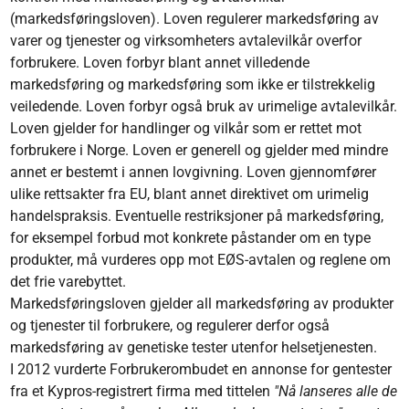
(markedsføringsloven). Loven regulerer markedsføring av
varer og tjenester og virksomheters avtalevilkår overfor
forbrukere. Loven forbyr blant annet villedende
markedsføring og markedsføring som ikke er tilstrekkelig
veiledende. Loven forbyr også bruk av urimelige avtalevilkår.
Loven gjelder for handlinger og vilkår som er rettet mot
forbrukere i Norge. Loven er generell og gjelder med mindre
annet er bestemt i annen lovgivning. Loven gjennomfører
ulike rettsakter fra EU, blant annet direktivet om urimelig
handelspraksis. Eventuelle restriksjoner på markedsføring,
for eksempel forbud mot konkrete påstander om en type
produkter, må vurderes opp mot EØS-avtalen og reglene om
det frie varebyttet.
Markedsføringsloven gjelder all markedsføring av produkter
og tjenester til forbrukere, og regulerer derfor også
markedsføring av genetiske tester utenfor helsetjenesten.
I 2012 vurderte Forbrukerombudet en annonse for gentester
fra et Kypros-registrert firma med tittelen
"Nå lanseres alle de