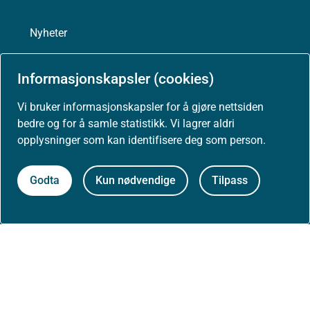
Nyheter
Arrangementer
Informasjonskapsler (cookies)
Vi bruker informasjonskapsler for å gjøre nettsiden
Høringer
bedre og for å samle statistikk. Vi lagrer aldri
opplysninger som kan identifisere deg som person.
Presse
Godta
Kun nødvendige
Tilpass
Om nettstedet
Personvernerklæring