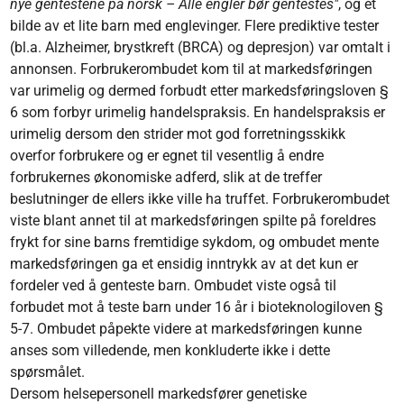
nye gentestene på norsk – Alle engler bør gentestes"
, og et
bilde av et lite barn med englevinger. Flere prediktive tester
(bl.a. Alzheimer, brystkreft (BRCA) og depresjon) var omtalt i
annonsen. Forbrukerombudet kom til at markedsføringen
var urimelig og dermed forbudt etter markedsføringsloven §
6 som forbyr urimelig handelspraksis. En handelspraksis er
urimelig dersom den strider mot god forretningsskikk
overfor forbrukere og er egnet til vesentlig å endre
forbrukernes økonomiske adferd, slik at de treffer
beslutninger de ellers ikke ville ha truffet. Forbrukerombudet
viste blant annet til at markedsføringen spilte på foreldres
frykt for sine barns fremtidige sykdom, og ombudet mente
markedsføringen ga et ensidig inntrykk av at det kun er
fordeler ved å genteste barn. Ombudet viste også til
forbudet mot å teste barn under 16 år i bioteknologiloven §
5-7. Ombudet påpekte videre at markedsføringen kunne
anses som villedende, men konkluderte ikke i dette
spørsmålet.
Dersom helsepersonell markedsfører genetiske