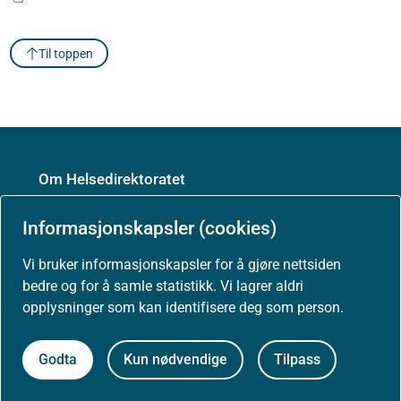
Til toppen
Om Helsedirektoratet
Informasjonskapsler (cookies)
Om oss
Vi bruker informasjonskapsler for å gjøre nettsiden
Jobbe hos oss
bedre og for å samle statistikk. Vi lagrer aldri
opplysninger som kan identifisere deg som person.
Kontakt oss
Godta
Kun nødvendige
Tilpass
Postadresse:
Helsedirektoratet