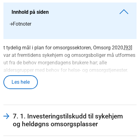
Innhold på siden
Fotnoter
t tydelig mål i plan for omsorgssektoren, Omsorg 2020,
[93]
var at fremtidens sykehjem og omsorgsboliger må utformes
ut fra de behov morgendagens brukere har; alle
aldersgrupper med behov for helse- og omsorgstjenester.
Noen er inne til korttids­rehabilitering, noen skal tilbringe
Les hele
livets siste dager der og andre skal leve et langt liv der. Dette
krever et mangfold av boformer for best mulig bo- og
livskvalitet for beboerne. Moderne og godt utstyrte lokaler er
samtidig avgjørende for effektiv drift og et godt arbeidsmiljø
for de som arbeider i denne sektoren.
7. 1. Investeringstilskudd til sykehjem
og heldøgns omsorgsplasser