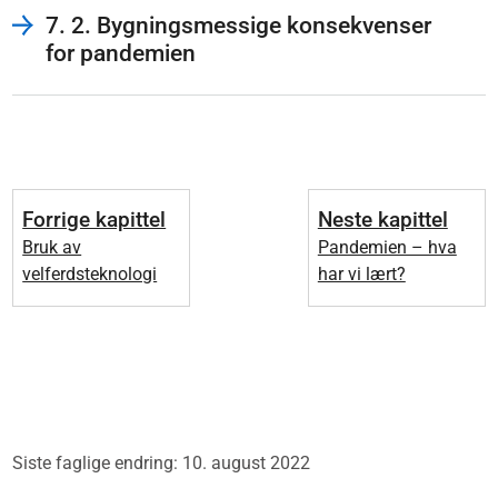
Fotnoter
7. 2. Bygningsmessige konsekvenser
[93]
Regjeringens plan for omsorgsfeltet 2015 – 2020.
for pandemien
Omsorg 2020
Forrige kapittel
Neste kapittel
Bruk av
Pandemien – hva
velferdsteknologi
har vi lært?
Siste faglige endring: 10. august 2022