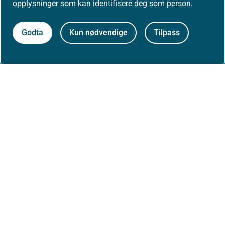
opplysninger som kan identifisere deg som person.
Om nettstedet
Godta
Kun nødvendige
Tilpass
Personvernerklæring
Tilgjengelighetserklæring (uustatus.no)
Besøksstatistikk og informasjonskapsler
Nyhetsvarsel og abonnement
Åpne data (API)
Følg oss: