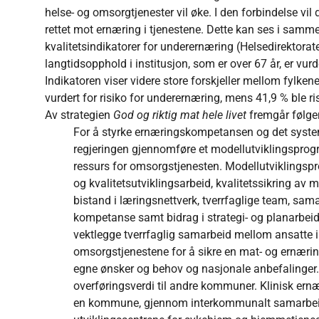
helse- og omsorgtjenester vil øke. I den forbindelse v
rettet mot ernæring i tjenestene. Dette kan ses i sam
kvalitetsindikatorer for underernæring (Helsedirektorate
langtidsopphold i institusjon, som er over 67 år, er vurd
Indikatoren viser videre store forskjeller mellom fylken
vurdert for risiko for underernæring, mens 41,9 % ble ri
Av strategien
God og riktig mat hele livet
fremgår følge
For å styrke ernæringskompetansen og det syste
regjeringen gjennomføre et modellutviklingsprog
ressurs for omsorgstjenesten. Modellutviklingsp
og kvalitetsutviklingsarbeid, kvalitetssikring av
bistand i læringsnettverk, tverrfaglige team, sa
kompetanse samt bidrag i strategi- og planarbei
vektlegge tverrfaglig samarbeid mellom ansatte i 
omsorgstjenestene for å sikre en mat- og ernæri
egne ønsker og behov og nasjonale anbefalinger.
overføringsverdi til andre kommuner. Klinisk ernæ
en kommune, gjennom interkommunalt samarbeid el