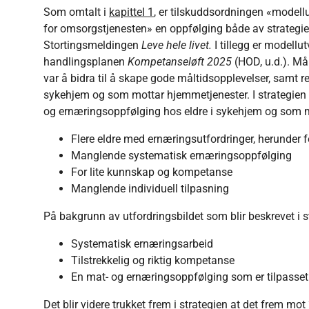
Som omtalt i
kapittel 1
, er tilskuddsordningen «modell
for omsorgstjenesten» en oppfølging både av strategi
Stortingsmeldingen
Leve hele livet.
I tillegg er modellu
handlingsplanen
Kompetanseløft 2025
(HOD, u.d.). M
var å bidra til å skape gode måltidsopplevelser, samt re
sykehjem og som mottar hjemmetjenester. I strategien f
og ernæringsoppfølging hos eldre i sykehjem og som 
Flere eldre med ernæringsutfordringer, herunder f
Manglende systematisk ernæringsoppfølging
For lite kunnskap og kompetanse
Manglende individuell tilpasning
På bakgrunn av utfordringsbildet som blir beskrevet i st
Systematisk ernæringsarbeid
Tilstrekkelig og riktig kompetanse
En mat- og ernæringsoppfølging som er tilpasset
Det blir videre trukket frem i strategien at det frem mot 