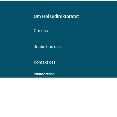
Om Helsedirektoratet
Om oss
Jobbe hos oss
Kontakt oss
Postadresse:
Helsedirektoratet
Postboks 220, Skøyen
0213 Oslo