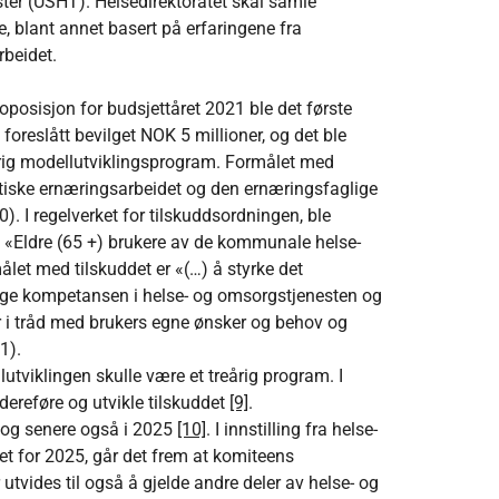
ter (USHT). Helsedirektoratet skal samle
 blant annet basert på erfaringene fra
rbeidet.
osisjon for budsjettåret 2021 ble det første
 foreslått bevilget NOK 5 millioner, og det ble
reårig modellutviklingsprogram. Formålet med
atiske ernæringsarbeidet og den ernæringsfaglige
 I regelverket for tilskuddsordningen, ble
 «Eldre (65 +) brukere av de kommunale helse-
et med tilskuddet er «(…) å styrke det
ige kompetansen i helse- og omsorgstjenesten og
r i tråd med brukers egne ønsker og behov og
1).
utviklingen skulle være et treårig program. I
dereføre og utvikle tilskuddet
[9]
.
, og senere også i 2025
[10]
. I innstilling fra helse-
t for 2025, går det frem at komiteens
vides til også å gjelde andre deler av helse- og