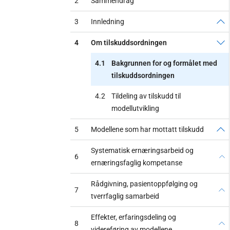
2
Sammendrag
3
Innledning
4
Om tilskuddsordningen
4.1
Bakgrunnen for og formålet med
tilskuddsordningen
4.2
Tildeling av tilskudd til
modellutvikling
5
Modellene som har mottatt tilskudd
Systematisk ernæringsarbeid og
6
ernæringsfaglig kompetanse
Rådgivning, pasientoppfølging og
7
tverrfaglig samarbeid
Effekter, erfaringsdeling og
8
videreføring av modellene