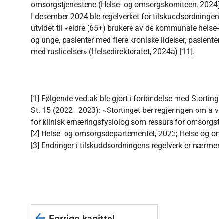
omsorgstjenestene (Helse- og omsorgskomiteen, 2024)
I desember 2024 ble regelverket for tilskuddsordningen
utvidet til «eldre (65+) brukere av de kommunale hels
og unge, pasienter med flere kroniske lidelser, pasiente
med ruslidelser» (Helsedirektoratet, 2024a)
[11]
.
[1]
Følgende vedtak ble gjort i forbindelse med Stortin
St. 15 (2022–2023): «Stortinget ber regjeringen om å 
for klinisk ernæringsfysiolog som ressurs for omsorgst
[2]
Helse- og omsorgsdepartementet, 2023; Helse og o
[3]
Endringer i tilskuddsordningens regelverk er nærmere 
Forrige kapittel