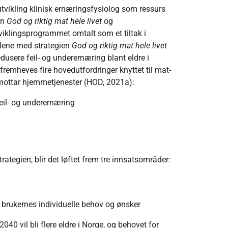
utvikling klinisk ernæringsfysiolog som ressurs
en
God og riktig mat hele livet
og
tviklingsprogrammet omtalt som et tiltak i
ålene med strategien
God og riktig mat hele livet
dusere feil- og underernæring blant eldre i
remheves fire hovedutfordringer knyttet til mat-
mottar hjemmetjenester (HOD, 2021a):
eil- og underernæring
rategien, blir det løftet frem tre innsatsområder:
 brukernes individuelle behov og ønsker
2040 vil bli flere eldre i Norge, og behovet for