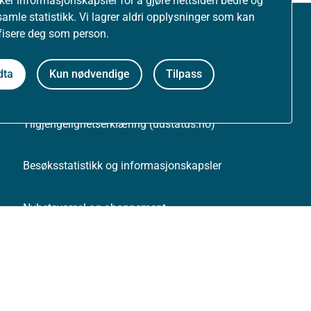
uker informasjonskapsler for å gjøre nettsiden bedre og
samle statistikk. Vi lagrer aldri opplysninger som kan
ifisere deg som person.
Om nettstedet
dta
Kun nødvendige
Tilpass
Personvernerklæring
Tilgjengelighetserklæring (uustatus.no)
Besøksstatistikk og informasjonskapsler
Nyhetsvarsel og abonnement
Åpne data (API)