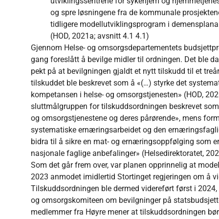
utviklingssentrene for sykehjem og hjemmetjenes
og spre løsningene fra de kommunale prosjektene,
tidligere modellutviklingsprogram i demensplana
(HOD, 2021a; avsnitt 4.1 4.1)
Gjennom Helse- og omsorgsdepartementets budsjettprop
gang foreslått å bevilge midler til ordningen. Det ble da
pekt på at bevilgningen gjaldt et nytt tilskudd til et t
tilskuddet ble beskrevet som å «(…) styrke det system
kompetansen i helse- og omsorgstjenesten» (HOD, 2020).
sluttmålgruppen for tilskuddsordningen beskrevet som
og omsorgstjenestene og deres pårørende», mens formål
systematiske ernæringsarbeidet og den ernæringsfagl
bidra til å sikre en mat- og ernæringsoppfølging som e
nasjonale faglige anbefalinger» (Helsedirektoratet, 202
Som det går frem over, var planen opprinnelig at modell
2023 anmodet imidlertid Stortinget regjeringen om å vi
Tilskuddsordningen ble dermed videreført først i 2024
og omsorgskomiteen om bevilgninger på statsbudsjette
medlemmer fra Høyre mener at tilskuddsordningen bør ut