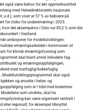
il det også være behov for økt oppmerksomhet
menheng med Helsedirektoratets nasjonale
t, u.d.), som viser at 57 % av beboere på
ert for risiko for underernæring i 2023.
e, hvor det eksempelvis i Oslo var 83,2 % som ble
sikovurdert i Vestland.
nde ambisjoner for modellutviklingen:
matiske ernæringsarbeidet i kommunen vil
ram for klinisk ernæringsfysiolog som
rogrammet skal blant annet inkludere fag-
 mattilbudet og ernæringsoppfølgingen,
marbeid med matfaglig/kokkefaglig
d. Modellutviklingsprogrammet skal også
kjøkken og ansatte i helse- og
ngsoppfølging som er i tråd med brukernes
 Modellene som utvikles, skal ha
ringsfysiolog kan være organisert sentralt i
ler regionalt, for eksempel tilknyttet