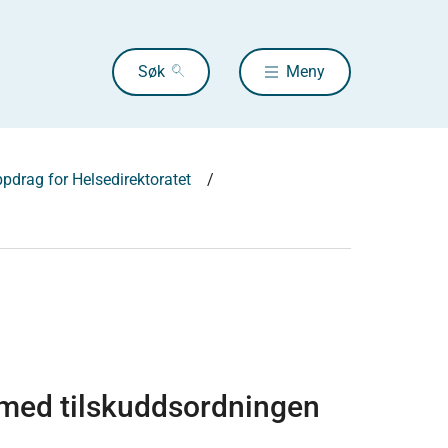
Søk
Meny
pdrag for Helsedirektoratet
 med tilskuddsordningen