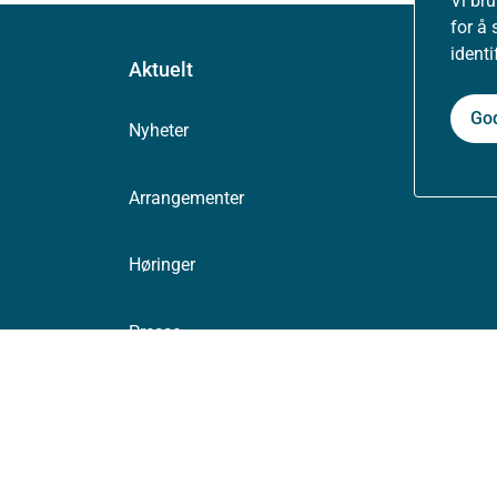
Vi br
for å 
ident
Aktuelt
Go
Nyheter
Arrangementer
Høringer
Presse