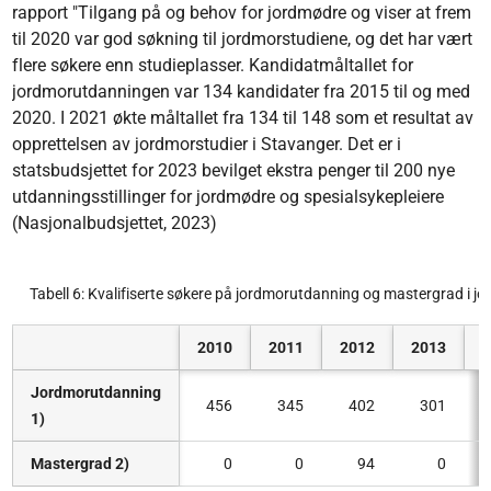
rapport "Tilgang på og behov for jordmødre og viser at frem
til 2020 var god søkning til jordmorstudiene, og det har vært
flere søkere enn studieplasser. Kandidatmåltallet for
jordmorutdanningen var 134 kandidater fra 2015 til og med
2020. I 2021 økte måltallet fra 134 til 148 som et resultat av
opprettelsen av jordmorstudier i Stavanger. Det er i
statsbudsjettet for 2023 bevilget ekstra penger til 200 nye
utdanningsstillinger for jordmødre og spesialsykepleiere
(Nasjonalbudsjettet, 2023)
Tabell 6: Kvalifiserte søkere på jordmorutdanning og mastergrad i j
2010
2011
2012
2013
Jordmorutdanning
456
345
402
301
1)
Mastergrad 2)
0
0
94
0