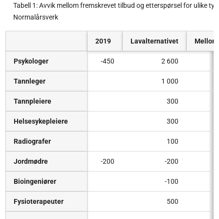
Tabell 1: Avvik mellom fremskrevet tilbud og etterspørsel for ulike typ
Normalårsverk
2019
Lavalternativet
Melloma
Psykologer
-450
2 600
Tannleger
1 000
Tannpleiere
300
Helsesykepleiere
300
Radiografer
100
Jordmødre
-200
-200
Bioingeniører
-100
Fysioterapeuter
500