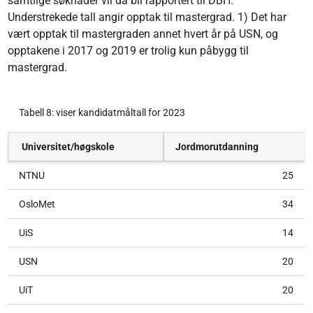
samtlige søknader vil da bli rapportert til DBH.
Understrekede tall angir opptak til mastergrad. 1) Det har
vært opptak til mastergraden annet hvert år på USN, og
opptakene i 2017 og 2019 er trolig kun påbygg til
mastergrad.
Tabell 8: viser kandidatmåltall for 2023
Universitet/høgskole
Jordmorutdanning
NTNU
25
OsloMet
34
UiS
14
USN
20
UiT
20