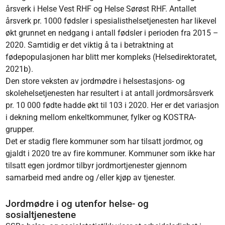
årsverk i Helse Vest RHF og Helse Sørøst RHF. Antallet
årsverk pr. 1000 fødsler i spesialisthelsetjenesten har likevel
økt grunnet en nedgang i antall fødsler i perioden fra 2015 –
2020. Samtidig er det viktig å ta i betraktning at
fødepopulasjonen har blitt mer kompleks (Helsedirektoratet,
2021b).
Den store veksten av jordmødre i helsestasjons- og
skolehelsetjenesten har resultert i at antall jordmorsårsverk
pr. 10 000 fødte hadde økt til 103 i 2020. Her er det variasjon
i dekning mellom enkeltkommuner, fylker og KOSTRA-
grupper.
Det er stadig flere kommuner som har tilsatt jordmor, og
gjaldt i 2020 tre av fire kommuner. Kommuner som ikke har
tilsatt egen jordmor tilbyr jordmortjenester gjennom
samarbeid med andre og /eller kjøp av tjenester.
Jordmødre i og utenfor helse- og
sosialtjenestene