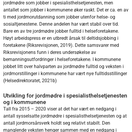
jordmødre som jobber i spesialisthelsetjenesten, men
antallet som jobber i kommunene øker raskt. Det er ca. en av
ti med jordmorutdanning som jobber utenfor helse- og
sosialtjenestene. Denne andelen har vært stabil over tid.
Bare en av tre jordmødre jobber fulltid i helseforetakene.
Høyt arbeidspress er en utbredt årsak til deltidsjobbing i
foretakene (Riksrevisjonen, 2019). Dette samsvarer med
Riksrevisjonens funn i deres undersøkelse av
bemanningsutfordringer i helseforetakene. I kommunene
jobbet litt over halvparten av jordmødre fulltid og veksten i
jordmorstillinger i kommunene har vært nye fulltidsstillinger
(Helsedirektoratet, 2021b)
Utvikling for jordmødre i spesialisthelsetjenesten
og i kommunene
Tall fra 2015 – 2020 viser at det har vært en nedgang i
antall sysselsatte jordmødre i spesialisthelsetjenesten og at
antall jordmorsårsverk holdt seg relativt stabilt. Den
manglende veksten henger sammen med en nedgang i