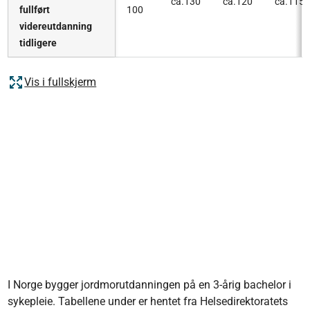
ca.130
ca.120
ca.115
fullført
100
videreutdanning
tidligere
Vis i fullskjerm
I Norge bygger jordmorutdanningen på en 3-årig bachelor i
sykepleie. Tabellene under er hentet fra Helsedirektoratets