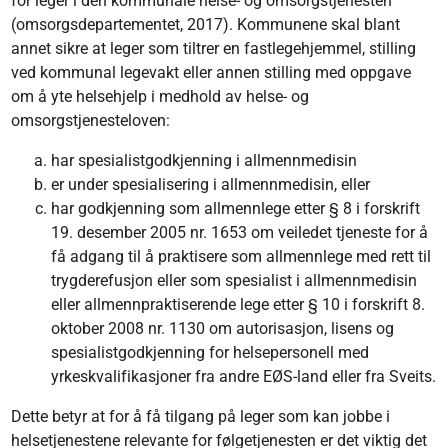
for leger i den kommunale helse- og omsorgstjenesten
(omsorgsdepartementet, 2017). Kommunene skal blant
annet sikre at leger som tiltrer en fastlegehjemmel, stilling
ved kommunal legevakt eller annen stilling med oppgave
om å yte helsehjelp i medhold av helse- og
omsorgstjenesteloven:
har spesialistgodkjenning i allmennmedisin
er under spesialisering i allmennmedisin, eller
har godkjenning som allmennlege etter § 8 i forskrift
19. desember 2005 nr. 1653 om veiledet tjeneste for å
få adgang til å praktisere som allmennlege med rett til
trygderefusjon eller som spesialist i allmennmedisin
eller allmennpraktiserende lege etter § 10 i forskrift 8.
oktober 2008 nr. 1130 om autorisasjon, lisens og
spesialistgodkjenning for helsepersonell med
yrkeskvalifikasjoner fra andre EØS-land eller fra Sveits.
Dette betyr at for å få tilgang på leger som kan jobbe i
helsetjenestene relevante for følgetjenesten er det viktig det