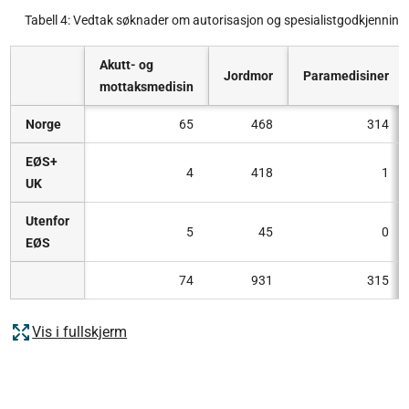
Tabell 4: Vedtak søknader om autorisasjon og spesialistgodkjennin
Akutt- og
Jordmor
Paramedisiner
mottaksmedisin
Norge
65
468
314
EØS+
4
418
1
UK
Utenfor
5
45
0
EØS
74
931
315
Vis i fullskjerm