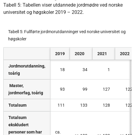
Tabell 5: Tabellen viser utdannede jordmødre ved norske
universitet og høgskoler 2019 – 2022.
Tabell 5: Fullførte jordmorutdanninger ved norske universitet og
høgskoler
2019
2020
2021
2022
Jordmorutdanning,
18
34
1
toårig
Master,
93
99
127
122
jordmorfag, toårig
Totalsum
111
133
128
122
Totalsum
ekskludert
personer som har
ca.