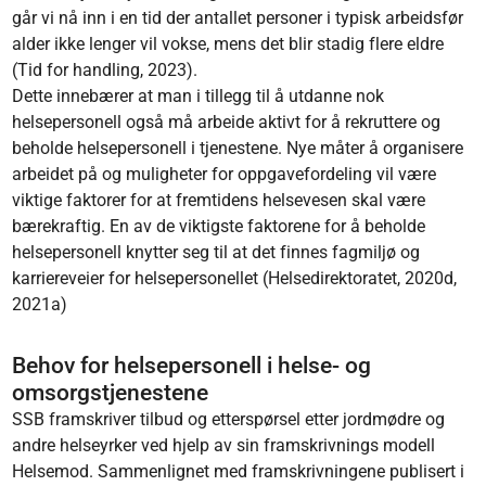
går vi nå inn i en tid der antallet personer i typisk arbeidsfør
alder ikke lenger vil vokse, mens det blir stadig flere eldre
(Tid for handling, 2023).
Dette innebærer at man i tillegg til å utdanne nok
helsepersonell også må arbeide aktivt for å rekruttere og
beholde helsepersonell i tjenestene. Nye måter å organisere
arbeidet på og muligheter for oppgavefordeling vil være
viktige faktorer for at fremtidens helsevesen skal være
bærekraftig. En av de viktigste faktorene for å beholde
helsepersonell knytter seg til at det finnes fagmiljø og
karriereveier for helsepersonellet (Helsedirektoratet, 2020d,
2021a)
Behov for helsepersonell i helse- og
omsorgstjenestene
SSB framskriver tilbud og etterspørsel etter jordmødre og
andre helseyrker ved hjelp av sin framskrivnings modell
Helsemod. Sammenlignet med framskrivningene publisert i