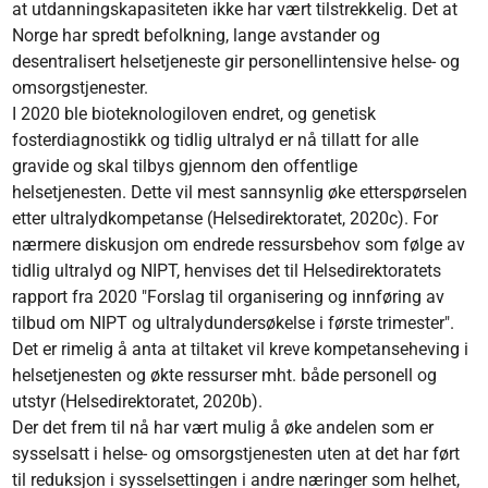
at utdanningskapasiteten ikke har vært tilstrekkelig. Det at
Norge har spredt befolkning, lange avstander og
desentralisert helsetjeneste gir personellintensive helse- og
omsorgstjenester.
I 2020 ble bioteknologiloven endret, og genetisk
fosterdiagnostikk og tidlig ultralyd er nå tillatt for alle
gravide og skal tilbys gjennom den offentlige
helsetjenesten. Dette vil mest sannsynlig øke etterspørselen
etter ultralydkompetanse (Helsedirektoratet, 2020c). For
nærmere diskusjon om endrede ressursbehov som følge av
tidlig ultralyd og NIPT, henvises det til Helsedirektoratets
rapport fra 2020 "Forslag til organisering og innføring av
tilbud om NIPT og ultralydundersøkelse i første trimester".
Det er rimelig å anta at tiltaket vil kreve kompetanseheving i
helsetjenesten og økte ressurser mht. både personell og
utstyr (Helsedirektoratet, 2020b).
Der det frem til nå har vært mulig å øke andelen som er
sysselsatt i helse- og omsorgstjenesten uten at det har ført
til reduksjon i sysselsettingen i andre næringer som helhet,