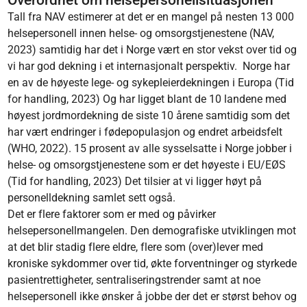
Overordnet om helsepersonellsituasjonen
Tall fra NAV estimerer at det er en mangel på nesten 13 000
helsepersonell innen helse- og omsorgstjenestene (NAV,
2023) samtidig har det i Norge vært en stor vekst over tid og
vi har god dekning i et internasjonalt perspektiv. Norge har
en av de høyeste lege- og sykepleierdekningen i Europa (Tid
for handling, 2023) Og har ligget blant de 10 landene med
høyest jordmordekning de siste 10 årene samtidig som det
har vært endringer i fødepopulasjon og endret arbeidsfelt
(WHO, 2022). 15 prosent av alle sysselsatte i Norge jobber i
helse- og omsorgstjenestene som er det høyeste i EU/EØS
(Tid for handling, 2023) Det tilsier at vi ligger høyt på
personelldekning samlet sett også.
Det er flere faktorer som er med og påvirker
helsepersonellmangelen. Den demografiske utviklingen mot
at det blir stadig flere eldre, flere som (over)lever med
kroniske sykdommer over tid, økte forventninger og styrkede
pasientrettigheter, sentraliseringstrender samt at noe
helsepersonell ikke ønsker å jobbe der det er størst behov og