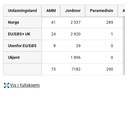
Utdanningsland
AMM
Jordmor
Paramedisin
Am
Norge
41
2 337
289
EU/EØS+ UK
24
2 920
1
Utenfor EU/EØS
8
29
0
Ukjent
1 896
0
73
7182
290
Vis i fullskjerm