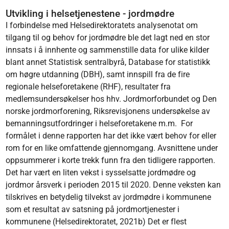
Utvikling i helsetjenestene - jordmødre
I forbindelse med Helsedirektoratets analysenotat om
tilgang til og behov for jordmødre ble det lagt ned en stor
innsats i å innhente og sammenstille data for ulike kilder
blant annet Statistisk sentralbyrå, Database for statistikk
om høgre utdanning (DBH), samt innspill fra de fire
regionale helseforetakene (RHF), resultater fra
medlemsundersøkelser hos hhv. Jordmorforbundet og Den
norske jordmorforening, Riksrevisjonens undersøkelse av
bemanningsutfordringer i helseforetakene m.m. For
formålet i denne rapporten har det ikke vært behov for eller
rom for en like omfattende gjennomgang. Avsnittene under
oppsummerer i korte trekk funn fra den tidligere rapporten.
Det har vært en liten vekst i sysselsatte jordmødre og
jordmor årsverk i perioden 2015 til 2020. Denne veksten kan
tilskrives en betydelig tilvekst av jordmødre i kommunene
som et resultat av satsning på jordmortjenester i
kommunene (Helsedirektoratet, 2021b) Det er flest