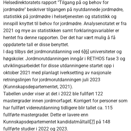
Helsedirektoratets rapport "Tilgang på og behov for
jordmødre" beskriver tilgangen på nyutdannede jordmødre,
statistikk på jordmødre i helsetjenesten og statistikk og
innspill knyttet til behov for jordmødre. Analysenotatet er fra
2021 og mye av statistikken samt forklaringsvariabler er
hentet fra denne rapporten. Der det har vært mulig å få
oppdaterte tall er disse benyttet.
I dag tilbys det jordmorutdanning ved 6
[6]
universiteter og
høgskoler. Jordmorutdanningen inngår i RETHOS fase 3 og
utviklingsarbeidet for disse utdanningene startet opp i
oktober 2021 med planlagt iverksetting av nasjonale
retningslinjen for jordmorutdanningen juli 2023
(Kunnskapsdepartementet, 2021).
Tabellen under viser at det i 2022 ble fullført 122
mastergrader innen jordmorfaget. Korrigert for personer som
har fullført videreutdanning tidligere blir tallet ca. 115
fullførte mastergrader. Dette er lavere enn
Kunnskapsdepartementet kandidatmåltall
[7]
på 148
fullførte studier i 2022 og 2023.