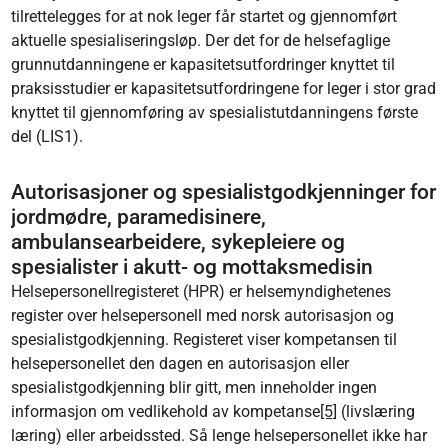
tilrettelegges for at nok leger får startet og gjennomført
aktuelle spesialiseringsløp. Der det for de helsefaglige
grunnutdanningene er kapasitetsutfordringer knyttet til
praksisstudier er kapasitetsutfordringene for leger i stor grad
knyttet til gjennomføring av spesialistutdanningens første
del (LIS1).
Autorisasjoner og spesialistgodkjenninger for
jordmødre, paramedisinere,
ambulansearbeidere, sykepleiere og
spesialister i akutt- og mottaksmedisin
Helsepersonellregisteret (HPR) er helsemyndighetenes
register over helsepersonell med norsk autorisasjon og
spesialistgodkjenning. Registeret viser kompetansen til
helsepersonellet den dagen en autorisasjon eller
spesialistgodkjenning blir gitt, men inneholder ingen
informasjon om vedlikehold av kompetanse
[5]
(livslæring
læring) eller arbeidssted. Så lenge helsepersonellet ikke har