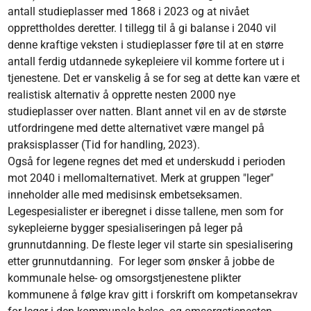
antall studieplasser med 1868 i 2023 og at nivået
opprettholdes deretter. I tillegg til å gi balanse i 2040 vil
denne kraftige veksten i studieplasser føre til at en større
antall ferdig utdannede sykepleiere vil komme fortere ut i
tjenestene. Det er vanskelig å se for seg at dette kan være et
realistisk alternativ å opprette nesten 2000 nye
studieplasser over natten. Blant annet vil en av de største
utfordringene med dette alternativet være mangel på
praksisplasser (Tid for handling, 2023).
Også for legene regnes det med et underskudd i perioden
mot 2040 i mellomalternativet. Merk at gruppen "leger"
inneholder alle med medisinsk embetseksamen.
Legespesialister er iberegnet i disse tallene, men som for
sykepleierne bygger spesialiseringen på leger på
grunnutdanning. De fleste leger vil starte sin spesialisering
etter grunnutdanning. For leger som ønsker å jobbe de
kommunale helse- og omsorgstjenestene plikter
kommunene å følge krav gitt i forskrift om kompetansekrav