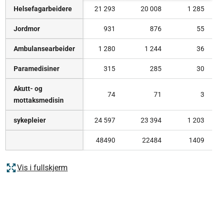
Helsefagarbeidere
21 293
20 008
1 285
Jordmor
931
876
55
Ambulansearbeider
1 280
1 244
36
Paramedisiner
315
285
30
Akutt- og
74
71
3
mottaksmedisin
sykepleier
24 597
23 394
1 203
48490
22484
1409
Vis i fullskjerm