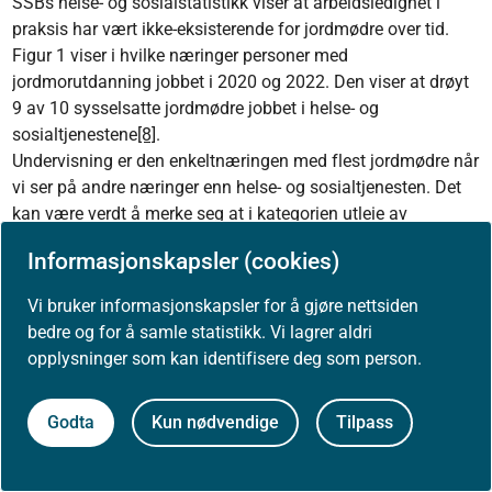
SSBs helse- og sosialstatistikk viser at arbeidsledighet i
praksis har vært ikke-eksisterende for jordmødre over tid.
Figur 1 viser i hvilke næringer personer med
jordmorutdanning jobbet i 2020 og 2022. Den viser at drøyt
9 av 10 sysselsatte jordmødre jobbet i helse- og
sosialtjenestene
[8]
.
Undervisning er den enkeltnæringen med flest jordmødre når
vi ser på andre næringer enn helse- og sosialtjenesten. Det
kan være verdt å merke seg at i kategorien utleie av
arbeidskraft, har det vært en fordobling siden 2020.
Informasjonskapsler (cookies)
Kategorien "andre næringer"
[9]
inkluderer alle kategorier som
ikke er egne kategorier i figuren. Da SSB ofte mangler
Vi bruker informasjonskapsler for å gjøre nettsiden
utdanningsinformasjon om ikke-bosatte personer vil ikke
bedre og for å samle statistikk. Vi lagrer aldri
alle utenlandske jordmødre nødvendigvis fanges opp i
opplysninger som kan identifisere deg som person.
tallene (Helsedirektoratet, 2021b)
Godta
Kun nødvendige
Tilpass