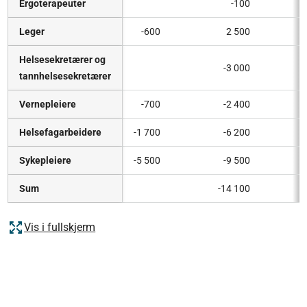
Ergoterapeuter
-100
Leger
-600
2 500
Helsesekretærer og
-3 000
tannhelsesekretærer
Vernepleiere
-700
-2 400
Helsefagarbeidere
-1 700
-6 200
Sykepleiere
-5 500
-9 500
Sum
-14 100
Vis i fullskjerm