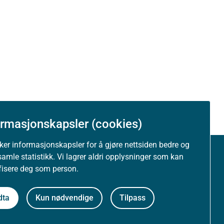
ormasjonskapsler (cookies)
uker informasjonskapsler for å gjøre nettsiden bedre og
samle statistikk. Vi lagrer aldri opplysninger som kan
Om nettstedet
ifisere deg som person.
Personvernerklæring
dta
Kun nødvendige
Tilpass
Tilgjengelighetserklæring (uustatus.no)