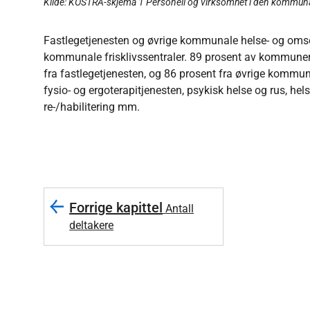
Kilde: KOSTRA-skjema 1 Personell og virksomhet i den kommuna
Fastlegetjenesten og øvrige kommunale helse- og omsor
kommunale frisklivssentraler. 89 prosent av kommuner m
fra fastlegetjenesten, og 86 prosent fra øvrige kommu
fysio- og ergoterapitjenesten, psykisk helse og rus, hel
re-/habilitering mm.
Forrige kapittel
Antall
deltakere