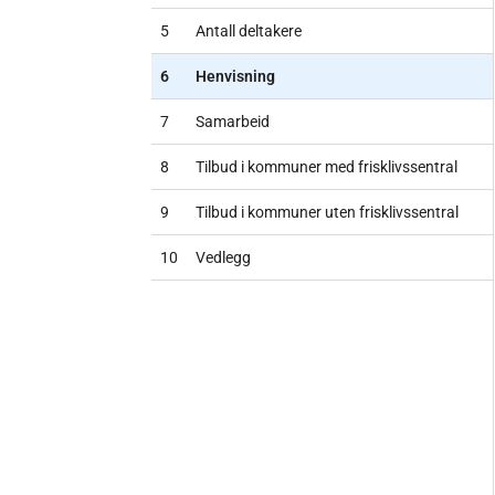
5
Antall deltakere
6
Henvisning
7
Samarbeid
8
Tilbud i kommuner med frisklivssentral
9
Tilbud i kommuner uten frisklivssentral
10
Vedlegg