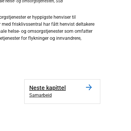
le helse- og omsorgstjenesten, SSB
gstjenester er hyppigste henviser til
ed frisklivssentral har fått henvist deltakere
nale helse- og omsorgstjenester som omfatter
setjenester for flykninger og innvandrere,
Neste kapittel
Samarbeid