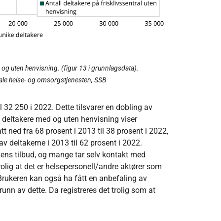
d og uten henvisning. (figur 13 i grunnlagsdata).
le helse- og omsorgstjenesten, SSB
il 32 250 i 2022. Dette tilsvarer en dobling av
m deltakere med og uten henvisning viser
t ned fra 68 prosent i 2013 til 38 prosent i 2022,
v deltakerne i 2013 til 62 prosent i 2022.
alens tilbud, og mange tar selv kontakt med
trolig at det er helsepersonell/andre aktører som
 Brukeren kan også ha fått en anbefaling av
unn av dette. Da registreres det trolig som at