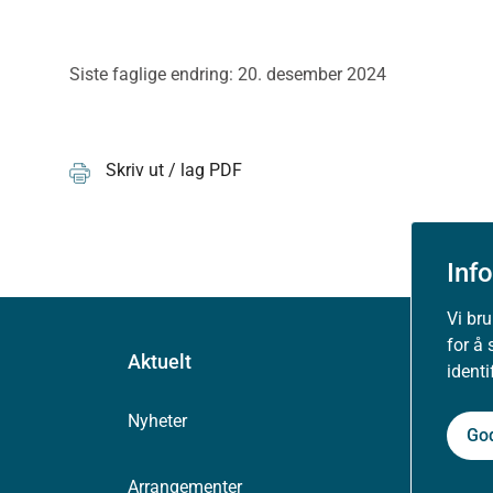
Siste faglige endring: 20. desember 2024
Skriv ut / lag PDF
Inf
Vi br
for å 
Aktuelt
ident
Nyheter
Go
Arrangementer