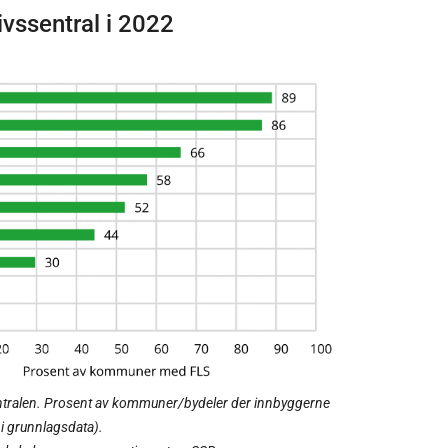
livssentral i 2022
ssentralen. Prosent av kommuner/bydeler der innbyggerne
4 i grunnlagsdata).