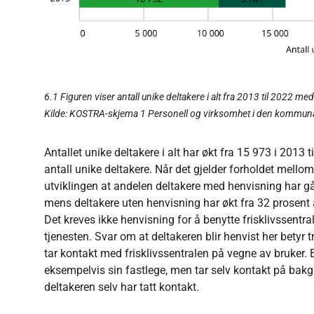
6.1 Figuren viser antall unike deltakere i alt fra 2013 til 2022 me
Kilde: KOSTRA-skjema 1 Personell og virksomhet i den kommuna
Antallet unike deltakere i alt har økt fra 15 973 i 2013 t
antall unike deltakere. Når det gjelder forholdet mello
utviklingen at andelen deltakere med henvisning har gåt
mens deltakere uten henvisning har økt fra 32 prosent a
Det kreves ikke henvisning for å benytte frisklivssentr
tjenesten. Svar om at deltakeren blir henvist her betyr 
tar kontakt med frisklivssentralen på vegne av bruker.
eksempelvis sin fastlege, men tar selv kontakt på bakgr
deltakeren selv har tatt kontakt.