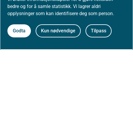
bedre og for å samle statistikk. Vi lagrer aldri
Presse
opplysninger som kan identifisere deg som person.
Godta
Kun nødvendige
Tilpass
Om nettstedet
Personvernerklæring
Tilgjengelighetserklæring (uustatus.no)
Besøksstatistikk og informasjonskapsler
Nyhetsvarsel og abonnement
Åpne data (API)