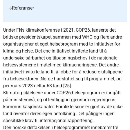
Referanser
Under FNs klimakonferanse i 2021, COP26, lanserte det
britiske presidentskapet sammen med WHO og flere andre
organisasjoner et eget helseprogram med to initiativer for
klima og helse. Det ene initiativet inviterte land til å
undersøke sårbarhet og tilpasningsbehov i de nasjonale
helsesystemene i møtet med klimaendringene. Det andre
initiativet inviterte land til å jobbe for å redusere utslippene
fra helsesektoren. Norge har sluttet seg til programmet, og
per mars 2023 deltar 63 land.
[25]
Klimaforpliktelsene under COP26-helseprogram er inngått
på ministernivå, og offentliggjort gjennom regjeringens
kommunikasjonskanaler. Forpliktelsene er gjort av de ulike
land ovenfor deres egen befolkning. Det påligger ingen
spesifikke krav til internasjonal rapportering.
Den norske deltakelsen i helseprogrammet innebærer tre