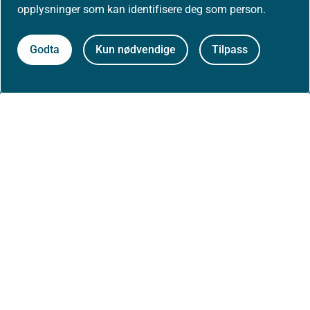
opplysninger som kan identifisere deg som person.
Om nettstedet
Godta
Kun nødvendige
Tilpass
Personvernerklæring
Tilgjengelighetserklæring (uustatus.no)
Besøksstatistikk og informasjonskapsler
Nyhetsvarsel og abonnement
Åpne data (API)
Følg oss: