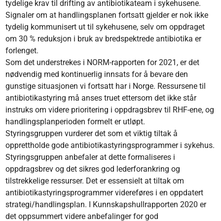
tydelige krav til drifting av antibiotikateam i sykehusene.
Signaler om at handlingsplanen fortsatt gjelder er nok ikke
tydelig kommunisert ut til sykehusene, selv om oppdraget
om 30 % reduksjon i bruk av bredspektrede antibiotika er
forlenget.
Som det understrekes i NORM-rapporten for 2021, er det
nødvendig med kontinuerlig innsats for å bevare den
gunstige situasjonen vi fortsatt har i Norge. Ressursene til
antibiotikastyring må anses truet ettersom det ikke står
instruks om videre prioritering i oppdragsbrev til RHF-ene, og
handlingsplanperioden formelt er utløpt.
Styringsgruppen vurderer det som et viktig tiltak å
opprettholde gode antibiotikastyringsprogrammer i sykehus.
Styringsgruppen anbefaler at dette formaliseres i
oppdragsbrev og det sikres god lederforankring og
tilstrekkelige ressurser. Det er essensielt at tiltak om
antibiotikastyringsprogrammer videreføres i en oppdatert
strategi/handlingsplan. I Kunnskapshullrapporten 2020 er
det oppsummert videre anbefalinger for god