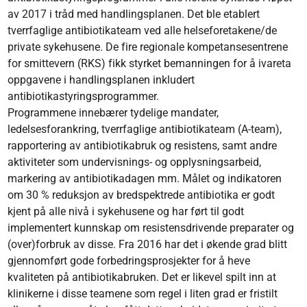
av 2017 i tråd med handlingsplanen. Det ble etablert
tverrfaglige antibiotikateam ved alle helseforetakene/de
private sykehusene. De fire regionale kompetansesentrene
for smittevern (RKS) fikk styrket bemanningen for å ivareta
oppgavene i handlingsplanen inkludert
antibiotikastyringsprogrammer.
Programmene innebærer tydelige mandater,
ledelsesforankring, tverrfaglige antibiotikateam (A-team),
rapportering av antibiotikabruk og resistens, samt andre
aktiviteter som undervisnings- og opplysningsarbeid,
markering av antibiotikadagen mm. Målet og indikatoren
om 30 % reduksjon av bredspektrede antibiotika er godt
kjent på alle nivå i sykehusene og har ført til godt
implementert kunnskap om resistensdrivende preparater og
(over)forbruk av disse. Fra 2016 har det i økende grad blitt
gjennomført gode forbedringsprosjekter for å heve
kvaliteten på antibiotikabruken. Det er likevel spilt inn at
klinikerne i disse teamene som regel i liten grad er fristilt