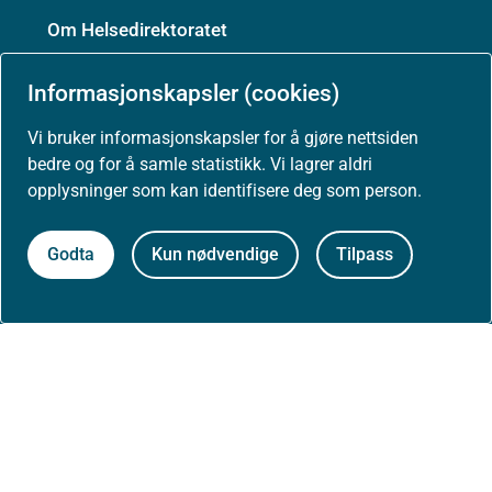
Om Helsedirektoratet
Informasjonskapsler (cookies)
Om oss
Vi bruker informasjonskapsler for å gjøre nettsiden
bedre og for å samle statistikk. Vi lagrer aldri
opplysninger som kan identifisere deg som person.
Jobbe hos oss
Godta
Kun nødvendige
Tilpass
Kontakt oss
Postadresse:
Helsedirektoratet
Postboks 220, Skøyen
0213 Oslo