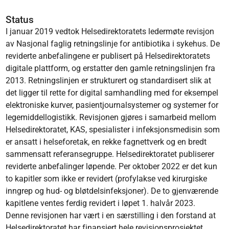
Status
I januar 2019 vedtok Helsedirektoratets ledermøte revisjon
av Nasjonal faglig retningslinje for antibiotika i sykehus. De
reviderte anbefalingene er publisert på Helsedirektoratets
digitale plattform, og erstatter den gamle retningslinjen fra
2013. Retningslinjen er strukturert og standardisert slik at
det ligger til rette for digital samhandling med for eksempel
elektroniske kurver, pasientjournalsystemer og systemer for
legemiddellogistikk. Revisjonen gjøres i samarbeid mellom
Helsedirektoratet, KAS, spesialister i infeksjonsmedisin som
er ansatt i helseforetak, en rekke fagnettverk og en bredt
sammensatt referansegruppe. Helsedirektoratet publiserer
reviderte anbefalinger løpende. Per oktober 2022 er det kun
to kapitler som ikke er revidert (profylakse ved kirurgiske
inngrep og hud- og bløtdelsinfeksjoner). De to gjenværende
kapitlene ventes ferdig revidert i løpet 1. halvår 2023.
Denne revisjonen har vært i en særstilling i den forstand at
Helsedirektoratet har finansiert hele revisjonsprosjektet