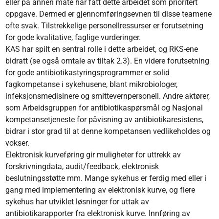
eller på annen måte har fått dette arbeidet som prioritert
oppgave. Dermed er gjennomføringsevnen til disse teamene
ofte svak. Tilstrekkelige personellressurser er forutsetning
for gode kvalitative, faglige vurderinger.
KAS har spilt en sentral rolle i dette arbeidet, og RKS-ene
bidratt (se også omtale av tiltak 2.3). En videre forutsetning
for gode antibiotikastyringsprogrammer er solid
fagkompetanse i sykehusene, blant mikrobiologer,
infeksjonsmedisinere og smittevernpersonell. Andre aktører,
som Arbeidsgruppen for antibiotikaspørsmål og Nasjonal
kompetansetjeneste for påvisning av antibiotikaresistens,
bidrar i stor grad til at denne kompetansen vedlikeholdes og
vokser.
Elektronisk kurveføring gir muligheter for uttrekk av
forskrivningdata, audit/feedback, elektronisk
beslutningsstøtte mm. Mange sykehus er ferdig med eller i
gang med implementering av elektronisk kurve, og flere
sykehus har utviklet løsninger for uttak av
antibiotikarapporter fra elektronisk kurve. Innføring av