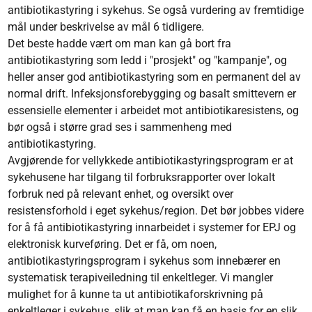
antibiotikastyring i sykehus. Se også vurdering av fremtidige
mål under beskrivelse av mål 6 tidligere.
Det beste hadde vært om man kan gå bort fra
antibiotikastyring som ledd i "prosjekt" og "kampanje", og
heller anser god antibiotikastyring som en permanent del av
normal drift. Infeksjonsforebygging og basalt smittevern er
essensielle elementer i arbeidet mot antibiotikaresistens, og
bør også i større grad ses i sammenheng med
antibiotikastyring.
Avgjørende for vellykkede antibiotikastyringsprogram er at
sykehusene har tilgang til forbruksrapporter over lokalt
forbruk ned på relevant enhet, og oversikt over
resistensforhold i eget sykehus/region. Det bør jobbes videre
for å få antibiotikastyring innarbeidet i systemer for EPJ og
elektronisk kurveføring. Det er få, om noen,
antibiotikastyringsprogram i sykehus som innebærer en
systematisk terapiveiledning til enkeltleger. Vi mangler
mulighet for å kunne ta ut antibiotikaforskrivning på
enkeltleger i sykehus, slik at man kan få en basis for en slik