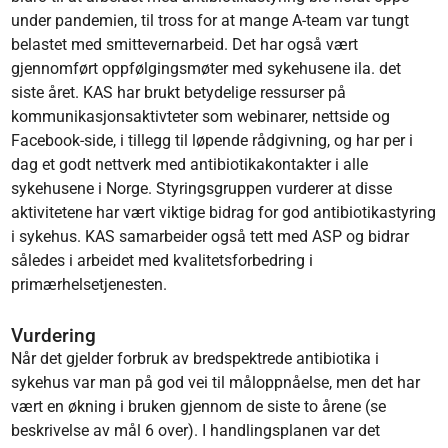
under pandemien, til tross for at mange A-team var tungt
belastet med smittevernarbeid. Det har også vært
gjennomført oppfølgingsmøter med sykehusene ila. det
siste året. KAS har brukt betydelige ressurser på
kommunikasjonsaktivteter som webinarer, nettside og
Facebook-side, i tillegg til løpende rådgivning, og har per i
dag et godt nettverk med antibiotikakontakter i alle
sykehusene i Norge. Styringsgruppen vurderer at disse
aktivitetene har vært viktige bidrag for god antibiotikastyring
i sykehus. KAS samarbeider også tett med ASP og bidrar
således i arbeidet med kvalitetsforbedring i
primærhelsetjenesten.
Vurdering
Når det gjelder forbruk av bredspektrede antibiotika i
sykehus var man på god vei til måloppnåelse, men det har
vært en økning i bruken gjennom de siste to årene (se
beskrivelse av mål 6 over). I handlingsplanen var det