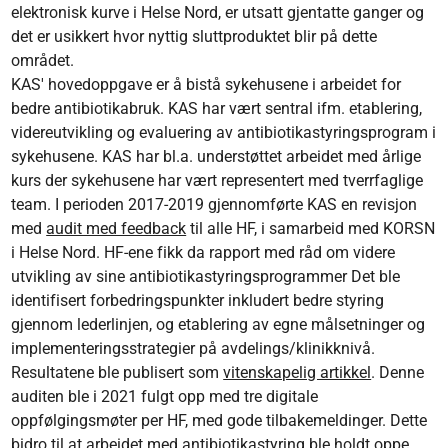
elektronisk kurve i Helse Nord, er utsatt gjentatte ganger og
det er usikkert hvor nyttig sluttproduktet blir på dette
området.
KAS' hovedoppgave er å bistå sykehusene i arbeidet for
bedre antibiotikabruk. KAS har vært sentral ifm. etablering,
videreutvikling og evaluering av antibiotikastyringsprogram i
sykehusene. KAS har bl.a. understøttet arbeidet med årlige
kurs der sykehusene har vært representert med tverrfaglige
team. I perioden 2017-2019 gjennomførte KAS en revisjon
med
audit med feedback
til alle HF, i samarbeid med KORSN
i Helse Nord. HF-ene fikk da rapport med råd om videre
utvikling av sine antibiotikastyringsprogrammer Det ble
identifisert forbedringspunkter inkludert bedre styring
gjennom lederlinjen, og etablering av egne målsetninger og
implementeringsstrategier på avdelings/klinikknivå.
Resultatene ble publisert som
vitenskapelig artikkel
. Denne
auditen ble i 2021 fulgt opp med tre digitale
oppfølgingsmøter per HF, med gode tilbakemeldinger. Dette
bidro til at arbeidet med antibiotikastyring ble holdt oppe