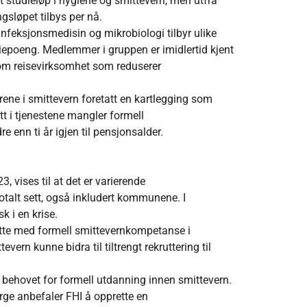
et studieløp i hygiene og smittevern, men utfra
ngsløpet tilbys per nå.
infeksjonsmedisin og mikrobiologi tilbyr ulike
diepoeng. Medlemmer i gruppen er imidlertid kjent
om reisevirksomhet som reduserer
ne i smittevern foretatt en kartlegging som
tt i tjenestene mangler formell
 enn ti år igjen til pensjonsalder.
 vises til at det er varierende
talt sett, også inkludert kommunene. I
k i en krise.
atte med formell smittevernkompetanse i
evern kunne bidra til tiltrengt rekruttering til
ske behovet for formell utdanning innen smittevern.
rge anbefaler FHI å opprette en