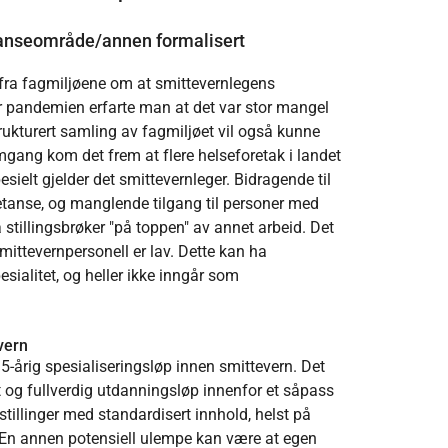
anseområde/annen formalisert
 fra fagmiljøene om at smittevernlegens
r pandemien erfarte man at det var stor mangel
ukturert samling av fagmiljøet vil også kunne
omgang kom det frem at flere helseforetak i landet
esielt gjelder det smittevernleger. Bidragende til
tanse, og manglende tilgang til personer med
stillingsbrøker "på toppen" av annet arbeid. Det
mittevernpersonell er lav. Dette kan ha
ialitet, og heller ikke inngår som
evern
 5-årig spesialiseringsløp innen smittevern. Det
rt og fullverdig utdanningsløp innenfor et såpass
tillinger med standardisert innhold, helst på
on. En annen potensiell ulempe kan være at egen