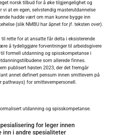
et norsk tilbud for å øke tilgjengelighet og
ar vi at en egen, selvstendig masterutdannelse
liggende hadde vært om man kunne bygge inn
ehelse (slik NMBU har åpnet for jf. teksten over).
 til rette for at ansatte får delta i eksisterende
e å tydeliggjøre forventninger til arbeidsgivere
ng til formell utdanning og spisskompetanse i
e utdanningstilbudene som allerede finnes.
vern publisert høsten 2023, der det fremgår
 blant annet definert pensum innen smittevern på
er pathways) for smittevernpersonell.
l formalisert utdanning og spisskompetanse.
pesialisering for leger innen
 inn i andre spesialiteter