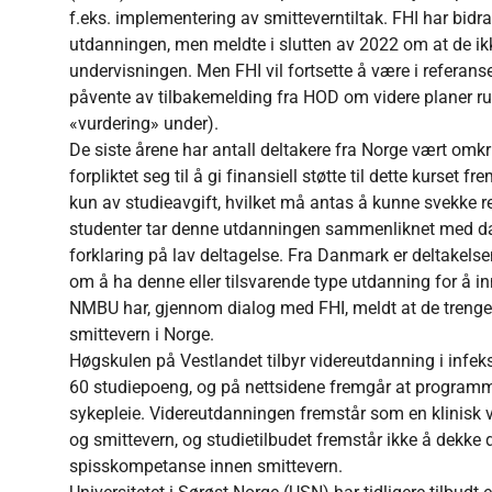
f.eks. implementering av smitteverntiltak. FHI har bidra
utdanningen, men meldte i slutten av 2022 om at de ikke 
undervisningen. Men FHI vil fortsette å være i referan
påvente av tilbakemelding fra HOD om videre planer ru
«vurdering» under).
De siste årene har antall deltakere fra Norge vært omkr
forpliktet seg til å gi finansiell støtte til dette kurset 
kun av studieavgift, hvilket må antas å kunne svekke re
studenter tar denne utdanningen sammenliknet med d
forklaring på lav deltagelse. Fra Danmark er deltakelsen
om å ha denne eller tilsvarende type utdanning for å in
NMBU har, gjennom dialog med FHI, meldt at de trenger f
smittevern i Norge.
Høgskulen på Vestlandet tilbyr videreutdanning i infek
60 studiepoeng, og på nettsidene fremgår at programm
sykepleie. Videreutdanningen fremstår som en klinisk v
og smittevern, og studietilbudet fremstår ikke å dekke
spisskompetanse innen smittevern.