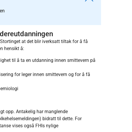
gen
videreutdanningen
rtinget at det blir iverksatt tiltak for å få
n hensikt å:
ulighet til å ta en utdanning innen smittevern på
sering for leger innen smittevern og for å få
demiologi
fulgt opp. Antakelig har manglende
kehelsemeldingen) bidratt til dette. For
tanse vises også FHIs nylige