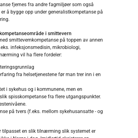
etanse fjernes fra andre fagmiljøer som også
den er å bygge opp under generalistkompetanse på
ring.
t kompetanseområde i smittevern
ng med smittevernkompetanse på toppen av annen
eks. infeksjonsmedisin, mikrobiologi,
nærming vil ha flere fordeler:
utteringsgrunnlag
aring fra helsetjenestene før man trer inn i en
eltet i sykehus og i kommunene, men en
 slik spisskompetanse fra flere utgangspunkter.
estenivåene.
tanse på tvers (f.eks. mellom sykehusansatte - og
r tilpasset en slik tilnærming slik systemet er