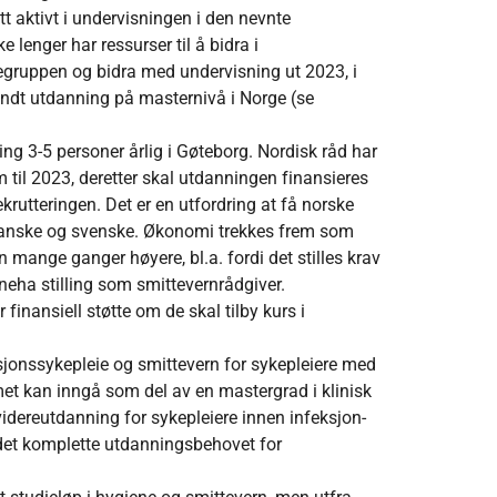
tt aktivt i undervisningen i den nevnte
lenger har ressurser til å bidra i
segruppen og bidra med undervisning ut 2023, i
ndt utdanning på masternivå i Norge (se
ing 3-5 personer årlig i Gøteborg. Nordisk råd har
frem til 2023, deretter skal utdanningen finansieres
krutteringen. Det er en utfordring at få norske
anske og svenske. Økonomi trekkes frem som
 mange ganger høyere, bl.a. fordi det stilles krav
neha stilling som smittevernrådgiver.
inansiell støtte om de skal tilby kurs i
sjonssykepleie og smittevern for sykepleiere med
et kan inngå som del av en mastergrad i klinisk
idereutdanning for sykepleiere innen infeksjon-
 det komplette utdanningsbehovet for