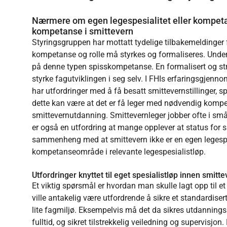
Nærmere om egen legespesialitet eller kompet
kompetanse i smittevern
Styringsgruppen har mottatt tydelige tilbakemeldinger
kompetanse og rolle må styrkes og formaliseres. Unde
på denne typen spisskompetanse. En formalisert og str
styrke fagutviklingen i seg selv. I FHIs erfaringsgjenn
har utfordringer med å få besatt smittevernstillinger, sp
dette kan være at det er få leger med nødvendig kompe
smittevernutdanning. Smittevernleger jobber ofte i små 
er også en utfordring at mange opplever at status for s
sammenheng med at smittevern ikke er en egen legespes
kompetanseområde i relevante legespesialistløp.
Utfordringer knyttet til eget spesialistløp innen smitt
Et viktig spørsmål er hvordan man skulle lagt opp til et
ville antakelig være utfordrende å sikre et standardise
lite fagmiljø. Eksempelvis må det da sikres utdanningss
fulltid, og sikret tilstrekkelig veiledning og supervisj