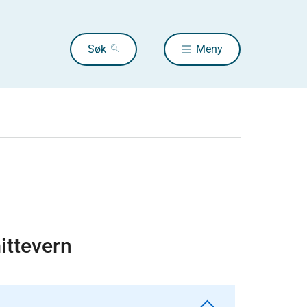
Søk
Meny
ittevern