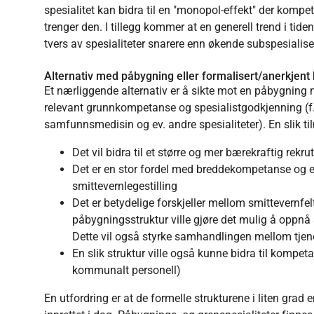
spesialitet kan bidra til en "monopol-effekt" der komp
trenger den. I tillegg kommer at en generell trend i ti
tvers av spesialiteter snarere enn økende subspesialise
Alternativ med påbygning eller formalisert/anerkjen
Et nærliggende alternativ er å sikte mot en påbygni
relevant grunnkompetanse og spesialistgodkjenning (f.
samfunnsmedisin og ev. andre spesialiteter). En slik til
Det vil bidra til et større og mer bærekraftig rekr
Det er en stor fordel med breddekompetanse og erf
smittevernlegestilling
Det er betydelige forskjeller mellom smittevernf
påbygningsstruktur ville gjøre det mulig å oppnå
Dette vil også styrke samhandlingen mellom tjen
En slik struktur ville også kunne bidra til kompe
kommunalt personell)
En utfordring er at de formelle strukturene i liten grad e