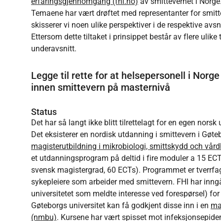
erfaringsgjennomgang (fhi.no)
av smittevernet i Norge
Temaene har vært drøftet med representanter for smitteve
skisserer vi noen ulike perspektiver i de respektive avsn
Ettersom dette tiltaket i prinsippet består av flere ulike t
underavsnitt.
Legge til rette for at helsepersonell i Norge
innen smittevern på masternivå
Status
Det har så langt ikke blitt tilrettelagt for en egen nors
Det eksisterer en nordisk utdanning i smittevern i Gøt
magisterutbildning i mikrobiologi, smittskydd och vård
et utdanningsprogram på deltid i fire moduler a 15 ECTs
svensk magistergrad, 60 ECTs). Programmet er tverrfag
sykepleiere som arbeider med smittevern. FHI har inn
universitetet som meldte interesse ved forespørsel) fo
Gøteborgs universitet kan få godkjent disse inn i en
ma
(nmbu)
. Kursene har vært spisset mot infeksjonsepidem