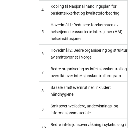
Kobling til Nasjonal handlingsplan for
4
pasientsikkerhet og kvalitetsforbedring
Hovedmål 1: Redusere forekomsten av
5
helsetjenesteassosierte infeksjoner (HAI) i
helseinstitusjoner
Hovedmål 2: Bedre organisering og struktur
6
av smittevernet i Norge
Bedre organisering av infeksjonskontroll og
7
oversikt over infeksjonskontrollprogram
Basale smittevernrutiner, inkludert
8
håndhygiene
Smittevernveiledere, undervisnings- og
9
informasjonsmateriale
Bedre infeksjonsovervåkning i sykehus og i
10