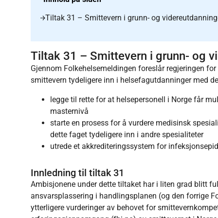
Tiltak 31 – Smittevern i grunn- og videreutdannin
Tiltak 31 – Smittevern i grunn- og 
Gjennom Folkehelsemeldingen foreslår regjeringen for Sto
smittevern tydeligere inn i helsefagutdanninger med de
legge til rette for at helsepersonell i Norge får m
masternivå
starte en prosess for å vurdere medisinsk spesiali
dette faget tydeligere inn i andre spesialiteter
utrede et akkrediteringssystem for infeksjonsepi
Innledning til tiltak 31
Ambisjonene under dette tiltaket har i liten grad blitt 
ansvarsplassering i handlingsplanen (og den forrige Fol
ytterligere vurderinger av behovet for smittevernkompe