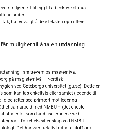
.
rnmiljøene. I tillegg til å beskrive status,
ittene under.
iltak, har vi valgt å dele teksten opp i flere
 får mulighet til å ta en utdanning
k utdanning i smittevern på masternivå.
eborg på magisternivå –
Nordisk
hygien ved Gøteborgs universitet (gu.se)
. Dette er
 som kan tas enkeltvis eller samlet (ledende til
lig og retter seg primært mot leger og
gått et samarbeid med NMBU – (det eneste
r at studenter som tar disse emnene ved
stergrad i folkehelsevitenskap ved NMBU
iologi. Det har vært relativt mindre stoff om