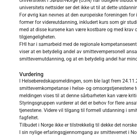
Universitetet i Sørøst-Norge (USN) har tidligere tilbudt 
universitets nettsider ser det ikke ut til at dette utdanni
For øvrig kan nevnes at den europeiske foreningen for 
former for videreutdanning, inkludert kurs som gir stu
med at disse kursene kan være kostbare og med krav 
tilgjengeligheten.
FHI har i samarbeid med de regionale kompetansesentre
viser at en betydelig andel av smittevernpersonell ansa
smittevernutdanning, og at en betydelig andel har mindre
Vurdering
I Helseberedskapsmeldingen, som ble lagt frem 24.11.23,
smittevernkompetanse i helse- og omsorgstjenestene to
meldingen vises til at denne sårbarheten kan være kritis
Styringsgruppen vurderer at det er behov for flere ans
tjenestene. Videre vil tilgang til formell utdanning i smitt
fagfeltet.
Tilbudet i Norge ikke er tilstrekkelig til dekke det nor
I sin nylige erfaringsgjennomgang av smittevernet i No