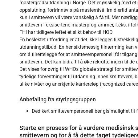
mastergradsutdanning i Norge. Det er ønskelig med et eg
oppslutning, fortrinnsvis på masternivå. Imidlertid ant
kun i smittevern vil være vanskelig å få til. Mer nær
smittevern i eksisertene masterprogrammer, f.eks. i folk
FHI har tidligere løftet et slikt behov til HOD.
En beslektet utfordring er at det ikke legges tilstrekkelig
utdanningstilbud. En hensiktsmessig tilnærming kan vær
om å tilrettelegge for at smittevernpersonell får tilga
smittevern. Det kan bidra til å øke rekrutteringen til d
Det vises for øvrig til WHOs globale strategi for smitte
tydelige forventninger til utdanning innen smittevern,
ulike nivåer og anerkjente karriereløp (recognized care
Anbefaling fra styringsgruppen
Dedikert smittevernpersonell bør gis mulighet ti
Starte en prosess for å vurdere medisinsk s
smittevern og for å få dette faget tydeligere