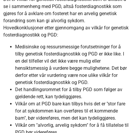
se i sammenheng med PGD, altså fosterdiagnostikk som
gjøres for å avklare om fosteret har en arvelig genetisk
forandring som kan gi alvorlig sykdom.
Hovedkonklusjoner etter gjennomgang av vilkår for genetisk
fosterdiagnostikk og PGD:
Medisinske og ressursmessige forutsetninger for å
tilby genetisk fosterdiagnostikk og PGD er ikke like. I
en del tilfeller vil det ikke være mulig eller
hensiktsmessig å vurdere begge mulighetene. Det bør
derfor etter vår vurdering være noe ulike vilkår for
genetisk fosterdiagnostikk og PGD.
Det handlingsrommet for å tilby PGD som følger av
gjeldende rett, kan tydeliggjøres.
Vilkår om at PGD bare kan tilbys hvis det er "stor fare
for at sykdommen kan overføres til et kommende
barn", bør videreføres, men det kan tydeliggjøres.
Vilkår om "alvorlig, arvelig sykdom" for å få tillatelse til
PGD bør videreføres.