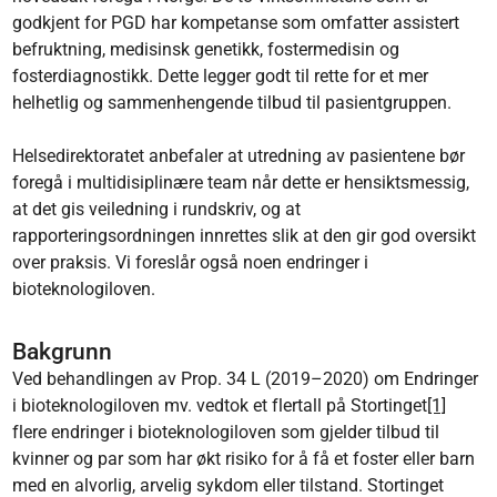
godkjent for PGD har kompetanse som omfatter assistert
befruktning, medisinsk genetikk, fostermedisin og
fosterdiagnostikk. Dette legger godt til rette for et mer
helhetlig og sammenhengende tilbud til pasientgruppen.
Helsedirektoratet anbefaler at utredning av pasientene bør
foregå i multidisiplinære team når dette er hensiktsmessig,
at det gis veiledning i rundskriv, og at
rapporteringsordningen innrettes slik at den gir god oversikt
over praksis. Vi foreslår også noen endringer i
bioteknologiloven.
Bakgrunn
Ved behandlingen av Prop. 34 L (2019–2020) om Endringer
i bioteknologiloven mv. vedtok et flertall på Stortinget
[1]
flere endringer i bioteknologiloven som gjelder tilbud til
kvinner og par som har økt risiko for å få et foster eller barn
med en alvorlig, arvelig sykdom eller tilstand. Stortinget