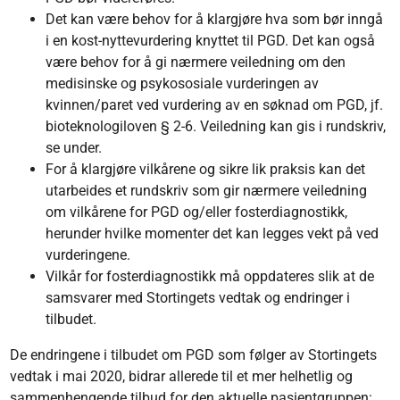
Det kan være behov for å klargjøre hva som bør inngå
i en kost-nyttevurdering knyttet til PGD. Det kan også
være behov for å gi nærmere veiledning om den
medisinske og psykososiale vurderingen av
kvinnen/paret ved vurdering av en søknad om PGD, jf.
bioteknologiloven § 2-6. Veiledning kan gis i rundskriv,
se under.
For å klargjøre vilkårene og sikre lik praksis kan det
utarbeides et rundskriv som gir nærmere veiledning
om vilkårene for PGD og/eller fosterdiagnostikk,
herunder hvilke momenter det kan legges vekt på ved
vurderingene.
Vilkår for fosterdiagnostikk må oppdateres slik at de
samsvarer med Stortingets vedtak og endringer i
tilbudet.
De endringene i tilbudet om PGD som følger av Stortingets
vedtak i mai 2020, bidrar allerede til et mer helhetlig og
sammenhengende tilbud for den aktuelle pasientgruppen: