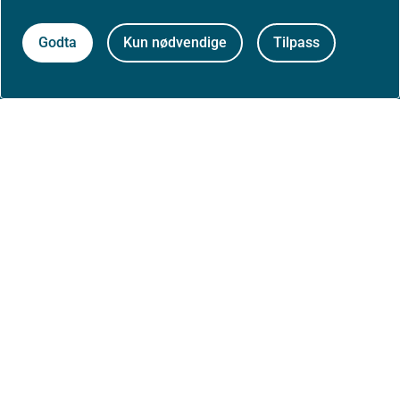
0213 Oslo
Godta
Kun nødvendige
Tilpass
Aktuelt
Nyheter
Arrangementer
Høringer