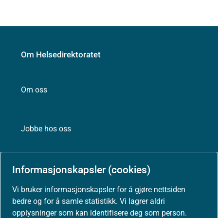
Om Helsedirektoratet
Om oss
Jobbe hos oss
Kontakt oss
Informasjonskapsler (cookies)
Vi bruker informasjonskapsler for å gjøre nettsiden
Postadresse:
bedre og for å samle statistikk. Vi lagrer aldri
Helsedirektoratet
opplysninger som kan identifisere deg som person.
Postboks 220, Skøyen