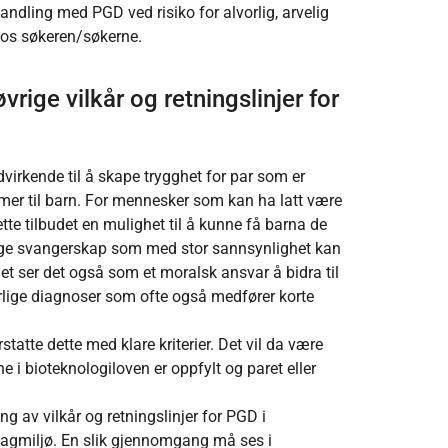
handling med PGD ved risiko for alvorlig, arvelig
hos søkeren/søkerne.
rige vilkår og retningslinjer for
virkende til å skape trygghet for par som er
mmer til barn. For mennesker som kan ha latt være
dette tilbudet en mulighet til å kunne få barna de
ygge svangerskap som med stor sannsynlighet kan
et ser det også som et moralsk ansvar å bidra til
orlige diagnoser som ofte også medfører korte
tatte dette med klare kriterier. Det vil da være
 i bioteknologiloven er oppfylt og paret eller
g av vilkår og retningslinjer for PGD i
 fagmiljø. En slik gjennomgang må ses i