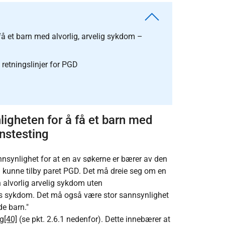
få et barn med alvorlig, arvelig sykdom –
 retningslinjer for PGD
ligheten for å få et barn med
onstesting
nnsynlighet for at en av søkerne er bærer av den
l å kunne tilby paret PGD. Det må dreie seg om en
n alvorlig arvelig sykdom uten
s sykdom. Det må også være stor sannsynlighet
e barn."
ng
[40]
(se pkt. 2.6.1 nedenfor). Dette innebærer at