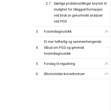
2.7
Særlige problemstillinger knyttet til
mulighet for tilleggsinformasjon
ved bruk av genomvide analyser
ved PGD
3
Fosterdiagnostikk
Et mer helhetlig og sammenhengende
4
tilbud om PGD og genetisk
fosterdiagnostikk
5
Forslag til regulering
6
Økonomiske konsekvenser