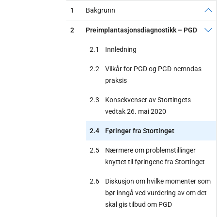
1
Bakgrunn
2
Preimplantasjonsdiagnostikk – PGD
2.1
Innledning
2.2
Vilkår for PGD og PGD-nemndas
praksis
2.3
Konsekvenser av Stortingets
vedtak 26. mai 2020
2.4
Føringer fra Stortinget
2.5
Nærmere om problemstillinger
knyttet til føringene fra Stortinget
2.6
Diskusjon om hvilke momenter som
bør inngå ved vurdering av om det
skal gis tilbud om PGD