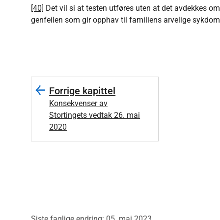
[40]
Det vil si at testen utføres uten at det avdekkes o
genfeilen som gir opphav til familiens arvelige sykdom
Forrige kapittel
Konsekvenser av
Stortingets vedtak 26. mai
2020
Siste faglige endring: 05. mai 2023