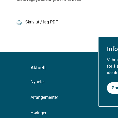
Skriv ut / lag PDF
Inf
Vi br
for å 
Aktuelt
ident
Nyheter
Go
Arrangementer
Høringer