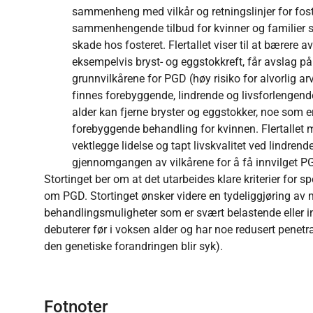
sammenheng med vilkår og retningslinjer for foste
sammenhengende tilbud for kvinner og familier so
skade hos fosteret. Flertallet viser til at bærere 
eksempelvis bryst- og eggstokkreft, får avslag 
grunnvilkårene for PGD (høy risiko for alvorlig 
finnes forebyggende, lindrende og livsforlengende 
alder kan fjerne bryster og eggstokker, noe som 
forebyggende behandling for kvinnen. Flertallet
vektlegge lidelse og tapt livskvalitet ved lindren
gjennomgangen av vilkårene for å få innvilget PG
Stortinget ber om at det utarbeides klare kriterier for 
om PGD. Stortinget ønsker videre en tydeliggjøring av mu
behandlingsmuligheter som er svært belastende eller 
debuterer før i voksen alder og har noe redusert penetr
den genetiske forandringen blir syk).
Fotnoter