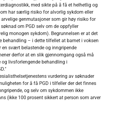
rdiagnostikk, med sikte på å få et helhetlig og
m har særlig risiko for alvorlig sykdom eller
av arvelige genmutasjoner som gir høy risiko for
på søknad om PGD selv om de oppfyller
arvelig monogen sykdom). Begrunnelsen er at det
behandling – i dette tilfellet at barnet i voksen
er en svært belastende og inngripende
 mener derfor at en slik gjennomgang også må
de og livsforlengende behandling i
D."
spesialisthelsetjenestens vurdering av søknader
ligheten for å få PGD i tilfeller der det finnes
inngripende, og selv om sykdommen ikke
ans (ikke 100 prosent sikkert at person som arver