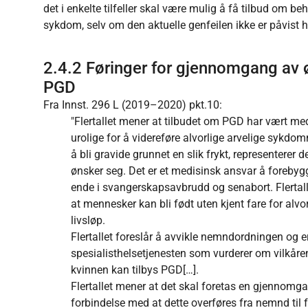
det i enkelte tilfeller skal være mulig å få tilbud om be
sykdom, selv om den aktuelle genfeilen ikke er påvist 
2.4.2 Føringer for gjennomgang av øv
PGD
Fra Innst. 296 L (2019–2020) pkt.10:
"Flertallet mener at tilbudet om PGD har vært med
urolige for å videreføre alvorlige arvelige sykdo
å bli gravide grunnet en slik frykt, representerer 
ønsker seg. Det er et medisinsk ansvar å foreb
ende i svangerskapsavbrudd og senabort. Flertall
at mennesker kan bli født uten kjent fare for alv
livsløp.
Flertallet foreslår å avvikle nemndordningen og ers
spesialisthelsetjenesten som vurderer om vilkårene
kvinnen kan tilbys PGD[…].
Flertallet mener at det skal foretas en gjennomgan
forbindelse med at dette overføres fra nemnd til