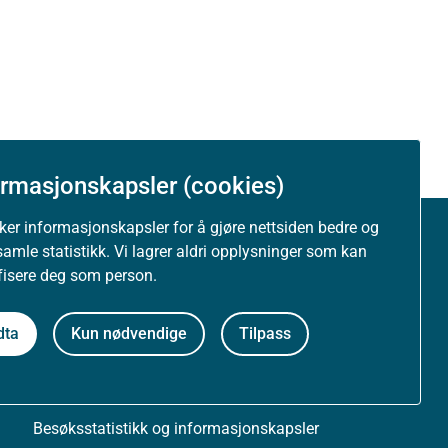
ormasjonskapsler (cookies)
uker informasjonskapsler for å gjøre nettsiden bedre og
samle statistikk. Vi lagrer aldri opplysninger som kan
Om nettstedet
ifisere deg som person.
Personvernerklæring
dta
Kun nødvendige
Tilpass
Tilgjengelighetserklæring (uustatus.no)
Besøksstatistikk og informasjonskapsler