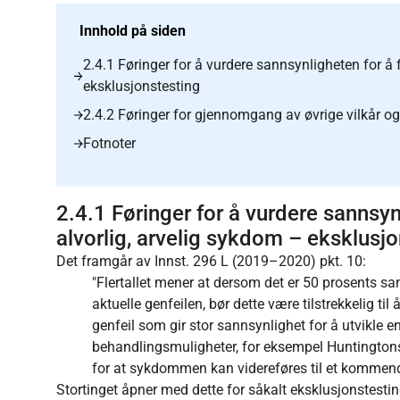
Innhold på siden
2.4.1 Føringer for å vurdere sannsynligheten for å 
eksklusjonstesting
2.4.2 Føringer for gjennomgang av øvrige vilkår og
Fotnoter
2.4.1 Føringer for å vurdere sannsyn
alvorlig, arvelig sykdom – eksklusj
Det framgår av Innst. 296 L (2019–2020) pkt. 10:
"Flertallet mener at dersom det er 50 prosents sa
aktuelle genfeilen, bør dette være tilstrekkelig ti
genfeil som gir stor sannsynlighet for å utvikle e
behandlingsmuligheter, for eksempel Huntington
for at sykdommen kan videreføres til et kommend
Stortinget åpner med dette for såkalt eksklusjonstesti