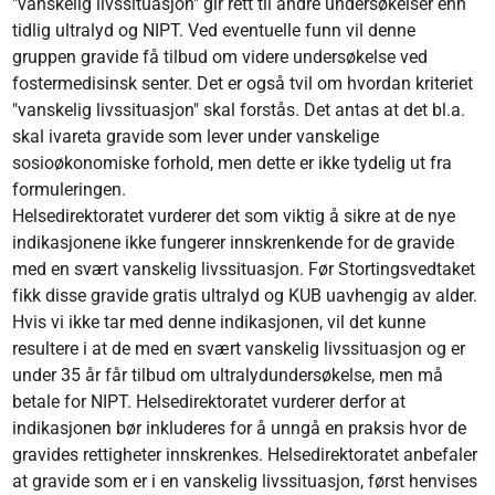
"vanskelig livssituasjon" gir rett til andre undersøkelser enn
tidlig ultralyd og NIPT. Ved eventuelle funn vil denne
gruppen gravide få tilbud om videre undersøkelse ved
fostermedisinsk senter. Det er også tvil om hvordan kriteriet
"vanskelig livssituasjon" skal forstås. Det antas at det bl.a.
skal ivareta gravide som lever under vanskelige
sosioøkonomiske forhold, men dette er ikke tydelig ut fra
formuleringen.
Helsedirektoratet vurderer det som viktig å sikre at de nye
indikasjonene ikke fungerer innskrenkende for de gravide
med en svært vanskelig livssituasjon. Før Stortingsvedtaket
fikk disse gravide gratis ultralyd og KUB uavhengig av alder.
Hvis vi ikke tar med denne indikasjonen, vil det kunne
resultere i at de med en svært vanskelig livssituasjon og er
under 35 år får tilbud om ultralydundersøkelse, men må
betale for NIPT. Helsedirektoratet vurderer derfor at
indikasjonen bør inkluderes for å unngå en praksis hvor de
gravides rettigheter innskrenkes. Helsedirektoratet anbefaler
at gravide som er i en vanskelig livssituasjon, først henvises