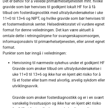
Det er behov for å veilede primærhelsetjenesten mht. hvilke
gravide som bør henvises til godkjent lokalt HF for å få
tilbud om fosterdiagnostikk med ultralydundersøkelse i uke
11+0 til 13+6 og NIPT, og hvilke gravide som bør henvises til
et fostermedisinsk senter. Helsedirektoratet vil vurdere egnet
format for denne veiledningen. Det kan være aktuelt å
omtale dette i retningslinjene for svangerskapsomsorgen,
informasjonsskriv til primærhelsetjenesten, eller annet egnet
format.
Punkter som bør inngå i veiledningen:
Henvisning til nærmeste sykehus under et godkjent HF
Gravide som ønsker tilbud om ultralydundersøkelse i
uke 11+0 til 13+6 og ikke har en kjent økt risiko for å
få et foster eller barn med alvorlig, arvelig sykdom eller
utviklingsavvik.
Gravide som ønsker fosterdiagnostikk og er i en svært
vanskelig livssituasjon og ikke har en kjent økt risiko