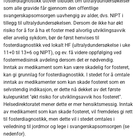
fosterdiagnostikk utover tilbudet om ultralydundersøkelser
som alle gravide får gjennom den offentlige
svangerskapsomsorgen uavhengig av alder, dvs. NIPT i
tillegg til ultralydundersøkelsen. Dersom de ikke har økt
risiko for å for å ha et foster med alvorlig utviklingsavvik
eller arvelig sykdom, bør de først henvises til
fosterdiagnostikk ved lokalt HF (ultralydundersøkelse i uke
11+0 til 13+6 og NIPT), og ev. få videre oppfølging ved
fostermedisinsk avdeling dersom det er nødvendig.
Inntak av medikament som kan være skadelig for fosteret,
kan gi grunnlag for fosterdiagnostikk. I stedet for å omtale
inntak av medikamenter som kan skade fosteret som en
selvstendig indikasjon, er dette nå dekket av det første
kulepunktet "økt risiko for utviklingsavvik hos fosteret".
Helsedirektoratet mener dette er mer hensiktsmessig. Inntak
av medikament som kan skade fosteret, vil fremdeles gi rett
til fosterdiagnostikk, men dette vil i stedet omtales i
veiledning til jordmor og lege i svangerskapsomsorgen (se
nedenfor).