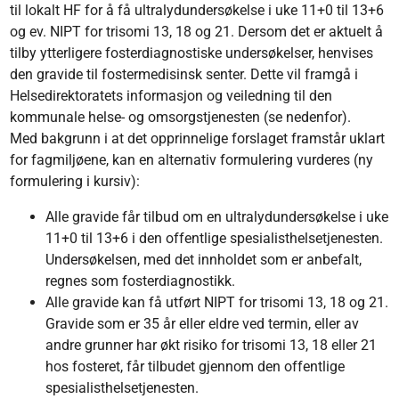
til lokalt HF for å få ultralydundersøkelse i uke 11+0 til 13+6
og ev. NIPT for trisomi 13, 18 og 21. Dersom det er aktuelt å
tilby ytterligere fosterdiagnostiske undersøkelser, henvises
den gravide til fostermedisinsk senter. Dette vil framgå i
Helsedirektoratets informasjon og veiledning til den
kommunale helse- og omsorgstjenesten (se nedenfor).
Med bakgrunn i at det opprinnelige forslaget framstår uklart
for fagmiljøene, kan en alternativ formulering vurderes (ny
formulering i kursiv):
Alle gravide får tilbud om en ultralydundersøkelse i uke
11+0 til 13+6 i den offentlige spesialisthelsetjenesten.
Undersøkelsen, med det innholdet som er anbefalt,
regnes som fosterdiagnostikk.
Alle gravide kan få utført NIPT for trisomi 13, 18 og 21.
Gravide som er 35 år eller eldre ved termin, eller av
andre grunner har økt risiko for trisomi 13, 18 eller 21
hos fosteret, får tilbudet gjennom den offentlige
spesialisthelsetjenesten.