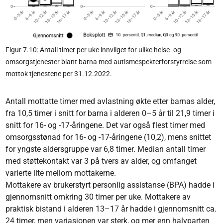
Figur 7.10: Antall timer per uke innvilget for ulike helse- og
omsorgstjenester blant barna med autismespekterforstyrrelse som
mottok tjenestene per 31.12.2022.
Antall mottatte timer med avlastning økte etter barnas alder,
fra 10,5 timer i snitt for barna i alderen 0–5 år til 21,9 timer i
snitt for 16- og -17-åringene. Det var også flest timer med
omsorgsstønad for 16- og -17-åringene (10,2), mens snittet
for yngste aldersgruppe var 6,8 timer. Median antall timer
med støttekontakt var 3 på tvers av alder, og omfanget
varierte lite mellom mottakerne.
Mottakere av brukerstyrt personlig assistanse (BPA) hadde i
gjennomsnitt omkring 30 timer per uke. Mottakere av
praktisk bistand i alderen 13–17 år hadde i gjennomsnitt ca.
24 timer, men variasjonen var sterk, og mer enn halvparten