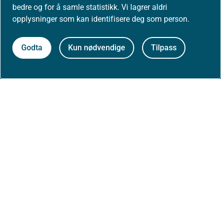
bedre og for å samle statistikk. Vi lagrer aldri
opplysninger som kan identifisere deg som person.
Kontakt oss
Godta
Kun nødvendige
Tilpass
Postadresse:
Helsedirektoratet
Postboks 220, Skøyen
0213 Oslo
Aktuelt
Nyheter