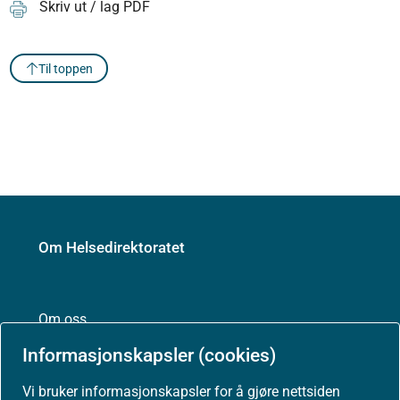
Skriv ut / lag PDF
Til toppen
Om Helsedirektoratet
Om oss
Informasjonskapsler (cookies)
Vi bruker informasjonskapsler for å gjøre nettsiden
Jobbe hos oss