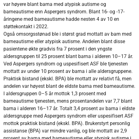
var høyere blant barna med atypisk autisme og
barneautisme enn Aspergers syndrom. Blant 16- og -17-
åringene med barneautisme hadde nesten 4 av 10 en
støttekontakt i 2022.
Også omsorgsstønad ble i størst grad mottatt av barn med
barneautisme eller atypisk autisme. Andelen blant disse
pasientene økte gradvis fra 7 prosent i den yngste
aldersgruppen til 25 prosent blant barna i alderen 10–17 år.
Ved Aspergers syndrom og uspesifisert ASF ble tjenesten
mottatt av under 10 prosent av barna i alle aldersgruppene.
Praktisk bistand (ekskl. BPA) ble mottatt av relativt få, men
andelen var høyest blant de eldste barna med barneautisme.
I aldersgruppen 0–5 år mottok 1,3 prosent med
barneautisme tjenesten, mens prosentandelen var 7,7 blant
barna i alderen 16–17 år. Totalt 3,4 prosent av barna i eldste
aldersgruppe med Aspergers syndrom eller uspesifisert ASF
mottok praktisk bistand (ekskl. BPA). Brukerstyrt personlig
assistanse (BPA) var mindre vanlig, og ble mottatt av 2,9
prosent av barna med barneautisme eller atypisk autisme i