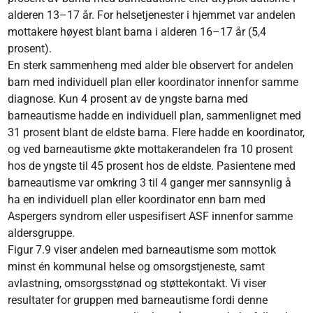
alderen 13–17 år. For helsetjenester i hjemmet var andelen
mottakere høyest blant barna i alderen 16–17 år (5,4
prosent).
En sterk sammenheng med alder ble observert for andelen
barn med individuell plan eller koordinator innenfor samme
diagnose. Kun 4 prosent av de yngste barna med
barneautisme hadde en individuell plan, sammenlignet med
31 prosent blant de eldste barna. Flere hadde en koordinator,
og ved barneautisme økte mottakerandelen fra 10 prosent
hos de yngste til 45 prosent hos de eldste. Pasientene med
barneautisme var omkring 3 til 4 ganger mer sannsynlig å
ha en individuell plan eller koordinator enn barn med
Aspergers syndrom eller uspesifisert ASF innenfor samme
aldersgruppe.
Figur 7.9 viser andelen med barneautisme som mottok
minst én kommunal helse og omsorgstjeneste, samt
avlastning, omsorgsstønad og støttekontakt. Vi viser
resultater for gruppen med barneautisme fordi denne