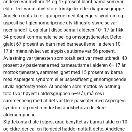
andelen var mellom 44 og 47 prosent blant barna som var
eldre. Det var relativt store forskjeller etter diagnosegruppe.
Andelen mottakere i gruppene med Aspergers syndrom og
uspesifisert gjennomgripende utviklingsforstyrrelse var
noenlunde lik, og blant disse barna i alderen 10–17 år fikk
34 prosent kommunale helse- og omsorgstjenester. Dette
gjaldt 67 prosent av barn med barneautisme i alderen 10–
17 år, mens nivået ved atypisk autisme var 56 prosent.
Avlastning var tjenesten som totalt sett var mest utbredt. 40
prosent av pasientene med barneautisme i alderen 6–17 år
mottok tjenesten, sammenlignet med 15 prosent av barna
med Aspergers syndrom eller uspesifisert gjennomgripende
utviklingsforstyrrelse. At andelen som mottok avlastning
totalt var høyest i aldersgruppen 6–9 år, må ses i
sammenheng med at det var flere pasienter med Aspergers
syndrom og med mindre bistandsbehov i de eldre
aldersgruppene.
Støttekontakt ble i størst grad benyttet av barna i alderen 10
og eldre, der ca. en fjerdedel hadde mottatt dette. Andelene