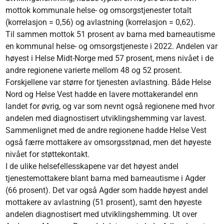
mottok kommunale helse- og omsorgstjenester totalt
(korrelasjon = 0,56) og avlastning (korrelasjon = 0,62).
Til sammen mottok 51 prosent av barna med barneautisme
en kommunal helse- og omsorgstjeneste i 2022. Andelen var
høyest i Helse Midt-Norge med 57 prosent, mens nivået i de
andre regionene varierte mellom 48 og 52 prosent.
Forskjellene var større for tjenesten avlastning. Både Helse
Nord og Helse Vest hadde en lavere mottakerandel enn
landet for øvrig, og var som nevnt også regionene med hvor
andelen med diagnostisert utviklingshemming var lavest.
Sammenlignet med de andre regionene hadde Helse Vest
også færre mottakere av omsorgsstønad, men det høyeste
nivået for støttekontakt.
I de ulike helsefellesskapene var det høyest andel
tjenestemottakere blant barna med barneautisme i Agder
(66 prosent). Det var også Agder som hadde høyest andel
mottakere av avlastning (51 prosent), samt den høyeste
andelen diagnostisert med utviklingshemming. Ut over