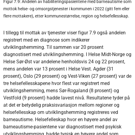
Figur 7.9: Andelen av habiliteringspasientene med barneautisme som
mottok helse- og omsorgstjenester i kommunen i 2022 (gitt fem eller
flere mottakere), etter kommunestørrelse, region og helsefellesskap.
I tillegg til mottak av tjenester viser figur 7.9 også andelen
registrert med en diagnose som indikerer
utviklingshemming. Til sammen var 20 prosent
diagnostisert med utviklingshemming. I Helse Midt-Norge og
Helse Sør-Øst var andelene henholdsvis 24 og 22 prosent,
mens andelen var 13 prosent i Helse Vest. Agder (31
prosent), Oslo (29 prosent) og Vest-Viken (27 prosent) var de
tre helsefellesskapene hvor flest var registrert med
utviklingshemming, mens Sør-Rogaland (8 prosent) og
Vestfold (9 prosent) hadde lavest nivå. Resultatene tyder på
at det er betydelig praksisvariasjon mellom regioner og
helsefellesskap om utviklingshemming registreres ved
barneautisme. Helsefelleskap hvor en høyere andel av
barneautisme-pasientene var diagnostisert med psykisk
utviklingshemming, hadde typisk en høyere andel som