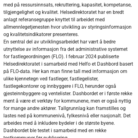
med på ressursinnsats, rekruttering, kapasitet, kompetanse,
tilgjengelighet og kvalitet. Helsedirektoratet har en bredt
anlagt referansegruppe knyttet til arbeidet med
allmennlegetjenesten hvor utvikling av styringsinformasjon
og kvalitetsindikatorer presenteres.
En sentral del av utviklingsarbeidet har vært å bedre
utnyttelse av informasjon fra det administrative systemet
for fastlegeordningen (FLO). I februar 2024 publiserte
Helsedirektoratet i samarbeid med Helfo et Dashbord basert
på FLO-data. Her kan man finne tall med informasjon om
ulike kjennetegn ved fastleger, fastlegelister,
fastlegekontorer og innbyggere i FLO, herunder også
gjesteinnbyggere og ventelister. Dashbordet er i første rekke
ment å være et verktøy for kommunene, men er også nyttig
for mange andre aktører. Tallgrunnlag kan framstilles og
lastes ned på kommunenivå, fylkesnivå eller nasjonalt. Det
arbeides med å inkludere bydeler i de største byene.
Dashbordet ble testet i samarbeid med en rekke
testkommuner før publisering.