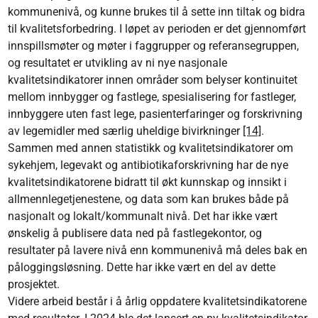
kommunenivå, og kunne brukes til å sette inn tiltak og bidra
til kvalitetsforbedring. I løpet av perioden er det gjennomført
innspillsmøter og møter i faggrupper og referansegruppen,
og resultatet er utvikling av ni nye nasjonale
kvalitetsindikatorer innen områder som belyser kontinuitet
mellom innbygger og fastlege, spesialisering for fastleger,
innbyggere uten fast lege, pasienterfaringer og forskrivning
av legemidler med særlig uheldige bivirkninger
[14]
.
Sammen med annen statistikk og kvalitetsindikatorer om
sykehjem, legevakt og antibiotikaforskrivning har de nye
kvalitetsindikatorene bidratt til økt kunnskap og innsikt i
allmennlegetjenestene, og data som kan brukes både på
nasjonalt og lokalt/kommunalt nivå. Det har ikke vært
ønskelig å publisere data ned på fastlegekontor, og
resultater på lavere nivå enn kommunenivå må deles bak en
påloggingsløsning. Dette har ikke vært en del av dette
prosjektet.
Videre arbeid består i å årlig oppdatere kvalitetsindikatorene