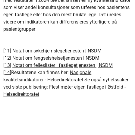
med resultater. I 2024 ble det lansert en ny kvalitetsindikator
som viser andel konsultasjoner som utføres hos pasientens
egen fastlege eller hos den mest brukte lege. Det uredes
videre om indikatoren kan differensieres ytterligere på
pasientgrupper
[11]
Notat om sykehjemslegetjenesten | NSDM
[12]
Notat om fengselshelsetjenesten | NSDM
[13]
Notat om felleslister i fastlegetjenesten | NSDM
[14]
Resultatene kan finnes her:
Nasjonale
kvalitetsindikatorer - Helsedirektoratet
Se også nyhetssaken
ved siste publisering:
Flest møter eigen fastlege i Østfold -
Helsedirektoratet