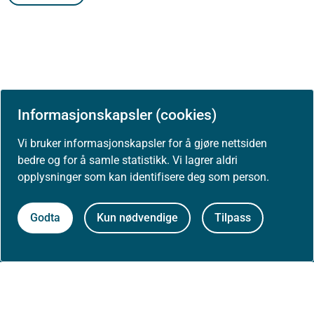
Informasjonskapsler (cookies)
Vi bruker informasjonskapsler for å gjøre nettsiden
Om Helsedirektoratet
bedre og for å samle statistikk. Vi lagrer aldri
opplysninger som kan identifisere deg som person.
Godta
Kun nødvendige
Tilpass
Om oss
Jobbe hos oss