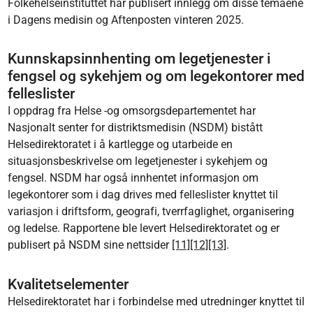
Folkehelseinstituttet har publisert innlegg om disse temaene
i Dagens medisin og Aftenposten vinteren 2025.
Kunnskapsinnhenting om legetjenester i
fengsel og sykehjem og om legekontorer med
felleslister
I oppdrag fra Helse -og omsorgsdepartementet har
Nasjonalt senter for distriktsmedisin (NSDM) bistått
Helsedirektoratet i å kartlegge og utarbeide en
situasjonsbeskrivelse om legetjenester i sykehjem og
fengsel. NSDM har også innhentet informasjon om
legekontorer som i dag drives med felleslister knyttet til
variasjon i driftsform, geografi, tverrfaglighet, organisering
og ledelse. Rapportene ble levert Helsedirektoratet og er
publisert på NSDM sine nettsider
[11]
[12]
[13]
.
Kvalitetselementer
Helsedirektoratet har i forbindelse med utredninger knyttet til