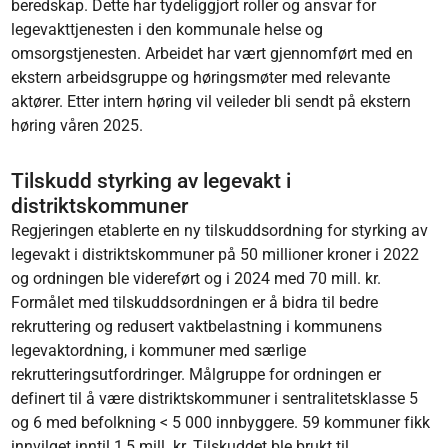
beredskap. Dette har tydeliggjort roller og ansvar for
legevakttjenesten i den kommunale helse og
omsorgstjenesten. Arbeidet har vært gjennomført med en
ekstern arbeidsgruppe og høringsmøter med relevante
aktører. Etter intern høring vil veileder bli sendt på ekstern
høring våren 2025.
Tilskudd styrking av legevakt i
distriktskommuner
Regjeringen etablerte en ny tilskuddsordning for styrking av
legevakt i distriktskommuner på 50 millioner kroner i 2022
og ordningen ble videreført og i 2024 med 70 mill. kr.
Formålet med tilskuddsordningen er å bidra til bedre
rekruttering og redusert vaktbelastning i kommunens
legevaktordning, i kommuner med særlige
rekrutteringsutfordringer. Målgruppe for ordningen er
definert til å være distriktskommuner i sentralitetsklasse 5
og 6 med befolkning < 5 000 innbyggere. 59 kommuner fikk
innvilget inntil 1,5 mill. kr. Tilskuddet ble brukt til