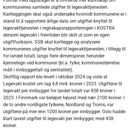
Formål med oppdraget er å innhente mer kunnskap om
kommunenes samlede utgifter til legevakttjenesten.
Kartleggingen skal også undersøke hvorvidt kommunene er i
stand til å rapportere årlige data om utgifter knyttet til
legevakttjenesten i regnskapsrapporteringen i KOSTRA
dersom legevakt i fremtiden blir skilt ut som en egen
utgiftfunksjon. SSB skal kartlegge og analysere
kommunenes utgifter knyttet til legevakttjenesten, i tillegg til
for landet totalt, langs flere dimensjoner, herunder
kjennetegn ved kommuner (bl.a. fylke, kommunestørrelse
målt i innbyggertall og sentralitet).
Skriftlig rapport ble levert i oktober 2024 og viste at
Legevakt kostet om lag 4,8 mrd. kroner i 2023. Utgiftene til
legevakt per innbygger for landet totalt var 858 kroner i
2023. I Finnmark var beløpet høyest med nær 2100 kroner. I
de to andre nordligste fylkene, Nordland og Troms, var
utgiftene på mer enn 1200 kroner per innbygger. Oslo hadde
klart lavest utgifter til legevakt per innbygger, med 438
kroner.