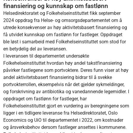
finansiering og kunnskap om fastlønn
Helsedirektoratet og Folkehelseinstituttet fikk september
2024 oppdrag fra Helse- og omsorgsdepartementet om å
utrede konsekvenser av høy aktivitetsbasert finansiering og
få utvidet kunnskap om fastlønn for fastleger. Oppdraget
ble løst i samarbeid med Folkehelseinstituttet som stod for
en betydelig del av leveransen.
I leveransen til departementet undersøkte
Folkehelseinstituttet hvordan høy andel takstfinansiering
påvirker fastlegene som portvoktere. Deres funn viser at høy
andel aktivitetsbasert finansiering bidrar til å svekke
portvokterrollen, eksempelvis når det gjelder sykmeldinger,
og forskrivning av antibiotika og vanedannende legemidler. I
oppdraget om fastlønn for fastleger, har
Folkehelseinstituttet gjort en vurdering av beregningene som
ligger i en tidligere leveranse fra Helsedirektoratet, Oslo
Economics og UiO til departementet i 2022, om kostnader
og årsverksbehov dersom fastleger ansettes i kommunene.