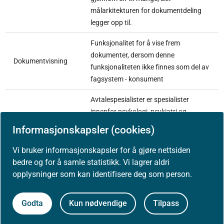
målarkitekturen for dokumentdeling
legger opp til.
Funksjonalitet for å vise frem
dokumenter, dersom denne
Dokumentvisning
funksjonaliteten ikke finnes som del av
fagsystem - konsument
Avtalespesialister er spesialister
innenfor psykologi, psykiatri og
Avtalespesialist
[7]
legespesialister, som har driftsavtale
Informasjonskapsler (cookies)
med regionale helseforetak.
Vi bruker informasjonskapsler for å gjøre nettsiden
Her menes tjenestetilbud innenfor en
bedre og for å samle statistikk. Vi lagrer aldri
kommune som f. eks legevakt,
opplysninger som kan identifisere deg som person.
Kommune
øyeblikkelig hjelp døgnenhet, sykehjem
Vis i fullskjerm
og hjemmetjenester m.m.
Godta
Kun nødvendige
Tilpass
Integrating the Healthcare Entreprise.