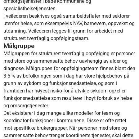
omsorgstjenester i både kommunene og
spesialisthelsetjenesten.
I veilederen beskrives også samarbeidsflater med sektorer
utenfor helse, som eksempelvis NAV, barnevern, oppvekst og
utdanning. Veilederen legges til grunn for arbeidet med
strukturert tverrfaglig oppfølgingsteam.
Målgruppe
Målgruppen for strukturert tverrfaglig oppfølging er personer
med store og sammensatte behov uavhengig av alder og
diagnose. Målgruppen for oppfølgingsteam finnes blant den
3-5 % av befolkningen som i dag har store hjelpebehov på
grunn av sykdom og funksjonsnedsettelse, og som i
framtiden har høyest risiko for å utvikle sykdom og/eller
funksjonsnedsettelse som resulterer i høyt forbruk av helse
og omsorgstjenester.
Det eksisterer i dag mange ulike modeller for team og
koordinator-funksjoner i kommunene. Disse er ofte rettet
mot spesifikke brukergrupper. Når personer med store og
sammensatte behov trenger koordinerte tjenester, skal dette