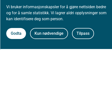
Vi bruker informasjonskapsler for å gjøre nettsiden bedre
og for å samle statistikk. Vi lagrer aldri opplysninger som
kan identifisere deg som person.
Om Helsedirektoratet
Godta
Kun nødvendige
Tilpass
Om oss
Jobbe hos oss
Kontakt oss
Postadresse:
Helsedirektoratet
Postboks 220, Skøyen