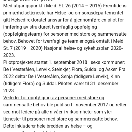
Med utgangspunkt i
Meld. St. 26 (2014 – 2015) Fremtidens
primærhelsetjeneste
har Helse- og omsorgsdepartementet
gitt Helsedirektoratet ansvar for å gjennomføre en pilot for
innføring av strukturert tverrfaglig oppfølging
(oppfølgingsteam) for personer med store og sammensatte
behov. Behovet for tverrfaglige team er også omtalt i Meld.
St. 7 (2019 –2020) Nasjonal helse- og sykehusplan 2020-
2023.
Pilotprosjektet startet 1. september 2018 i seks kommuner;
Bø i Vesterålen, Lenvik, Steinkjer, Flora, Suldal og Asker. Fra
2022 deltar Bø i Vesterålen, Senja (tidligere Lenvik), Kinn
(tidligere Flora) og Suldal. Piloten varer til 31. desember
2023.
Veileder for oppfølging av personer med store og
sammensatte behov
ble publisert i november 2017 og retter
seg mot ledere på alle nivåer i virksomheter som yter
tjenester til personer med store og sammensatte behov.
Dette inkluderer hele bredden av helse – og