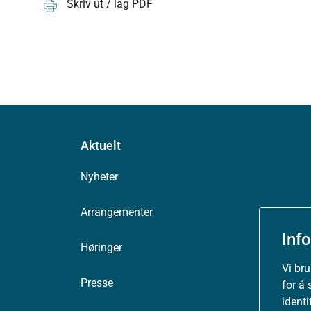
Skriv ut / lag PDF
Aktuelt
Nyheter
Arrangementer
Inf
Høringer
Vi br
Presse
for å 
ident