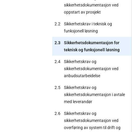
sikkerhetsdokumentasjon ved
oppstart av prosjekt
2.2
Sikkerhetskrav i teknisk og
funksjonell løsning
2.3
Sikkerhetsdokumentasjon for
teknisk og funksjonell løsning
2.4
Sikkerhetskrav og
sikkerhetsdokumentasjon ved
anbudsutarbeidelse
2.5
Sikkerhetskrav og
sikkerhetsdokumentasjon i avtale
med leverandør
2.6
Sikkerhetskrav og
sikkerhetsdokumentasjon ved
overføring av system til drift og