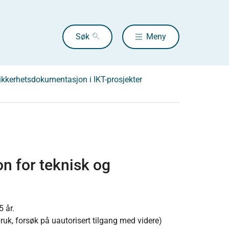
Søk
Meny
ikkerhetsdokumentasjon i IKT-prosjekter
n for teknisk og
 år.
bruk, forsøk på uautorisert tilgang med videre)