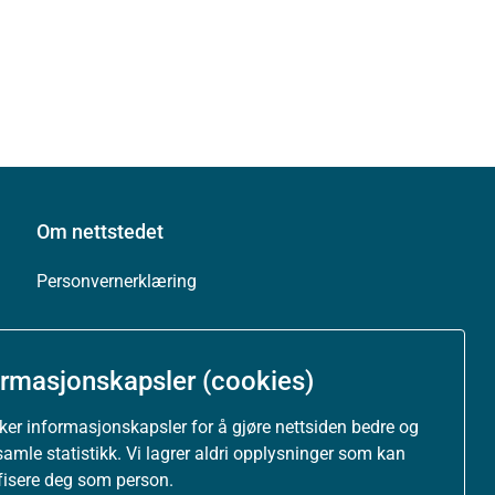
Om nettstedet
Personvernerklæring
Tilgjengelighetserklæring (uustatus.no)
ormasjonskapsler (cookies)
Besøksstatistikk og informasjonskapsler
uker informasjonskapsler for å gjøre nettsiden bedre og
Nyhetsvarsel og abonnement
samle statistikk. Vi lagrer aldri opplysninger som kan
ifisere deg som person.