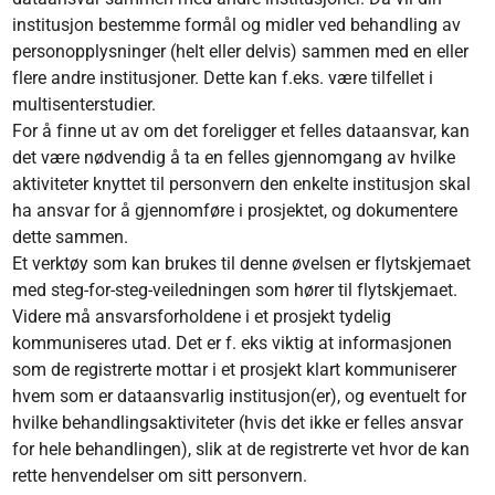
institusjon bestemme formål og midler ved behandling av
personopplysninger (helt eller delvis) sammen med en eller
flere andre institusjoner. Dette kan f.eks. være tilfellet i
multisenterstudier.
For å finne ut av om det foreligger et felles dataansvar, kan
det være nødvendig å ta en felles gjennomgang av hvilke
aktiviteter knyttet til personvern den enkelte institusjon skal
ha ansvar for å gjennomføre i prosjektet, og dokumentere
dette sammen.
Et verktøy som kan brukes til denne øvelsen er flytskjemaet
med steg-for-steg-veiledningen som hører til flytskjemaet.
Videre må ansvarsforholdene i et prosjekt tydelig
kommuniseres utad. Det er f. eks viktig at informasjonen
som de registrerte mottar i et prosjekt klart kommuniserer
hvem som er dataansvarlig institusjon(er), og eventuelt for
hvilke behandlingsaktiviteter (hvis det ikke er felles ansvar
for hele behandlingen), slik at de registrerte vet hvor de kan
rette henvendelser om sitt personvern.