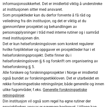
informasjonssikkerhet. Det er imidlertid viktig å understreke
at institusjonen sitter med ansvaret.
Som prosjektleder kan du derfor forvente å få råd og
veiledning fra din institusjon, og det er viktig at du
gjennomfører prosjektet og behandlingen av
personopplysninger i tråd med interne rutiner og i samråd
med institusjonen din.
Det er kun helseforskningsloven som konkret regulerer
hvilke forpliktelser og oppgaver en prosjektleder har i et
helseforskningsprosjekt. Dette finner du i
helseforskningsloven § 6 og forskrift om organisering av
helseforskning § 5.
Alle forskere og forskningsprosjekter i Norge er imidlertid
også bundet av forskningsetikkloven. Det er utarbeidet en
rekke forskningsetiske retningslinjer, både generelle og innen
ulike fagområder, f.eks.
Generelle forskningsetiske
retningslinjer
.
Din institusjon vil også som regel ha egne rutiner der
prosjektleders ansvar er nærmere beskrevet. I tillegg kan