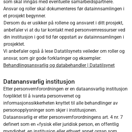
som skal inngås med eventuelle samarbeidspartnere.
Ansvar og roller skal dokumenteres før datainnsamlingen i
et prosjekt begynner.
Dersom du er usikker på rollene og ansvaret i ditt prosjekt,
anbefaler vi at du tar kontakt med personvernressurser ved
din institusjon i god tid før oppstart av datainnsamlingen i
prosjektet.
Vi anbefaler også å lese Datatilsynets veileder om roller og
ansvar, som gir gode forklaringer og eksempler:
Behandlingsansvarlig og databehandler | Datatilsynet
Datanansvarlig institusjon
Etter personvernforordningen er en dataansvarlig institusjon
forpliktet til å ivareta personvernet og
informasjonssikkerheten knyttet til alle behandlinger av
personopplysninger som skjer i institusjonen.
Dataansvarlig er etter personvernforordningens art. 4 nr. 7
definert som en «fysisk eller juridisk person, en offentlig
myndighet, en institusjon eller ethvert annet organ som