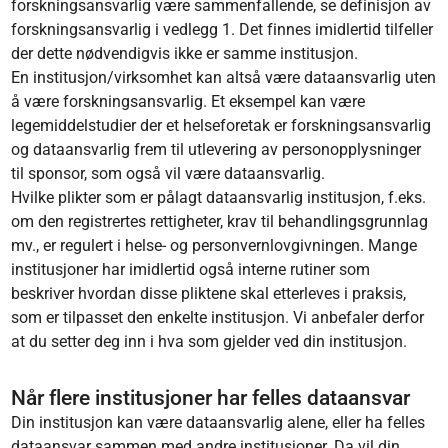
forskningsansvarlig være sammenfallende, se definisjon av
forskningsansvarlig i vedlegg 1. Det finnes imidlertid tilfeller
der dette nødvendigvis ikke er samme institusjon.
En institusjon/virksomhet kan altså være dataansvarlig uten
å være forskningsansvarlig. Et eksempel kan være
legemiddelstudier der et helseforetak er forskningsansvarlig
og dataansvarlig frem til utlevering av personopplysninger
til sponsor, som også vil være dataansvarlig.
Hvilke plikter som er pålagt dataansvarlig institusjon, f.eks.
om den registrertes rettigheter, krav til behandlingsgrunnlag
mv., er regulert i helse- og personvernlovgivningen. Mange
institusjoner har imidlertid også interne rutiner som
beskriver hvordan disse pliktene skal etterleves i praksis,
som er tilpasset den enkelte institusjon. Vi anbefaler derfor
at du setter deg inn i hva som gjelder ved din institusjon.
Når flere institusjoner har felles dataansvar
Din institusjon kan være dataansvarlig alene, eller ha felles
dataansvar sammen med andre institusjoner. Da vil din