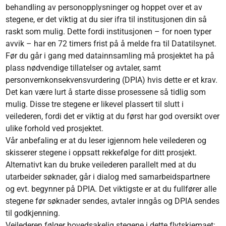
behandling av personopplysninger og hoppet over et av
stegene, er det viktig at du sier ifra til institusjonen din så
raskt som mulig. Dette fordi institusjonen – for noen typer
avvik – har en 72 timers frist på å melde fra til Datatilsynet.
Før du går i gang med datainnsamling må prosjektet ha på
plass nødvendige tillatelser og avtaler, samt
personvernkonsekvensvurdering (DPIA) hvis dette er et krav.
Det kan være lurt å starte disse prosessene så tidlig som
mulig. Disse tre stegene er likevel plassert til slutt i
veilederen, fordi det er viktig at du først har god oversikt over
ulike forhold ved prosjektet.
Vår anbefaling er at du leser igjennom hele veilederen og
skisserer stegene i oppsatt rekkefølge for ditt prosjekt.
Alternativt kan du bruke veilederen parallelt med at du
utarbeider søknader, går i dialog med samarbeidspartnere
og evt. begynner på DPIA. Det viktigste er at du fullfører alle
stegene før søknader sendes, avtaler inngås og DPIA sendes
til godkjenning.
Veilederen følger hovedsakelig stegene i dette flytskjemaet: