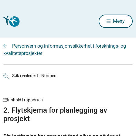
Meny
Personvern og informasjonssikkerhet i forsknings- og
kvalitetsprosjekter
Søk i veileder til Normen
Innhold i rapporten
2. Flytskjema for planlegging av
prosjekt
Din institusjon har ansvaret for å sikre og påvise at