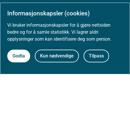
Arrangementer
Informasjonskapsler (cookies)
Høringer
Vi bruker informasjonskapsler for å gjøre nettsiden
bedre og for å samle statistikk. Vi lagrer aldri
Presse
opplysninger som kan identifisere deg som person.
Godta
Kun nødvendige
Tilpass
Om nettstedet
Personvernerklæring
Tilgjengelighetserklæring (uustatus.no)
Besøksstatistikk og informasjonskapsler
Nyhetsvarsel og abonnement