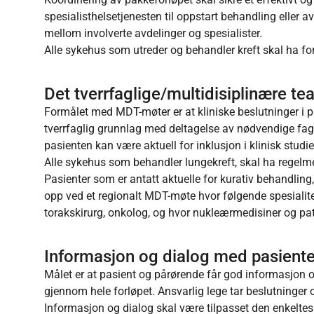
spesialisthelsetjenesten til oppstart behandling eller 
mellom involverte avdelinger og spesialister.
Alle sykehus som utreder og behandler kreft skal ha fo
Det tverrfaglige/multidisiplinære t
Formålet med MDT-møter er at kliniske beslutninger i pak
tverrfaglig grunnlag med deltagelse av nødvendige fag
pasienten kan være aktuell for inklusjon i klinisk studie
Alle sykehus som behandler lungekreft, skal ha regelme
Pasienter som er antatt aktuelle for kurativ behandling,
opp ved et regionalt MDT-møte hvor følgende spesialitet
torakskirurg, onkolog, og hvor nukleærmedisiner og pato
Informasjon og dialog med pasient
Målet er at pasient og pårørende får god informasjon o
gjennom hele forløpet. Ansvarlig lege tar beslutninger
Informasjon og dialog skal være tilpasset den enkeltes i