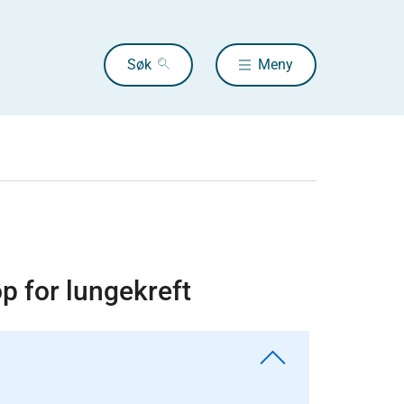
Søk
Meny
øp for lungekreft