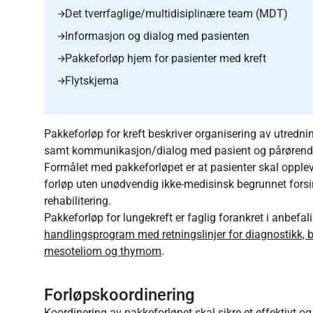
Det tverrfaglige/multidisiplinære team (MDT)
Informasjon og dialog med pasienten
Pakkeforløp hjem for pasienter med kreft
Flytskjema
Pakkeforløp for kreft beskriver organisering av utredni
samt kommunikasjon/dialog med pasient og pårørende,
Formålet med pakkeforløpet er at pasienter skal oppleve
forløp uten unødvendig ikke-medisinsk begrunnet forsin
rehabilitering.
Pakkeforløp for lungekreft er faglig forankret i anbe
handlingsprogram med retningslinjer for diagnostikk, b
mesoteliom og thymom
.
Forløpskoordinering
Koordinering av pakkeforløpet skal sikre et effektivt og 