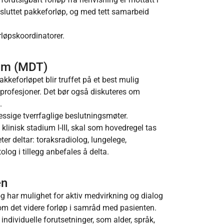
avsluttet pakkeforløp, og med tett samarbeid
rløpskoordinatorer.
eam (MDT)
keforløpet blir truffet på et best mulig
profesjoner. Det bør også diskuteres om
.
ssige tverrfaglige beslutningsmøter.
 klinisk stadium I-III, skal som hovedregel tas
er deltar: toraksradiolog, lungelege,
log i tillegg anbefales å delta.
en
g har mulighet for aktiv medvirkning og dialog
 om det videre forløp i samråd med pasienten.
ndividuelle forutsetninger, som alder, språk,