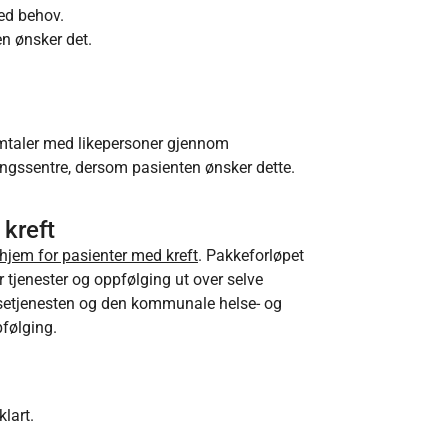
ved behov.
en ønsker det.
mtaler med likepersoner gjennom
ngssentre, dersom pasienten ønsker dette.
kreft
hjem for pasienter med kreft
. Pakkeforløpet
 tjenester og oppfølging ut over selve
setjenesten og den kommunale helse- og
ppfølging.
klart.