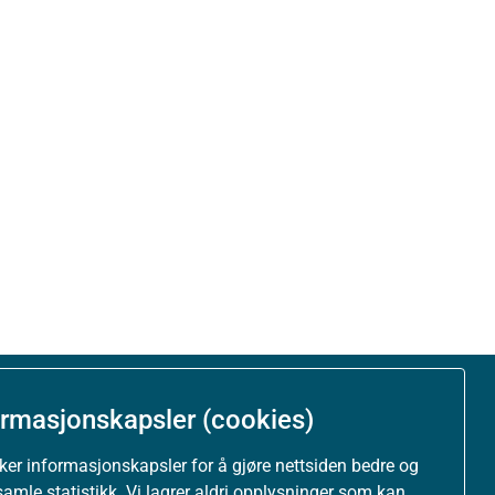
ormasjonskapsler (cookies)
Om nettstedet
uker informasjonskapsler for å gjøre nettsiden bedre og
Personvernerklæring
samle statistikk. Vi lagrer aldri opplysninger som kan