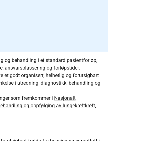
ng og behandling i et standard pasientforløp,
 ansvarsplassering og forløpstider.
 et godt organisert, helhetlig og forutsigbart
kelse i utredning, diagnostikk, behandling og
falinger som fremkommer i
Nasjonalt
ehandling og oppfølging av lungekreftkreft,
forutsigbart forløp fra henvisning er mottatt i