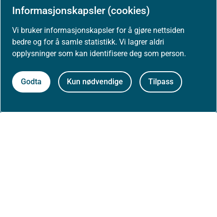
Informasjonskapsler (cookies)
Høringer
Vi bruker informasjonskapsler for å gjøre nettsiden
bedre og for å samle statistikk. Vi lagrer aldri
Presse
opplysninger som kan identifisere deg som person.
Godta
Kun nødvendige
Tilpass
Om nettstedet
Personvernerklæring
Tilgjengelighetserklæring (uustatus.no)
Besøksstatistikk og informasjonskapsler
Nyhetsvarsel og abonnement