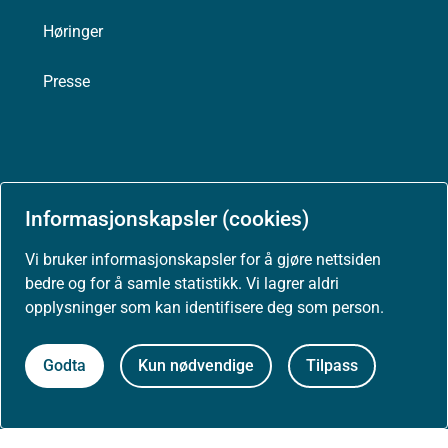
Høringer
Presse
Om nettstedet
Informasjonskapsler (cookies)
Personvernerklæring
Vi bruker informasjonskapsler for å gjøre nettsiden
Tilgjengelighetserklæring (uustatus.no)
bedre og for å samle statistikk. Vi lagrer aldri
opplysninger som kan identifisere deg som person.
Besøksstatistikk og informasjonskapsler
Godta
Kun nødvendige
Tilpass
Nyhetsvarsel og abonnement
Åpne data (API)