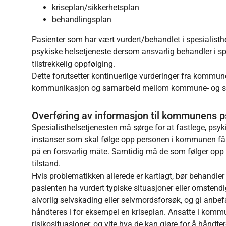
kriseplan/sikkerhetsplan
behandlingsplan
Pasienter som har vært vurdert/behandlet i spesialis
psykiske helsetjeneste dersom ansvarlig behandler i sp
tilstrekkelig oppfølging.
Dette forutsetter kontinuerlige vurderinger fra kommu
kommunikasjon og samarbeid mellom kommune- og spe
Overføring av informasjon til kommunens ps
Spesialisthelsetjenesten må sørge for at fastlege, psyki
instanser som skal følge opp personen i kommunen får
på en forsvarlig måte. Samtidig må de som følger opp 
tilstand.
Hvis problematikken allerede er kartlagt, bør behandle
pasienten ha vurdert typiske situasjoner eller omstendi
alvorlig selvskading eller selvmordsforsøk, og gi anbef
håndteres i for eksempel en kriseplan. Ansatte i kommu
risikosituasjoner, og vite hva de kan gjøre for å håndte