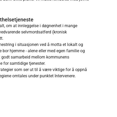
thelsetjeneste
nalt, om at innleggelse i døgnenhet i mange
d vedvarende selvmordsatferd (kronisk
t.
string i situasjonen ved å motta et lokalt og
de bor hjemme - alene eller med egen familie og
med et godt samarbeid mellom kommunens
e for samtidige tjenester.
ategier som ser ut til å være viktige for å oppnå
egiene omtales under punktet Intervenere.