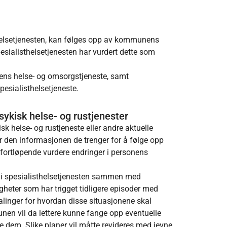
thelsetjenesten, kan følges opp av kommunens
esialisthelsetjenesten har vurdert dette som
nens helse- og omsorgstjeneste, samt
sialisthelsetjeneste.
ykisk helse- og rustjenester
sk helse- og rustjeneste eller andre aktuelle
 den informasjonen de trenger for å følge opp
fortløpende vurdere endringer i personens
r i spesialisthelsetjenesten sammen med
gheter som har trigget tidligere episoder med
alinger for hvordan disse situasjonene skal
nen vil da lettere kunne fange opp eventuelle
re dem. Slike planer vil måtte revideres med jevne