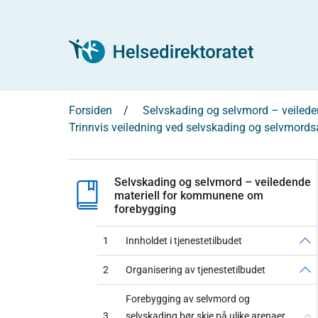
Forsiden
Selvskading og selvmord – veiled
Trinnvis veiledning ved selvskading og selvmordsa
Selvskading og selvmord – veiledende
materiell for kommunene om
forebygging
1
Innholdet i tjenestetilbudet
2
Organisering av tjenestetilbudet
Forebygging av selvmord og
3
selvskading bør skje på ulike arenaer