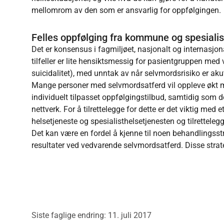
mellomrom av den som er ansvarlig for oppfølgingen.
Felles oppfølging fra kommune og spesialis
Det er konsensus i fagmiljøet, nasjonalt og internasjo
tilfeller er lite hensiktsmessig for pasientgruppen me
suicidalitet), med unntak av når selvmordsrisiko er akut
Mange personer med selvmordsatferd vil oppleve økt me
individuelt tilpasset oppfølgingstilbud, samtidig som 
nettverk. For å tilrettelegge for dette er det viktig 
helsetjeneste og spesialisthelsetjenesten og tilrettelegg
Det kan være en fordel å kjenne til noen behandlingsstr
resultater ved vedvarende selvmordsatferd. Disse strat
Siste faglige endring: 11. juli 2017