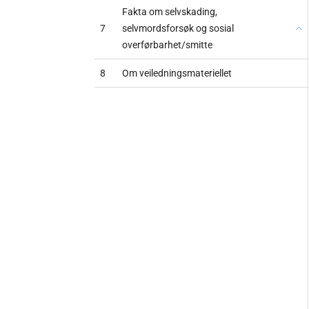
Fakta om selvskading,
7
selvmordsforsøk og sosial
overførbarhet/smitte
8
Om veiledningsmateriellet