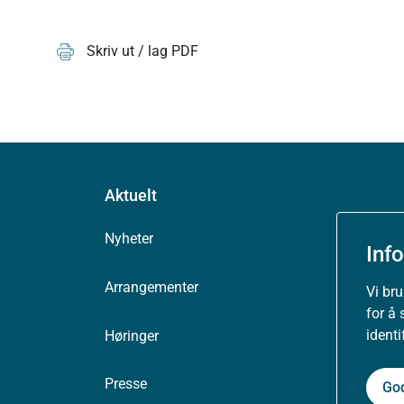
Skriv ut / lag PDF
Aktuelt
Nyheter
Inf
Arrangementer
Vi br
for å 
ident
Høringer
Presse
Go