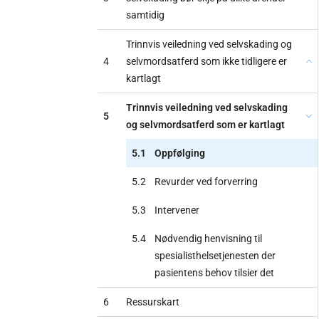
samtidig
Trinnvis veiledning ved selvskading og
4
selvmordsatferd som ikke tidligere er
kartlagt
Trinnvis veiledning ved selvskading
5
og selvmordsatferd som er kartlagt
5.1
Oppfølging
5.2
Revurder ved forverring
5.3
Intervener
5.4
Nødvendig henvisning til
spesialisthelsetjenesten der
pasientens behov tilsier det
6
Ressurskart