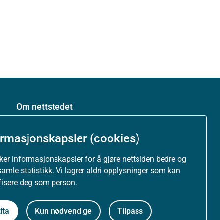
Om nettstedet
Personvernerklæring
ormasjonskapsler (cookies)
Tilgjengelighetserklæring (uustatus.no)
uker informasjonskapsler for å gjøre nettsiden bedre og
samle statistikk. Vi lagrer aldri opplysninger som kan
ifisere deg som person.
Besøksstatistikk og informasjonskapsler
Nyhetsvarsel og abonnement
dta
Kun nødvendige
Tilpass