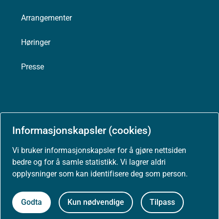
Arrangementer
Høringer
Presse
Om nettstedet
Informasjonskapsler (cookies)
Personvernerklæring
Vi bruker informasjonskapsler for å gjøre nettsiden
bedre og for å samle statistikk. Vi lagrer aldri
Tilgjengelighetserklæring (uustatus.no)
opplysninger som kan identifisere deg som person.
Besøksstatistikk og informasjonskapsler
Godta
Kun nødvendige
Tilpass
Nyhetsvarsel og abonnement